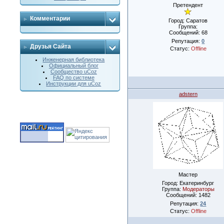
Претендент
Комментарии
Город: Саратов
Группа:
Сообщений:
68
Репутация:
0
Друзья Сайта
Статус:
Offline
Инженерная библиотека
Официальный блог
Сообщество uCoz
FAQ по системе
Инструкции для uCoz
adstern
Мастер
Город: Екатеринбург
Группа:
Модераторы
Сообщений:
1482
Репутация:
24
Статус:
Offline