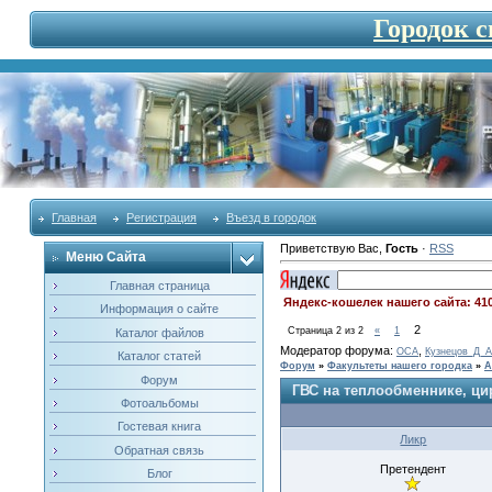
Городок 
Главная
Регистрация
Въезд в городок
Приветствую Вас
,
Гость
·
RSS
Меню Сайта
Главная страница
Яндекс-кошелек нашего сайта: 41
Информация о сайте
2
Страница
2
из
2
«
1
Каталог файлов
Модератор форума:
,
OCA
Кузнецов_Д_А
Каталог статей
Форум
»
Факультеты нашего городка
»
А
Форум
ГВС на теплообменнике, ц
Фотоальбомы
Гостевая книга
Ликр
Обратная связь
Претендент
Блог