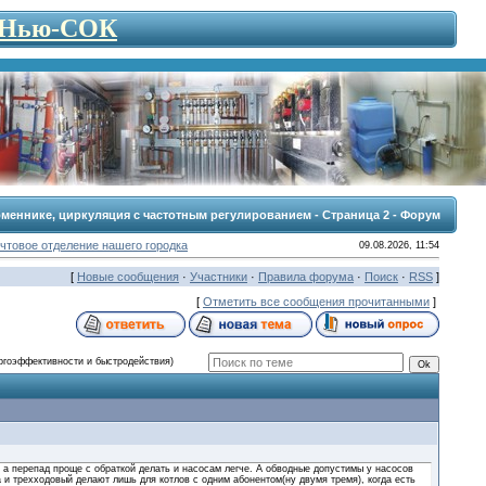
- Нью-СОК
меннике, циркуляция с частотным регулированием - Страница 2 - Форум
чтовое отделение нашего городка
09.08.2026, 11:54
[
Новые сообщения
·
Участники
·
Правила форума
·
Поиск
·
RSS
]
[
Отметить все сообщения прочитанными
]
ргоэффективности и быстродействия)
 а перепад проще с обраткой делать и насосам легче. А обводные допустимы у насосов
 и трехходовый делают лишь для котлов с одним абонентом(ну двумя тремя), когда есть