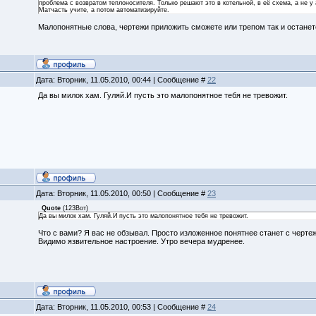
проблема с возвратом теплоносителя. Только решают это в котельной, в её схема, а не у 
Матчасть учите, а потом автоматизируйте.
Малопонятные слова, чертежи приложить сможете или трепом так и остане
Дата: Вторник, 11.05.2010, 00:44 | Сообщение #
22
Да вы милок хам. Гуляй.И пусть это малопонятное тебя не тревожит.
Дата: Вторник, 11.05.2010, 00:50 | Сообщение #
23
Quote
(
123Вот
)
Да вы милок хам. Гуляй.И пусть это малопонятное тебя не тревожит.
Что с вами? Я вас не обзывал. Просто изложенное понятнее станет с черте
Видимо язвительное настроение. Утро вечера мудренее.
Дата: Вторник, 11.05.2010, 00:53 | Сообщение #
24