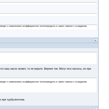
риведет к изменениею коэффициентов теплопередачи и самое главное к осаждению
то наш насос может, то не верьте. Вернее так: Могут все насосы, но при
риведет к изменениею коэффициентов теплопередачи и самое главное к осаждению
к при турбулентном.