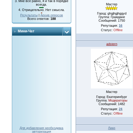
3.
Мне все равно, я и так в порядке
Мастер
всегда.
4.
Отрицательно. Нет смысла.
Город: ghgjhgjhggyd
Результаты
|
Архив опросов
Группа: Граждане
Всего ответов:
188
Сообщений:
1750
Репутация:
16
Статус:
Offline
Мини-Чат
adstern
Мастер
Город: Екатеринбург
Группа:
Модераторы
Сообщений:
1482
Репутация:
24
Статус:
Offline
Ликр
Для добавления необходима
авторизация