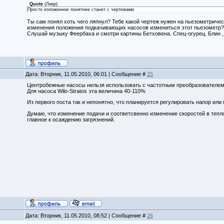
Quote
(
Ликр
)
Просто изложенное понятнее станет с чертежами
Ты сам понял хоть чего ляпнул? Тебе какой чертеж нужен на пьезометрическ
изменения положения подкачивающих насосов измениться этот пьезометр
Слушай музыку Феербаха и смотри картины Бетховена. Спец-огурец. Блин ,
Дата: Вторник, 11.05.2010, 06:01 | Сообщение #
25
Центробежные насосы нельзя использовать с частотным преобразователем 
Для насоса Wilo-Stratos эта величина 40-110%
Из первого поста так и непонятно, что планируется регулировать напор или
Думаю, что изменение подачи и соответсвенно изменение скоростей в теп
главное к осаждению загрязнений.
Дата: Вторник, 11.05.2010, 08:52 | Сообщение #
26