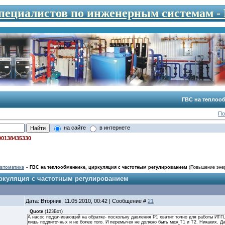
специалистов по инженерным системам 
ГВС на теплооб
По
на сайте
в интернете
00138435330
втоматика
»
ГВС на теплообменнике, циркуляция с частотным регулированием
(Повышение эне
иркуляция с частотным регулированием
Дата: Вторник, 11.05.2010, 00:42 | Сообщение #
21
Quote
(
123Вот
)
А насос подкачивающий на обратке- поскольку давления Р1 хватит точно для работы ИТП,
лишь подпиточных и не более того. И перемычек не должно быть меж Т1 и Т2. Никаких. Да