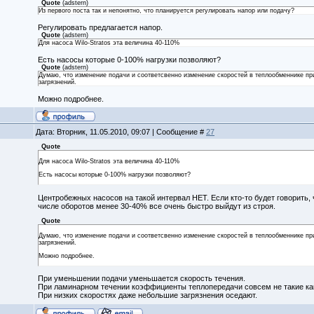
Quote
(
adstern
)
Из первого поста так и непонятно, что планируется регулировать напор или подачу?
Регулировать предлагается напор.
Quote
(
adstern
)
Для насоса Wilo-Stratos эта величина 40-110%
Есть насосы которые 0-100% нагрузки позволяют?
Quote
(
adstern
)
Думаю, что изменение подачи и соответсвенно изменение скоростей в теплообменнике п
загрязнений.
Можно подробнее.
Дата: Вторник, 11.05.2010, 09:07 | Сообщение #
27
Quote
Для насоса Wilo-Stratos эта величина 40-110%
Есть насосы которые 0-100% нагрузки позволяют?
Центробежных насосов на такой интервал НЕТ. Если кто-то будет говорить, ч
числе оборотов менее 30-40% все очень быстро выйдут из строя.
Quote
Думаю, что изменение подачи и соответсвенно изменение скоростей в теплообменнике п
загрязнений.
Можно подробнее.
При уменьшении подачи уменьшается скорость течения.
При ламинарном течении коэффициенты теплопередачи совсем не такие ка
При низких скоростях даже небольшие загрязнения оседают.