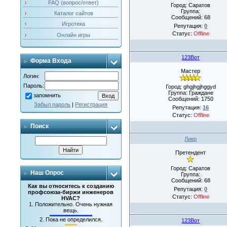
FAQ (вопрос/ответ)
Город: Саратов
Группа:
Каталог сайтов
Сообщений:
68
Игротека
Репутация:
0
Статус:
Offline
Онлайн игры
123Вот
Форма Входа
Мастер
Логин:
Пароль:
Город: ghgjhgjhggyd
Группа: Граждане
запомнить
Сообщений:
1750
Забыл пароль
|
Регистрация
Репутация:
16
Статус:
Offline
Поиск
Ликр
Претендент
Город: Саратов
Наш Опрос
Группа:
Сообщений:
68
Как вы относитесь к созданию
Репутация:
0
профсоюза-биржи инженеров
Статус:
Offline
HVAC?
1.
Положительно. Очень нужная
вещь.
2.
Пока не определился.
123Вот