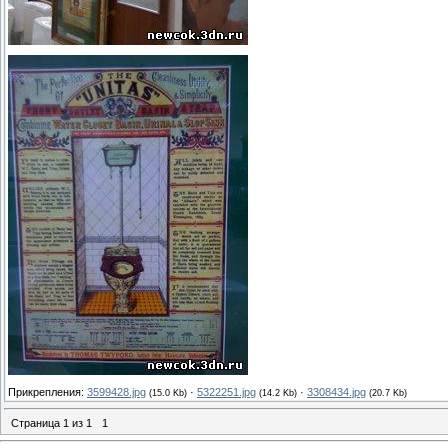
Прикрепления:
3599428.jpg
·
5322251.jpg
·
3308434.jpg
(15.0 Kb)
(14.2 Kb)
(20.7 Kb)
Страница
1
из
1
1