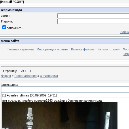
[
Новый "СОК"
]
Форма входа
Логин:
Пароль:
запомнить
Забыл
Меню сайта
Главная страница
Информация о сайте
Каталог файлов
Каталог статей
Фор
Игр
Страница
1
из
1
1
Форум
»
Газоснабжение
»
антиквариат
антиквариат
[
1
]
kovalev_dimas
[03.09.2009, 19:31]
вот срезали...клеймо поверки1943год.кёнигсберг-ныне калининград.