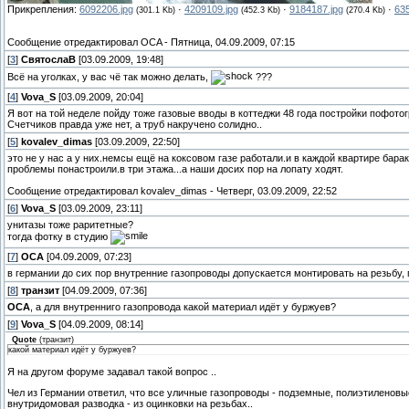
Прикрепления:
6092206.jpg
·
4209109.jpg
·
9184187.jpg
·
63
(301.1 Kb)
(452.3 Kb)
(270.4 Kb)
Сообщение отредактировал
OCA
-
Пятница, 04.09.2009, 07:15
[
3
]
СвятослаВ
[03.09.2009, 19:48]
Всё на уголках, у вас чё так можно делать,
???
[
4
]
Vova_S
[03.09.2009, 20:04]
Я вот на той неделе пойду тоже газовые вводы в коттеджи 48 года постройки пофото
Счетчиков правда уже нет, а труб накручено солидно..
[
5
]
kovalev_dimas
[03.09.2009, 22:50]
это не у нас а у них.немсы ещё на коксовом газе работали.и в каждой квартире бар
проблемы понастроили.в три этажа...а наши досих пор на лопату ходят.
Сообщение отредактировал
kovalev_dimas
-
Четверг, 03.09.2009, 22:52
[
6
]
Vova_S
[03.09.2009, 23:11]
унитазы тоже раритетные?
тогда фотку в студию
[
7
]
OCA
[04.09.2009, 07:23]
в германии до сих пор внутренние газопроводы допускается монтировать на резьбу
[
8
]
транзит
[04.09.2009, 07:36]
OCA
, а для внутренниго газопровода какой материал идёт у буржуев?
[
9
]
Vova_S
[04.09.2009, 08:14]
Quote
(
транзит
)
какой материал идёт у буржуев?
Я на другом форуме задавал такой вопрос ..
Чел из Германии ответил, что все уличные газопроводы - подземные, полиэтиленовые
внутридомовая разводка - из оцинковки на резьбах..