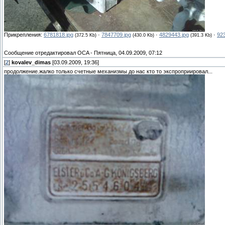
Прикрепления:
6781818.jpg
·
7847709.jpg
·
4829443.jpg
·
92
(372.5 Kb)
(430.0 Kb)
(391.3 Kb)
Сообщение отредактировал
OCA
-
Пятница, 04.09.2009, 07:12
[
2
]
kovalev_dimas
[03.09.2009, 19:36]
продолжение.жалко только счетные механизмы до нас кто то экспроприировал...