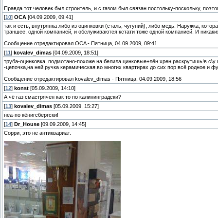
Правда тот человек был строитель, и с газом был связан постольку-поскольку, поэт
[
10
]
OCA
[04.09.2009, 09:41]
так и есть, внутрянка либо из оцинковки (сталь, чугуний), либо медь. Наружка, кот
траншее, одной компанией, и обслуживаются кстати тоже одной компанией. И никаких
Сообщение отредактировал
OCA
-
Пятница, 04.09.2009, 09:41
[
11
]
kovalev_dimas
[04.09.2009, 18:51]
труба-оцинковка .подмотано-похоже на белила цинковые+лён.хрен раскрутишь!в с\
-цепочка,на ней ручка керамическая.во многих квартирах до сих пор всё родное и ф
Сообщение отредактировал
kovalev_dimas
-
Пятница, 04.09.2009, 18:56
[
12
]
konst
[05.09.2009, 14:10]
А чё газ смастрячен как то по калининградски?
[
13
]
kovalev_dimas
[05.09.2009, 15:27]
неа-по кёнигсбергски!
[
14
]
Dr_House
[09.09.2009, 14:45]
Сорри, это не антиквариат.