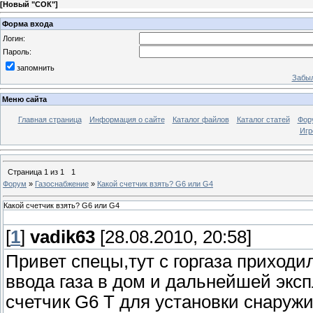
[
Новый "СОК"
]
Форма входа
Логин:
Пароль:
запомнить
Забыл
Меню сайта
Главная страница
Информация о сайте
Каталог файлов
Каталог статей
Фор
Игр
Страница
1
из
1
1
Форум
»
Газоснабжение
»
Какой счетчик взять? G6 или G4
Какой счетчик взять? G6 или G4
[
1
]
vadik63
[28.08.2010, 20:58]
Привет спецы,тут с горгаза приходи
ввода газа в дом и дальнейшей эксп
счетчик G6 T для установки снаружи