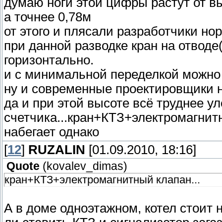
думаю ноги этой цифры растут от вы
а точнее 0,78м
от этого и плясали разработчики но
при данной разводке кран на отводе
горизонтально.
и с минимальной переделкой можно 
ну и современные проектировщики н
да и при этой высоте всё труднее ул
счетчика...кран+КТЗ+электромагнитн
набегает однако
[
12
]
RUZALIN
[01.09.2010, 18:16]
Quote
(
kovalev_dimas
)
кран+КТЗ+электромагнитный клапан...
А в доме одноэтажном, котел стоит н