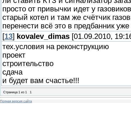
ли ставить КТЗ и сигнализатор заг
просто от привычки идет у газовико
старый котел и там же счётчик газо
перенести всё это в предбанник уже
[
13
]
kovalev_dimas
[01.09.2010, 19:1
тех.условия на реконструкцию
проект
строительство
сдача
и будет вам счастье!!!
Страница
1
из
1
1
Полная версия сайта