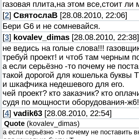
газовая плита,на этом все,стоит ли 
[
2
]
СвятослаВ
[28.08.2010, 22:06]
Бери G6 и не сомневайся.
[
3
]
kovalev_dimas
[28.08.2010, 22:38]
не ведись на голые слова!!! газовщик
требуй проект! и чтоб там черным п
а если серьёзно -то почему не поста
такой дорогой для кошелька буквы Т
и шкафчика недешевого для его.
чей проект? кто заказчик? кто оплач
судя по мощности оборудования-ж6!
[
4
]
vadik63
[28.08.2010, 22:54]
Quote
(
kovalev_dimas
)
а если серьёзно -то почему не поставить в