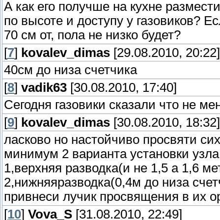
А как его получше на кухне размест
по высоте и доступу у газовиков? Ес
70 см от, пола не низко будет?
[
7
]
kovalev_dimas
[29.08.2010, 20:22]
40см до низа счетчика
[
8
]
vadik63
[30.08.2010, 17:40]
Сегодня газовики сказали что не ме
[
9
]
kovalev_dimas
[30.08.2010, 18:32]
ласково но настойчиво просвяти сих
минимум 2 варианта установки узла
1,верхняя разводка(и не 1,5 а 1,6 ме
2,нижняяразводка(0,4м до низа счет
привнеси лучик просвящения в их ор
[
10
]
Vova_S
[31.08.2010, 22:49]