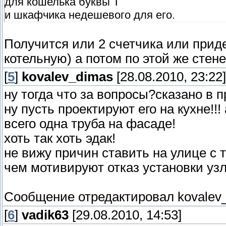
для кошелька буквы Т
и шкафчика недешевого для его.
Получится или 2 счетчика или приде
котельную) а потом по этой же стене
[
5
]
kovalev_dimas
[28.08.2010, 23:22]
ну тогда что за вопросы?сказано в пр
ну пусть проектируют его на кухне!!!
всего одна труба на фасаде!
хоть так хоть эдак!
не вижу причин ставить на улице с
чем мотивируют отказ установки узл
Сообщение отредактировал
kovalev
[
6
]
vadik63
[29.08.2010, 14:53]