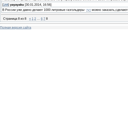
[
144
]
yayayaku
[30.01.2014, 16:56]
В России уже давно делают 1000 литровые газгольдеры-
тут
можно заказать,сделают 
Страница
8
из
8
«
1
2
…
6
7
8
Полная версия сайта