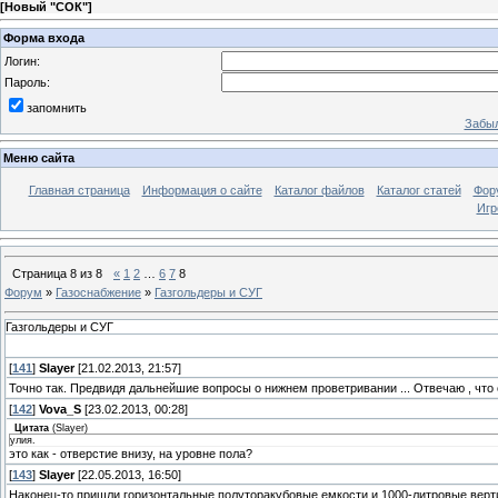
[
Новый "СОК"
]
Форма входа
Логин:
Пароль:
запомнить
Забыл
Меню сайта
Главная страница
Информация о сайте
Каталог файлов
Каталог статей
Фор
Игр
Страница
8
из
8
«
1
2
…
6
7
8
Форум
»
Газоснабжение
»
Газгольдеры и СУГ
Газгольдеры и СУГ
[
141
]
Slayer
[21.02.2013, 21:57]
Точно так. Предвидя дальнейшие вопросы о нижнем проветривании ... Отвечаю , что
[
142
]
Vova_S
[23.02.2013, 00:28]
Цитата
(
Slayer
)
улия.
это как - отверстие внизу, на уровне пола?
[
143
]
Slayer
[22.05.2013, 16:50]
Наконец-то пришли горизонтальные полуторакубовые емкости и 1000-литровые верти