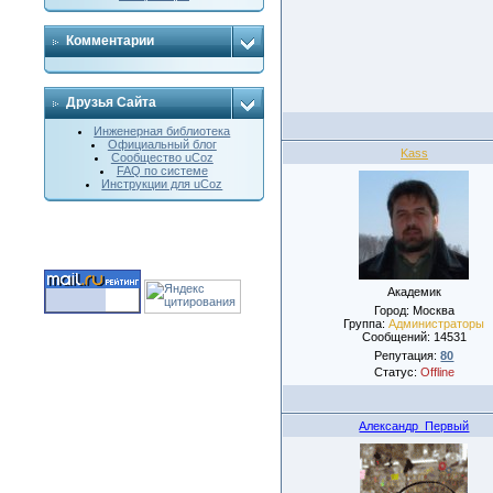
Комментарии
Друзья Сайта
Инженерная библиотека
Официальный блог
Kass
Сообщество uCoz
FAQ по системе
Инструкции для uCoz
Академик
Город: Москва
Группа:
Администраторы
Сообщений:
14531
Репутация:
80
Статус:
Offline
Александр_Первый