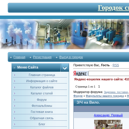
Городок 
Главная
Регистрация
Въезд в городок
Приветствую Вас
,
Гость
·
RSS
Меню Сайта
Главная страница
Яндекс-кошелек нашего сайта: 41
Информация о сайте
1
Страница
1
из
1
Каталог файлов
Модератор форума:
Задержка_поставки
Каталог статей
Форум
»
Факультеты нашего городка
»
Н
Форум
З/Ч на Вило.
Фотоальбомы
Гостевая книга
Александр_Первый
Обратная связь
Блог