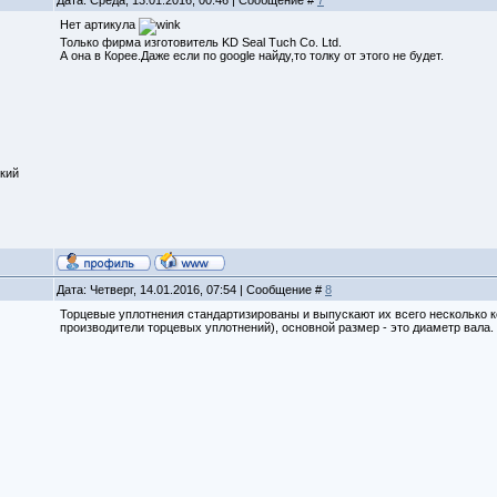
Нет артикула
Только фирма изготовитель KD Seal Tuch Co. Ltd.
А она в Корее.Даже если по google найду,то толку от этого не будет.
кий
Дата: Четверг, 14.01.2016, 07:54 | Сообщение #
8
Торцевые уплотнения стандартизированы и выпускают их всего несколько к
производители торцевых уплотнений), основной размер - это диаметр вала. 