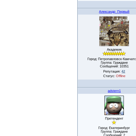
Александр_Первый
Академик
Город: Петропавловск-Камчатс
Группа: Граждане
Сообщений:
10351
Репутация:
42
Статус:
Offline
adstern1
Претендент
Город: Екатеринбург
Группа: Граждане
Сообщений:
2