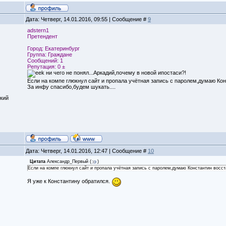
Дата: Четверг, 14.01.2016, 09:55 | Сообщение #
9
adstern1
Претендент
Город: Екатеринбург
Группа: Граждане
Сообщений: 1
Репутация: 0 ±
ни чего не понял...Аркадий,почему в новой ипостаси?!
Если на компе глюкнул сайт и пропала учётная запись с паролем,думаю Кон
За инфу спасибо,будем шукать....
кий
Дата: Четверг, 14.01.2016, 12:47 | Сообщение #
10
Цитата
Александр_Первый
(
)
Если на компе глюкнул сайт и пропала учётная запись с паролем,думаю Константин восст
Я уже к Константину обратился.