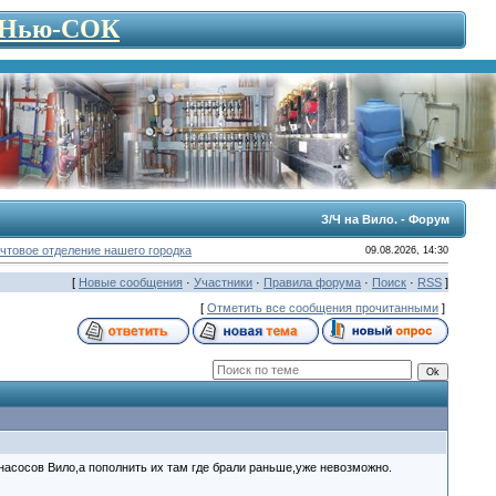
- Нью-СОК
З/Ч на Вило. - Форум
чтовое отделение нашего городка
09.08.2026, 14:30
[
Новые сообщения
·
Участники
·
Правила форума
·
Поиск
·
RSS
]
[
Отметить все сообщения прочитанными
]
насосов Вило,а пополнить их там где брали раньше,уже невозможно.