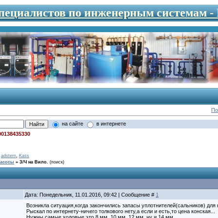
специалистов по инженерным системам 
По
на сайте
в интернете
00138435330
,
,
adstern
Kass
асосы
»
З/Ч на Вило.
(поиск)
Дата: Понедельник, 11.01.2016, 09:42 | Сообщение #
1
Возникла ситуация,когда закончились запасы уплотнителей(сальников) для 
Рыскал по интернету-ничего толкового нету,а если и есть,то цена конская...
Нужны самые ходовые,это 8 мм.,10 мм.,12 мм. ну и 14 мм.