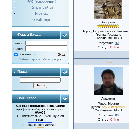
FAQ (вопрос/ответ)
Каталог сайтов
Игротека
Онлайн игры
Академик
Город: Петропавловск-Камчатс
Форма Входа
Группа: Граждане
Сообщений:
10351
Репутация:
42
Логин:
Статус:
Offline
Пароль:
запомнить
Забыл пароль
|
Регистрация
Kass
Поиск
Наш Опрос
Академик
Город: Москва
Как вы относитесь к созданию
Группа:
Администраторы
профсоюза-биржи инженеров
Сообщений:
14531
HVAC?
Репутация:
80
1.
Положительно. Очень нужная
Статус:
Offline
вещь.
2.
Пока не определился.