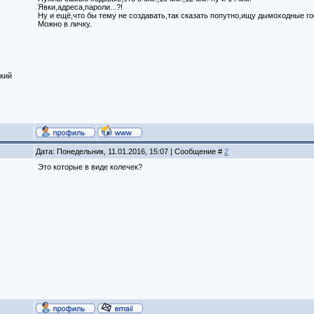
Явки,адреса,пароли...?!
Ну и ещё,что бы тему не создавать,так сказать попутно,ищу дымоходные г
Можно в личку.
кий
Дата: Понедельник, 11.01.2016, 15:07 | Сообщение #
2
Это которые в виде колечек?