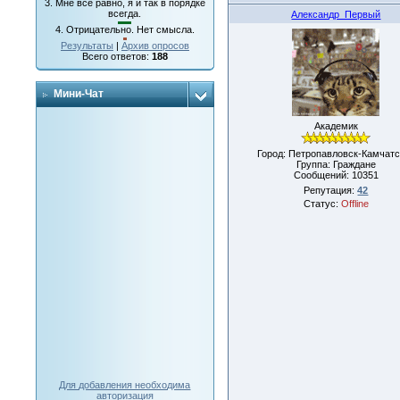
3.
Мне все равно, я и так в порядке
всегда.
Александр_Первый
4.
Отрицательно. Нет смысла.
Результаты
|
Архив опросов
Всего ответов:
188
Мини-Чат
Академик
Город: Петропавловск-Камчатс
Группа: Граждане
Сообщений:
10351
Репутация:
42
Статус:
Offline
Для добавления необходима
авторизация