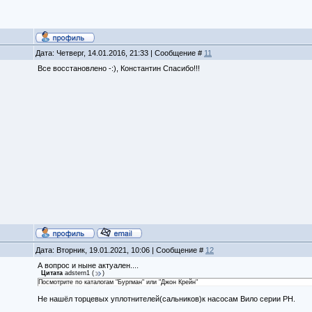
Дата: Четверг, 14.01.2016, 21:33 | Сообщение #
11
Все восстановлено -:), Константин Спасибо!!!
Дата: Вторник, 19.01.2021, 10:06 | Сообщение #
12
А вопрос и ныне актуален....
Цитата
adstern1
(
)
Посмотрите по каталогам "Бургман" или "Джон Крейн"
Не нашёл торцевых уплотнителей(сальников)к насосам Вило серии РН.