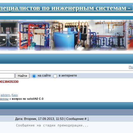
специалистов по инженерным системам 
По
на сайте
в интернете
00138435330
,
,
adstern
Kass
асосы
»
вопрос по sololift2 C-3
Дата: Вторник, 17.09.2013, 11:53 | Сообщение #
1
Сообщение на стадии премодерации...