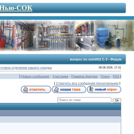
- Нью-СОК
вопрос по sololift2 C-3 - Форум
чтовое отделение нашего городка
08.08.2026, 17:31
[
Новые сообщения
·
Участники
·
Правила форума
·
Поиск
·
RSS
]
[
Отметить все сообщения прочитанными
]