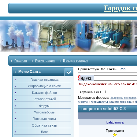
Городок 
Главная
Регистрация
Въезд в городок
Приветствую Вас
,
Гость
·
RSS
Меню Сайта
Главная страница
Яндекс-кошелек нашего сайта: 41
Информация о сайте
1
Страница
1
из
1
Каталог файлов
Модератор форума:
Задержка_поставки
Каталог статей
Форум
»
Факультеты нашего городка
»
Н
Форум
вопрос по sololift2 C-3
Фотоальбомы
Гостевая книга
balabanova
Обратная связь
Претендент
Блог