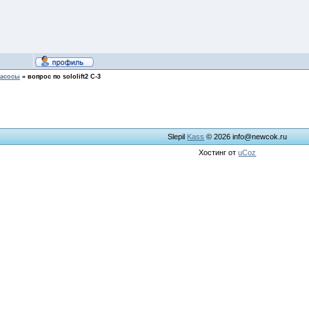
асосы
»
вопрос по sololift2 C-3
Slepil
Kass
© 2026
info@newcok.ru
Хостинг от
uCoz