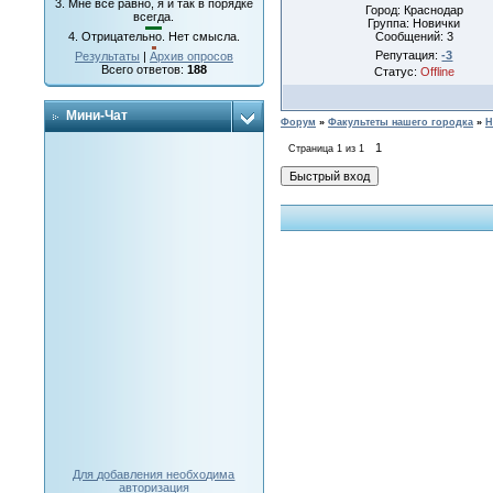
3.
Мне все равно, я и так в порядке
Город: Краснодар
всегда.
Группа: Новички
Сообщений:
3
4.
Отрицательно. Нет смысла.
Репутация:
-3
Результаты
|
Архив опросов
Всего ответов:
188
Статус:
Offline
Мини-Чат
Форум
»
Факультеты нашего городка
»
Н
1
Страница
1
из
1
Для добавления необходима
авторизация