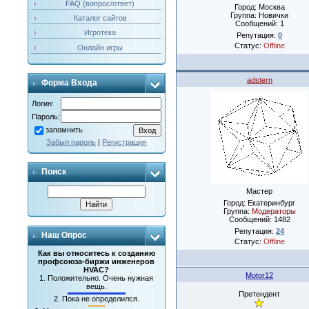
FAQ (вопрос/ответ)
Город: Москва
Группа: Новички
Каталог сайтов
Сообщений:
1
Игротека
Репутация:
0
Статус:
Offline
Онлайн игры
adstern
Форма Входа
Логин:
Пароль:
запомнить
Забыл пароль
|
Регистрация
Поиск
Мастер
Город: Екатеринбург
Группа:
Модераторы
Сообщений:
1482
Репутация:
24
Наш Опрос
Статус:
Offline
Как вы относитесь к созданию
профсоюза-биржи инженеров
HVAC?
Motor12
1.
Положительно. Очень нужная
вещь.
Претендент
2.
Пока не определился.