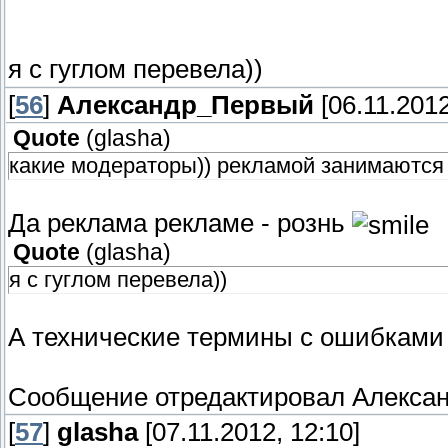
я с гуглом перевела))
[
56
]
Александр_Первый
[06.11.2012
Quote
(
glasha
)
какие модераторы)) рекламой занимаются
Да реклама рекламе - рознь
Quote
(
glasha
)
я с гуглом перевела))
А технические термины с ошибками
Сообщение отредактировал
Алекса
[
57
]
glasha
[07.11.2012, 12:10]