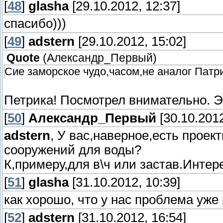
[
48
]
glasha
[29.10.2012, 12:37]
спасибо)))
[
49
]
adstern
[29.10.2012, 15:02]
Quote
(
Александр_Первый
)
Сие заморское чудо,часом,не аналог Патр
Петрика! Посмотрел внимательно. Эт
[
50
]
Александр_Первый
[30.10.2012
adstern
, У вас,наверное,есть прое
сооружений для воды?
К,примеру,для в\ч или застав.Интер
[
51
]
glasha
[31.10.2012, 10:39]
как хорошо, что у нас проблема уже
[
52
]
adstern
[31.10.2012, 16:54]