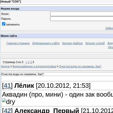
[
Новый "СОК"
]
Форма входа
Логин:
Пароль:
запомнить
Забыл
Меню сайта
Главная страница
Информация о сайте
Каталог файлов
Каталог статей
Фор
Игр
Страница
3
из
3
«
1
2
3
Форум
»
Водоснабжение и водоподготовка
»
Очистка воды из скважины. Как?
Очистка воды из скважины. Как?
[
41
]
Лёлик
[20.10.2012, 21:53]
Аквадин (про, мини) - один зак воо
[
42
]
Александр_Первый
[21.10.2012