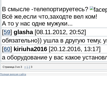
В смысле -телепортируетесь?
Всё же,если что,заходте вел ком!
А то у нас одне мужуки...
[
59
]
glasha
[08.11.2012, 20:52]
обязательно)) ушла в другую тему, 
[
60
]
kiriuha2016
[20.12.2016, 13:17]
а оборудование у вас какое установ
Страница
3
из
3
«
1
2
3
Полная версия сайта