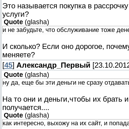
Это называется покупка в рассрочку 
услуги?
Quote
(
glasha
)
и не забудьте, что обслуживание тоже дене
И сколько? Если оно дорогое, почем
меняете?
[
45
]
Александр_Первый
[23.10.2012
Quote
(
glasha
)
ну да, еще бы эти деньги не сразу отдават
На то они и деньги,чтобы их брать и
получается....
Quote
(
glasha
)
как интересно, выхожу на их сайт, и попа