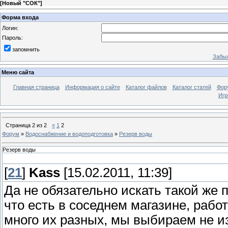
[
Новый "СОК"
]
Форма входа
Логин:
Пароль:
запомнить
Забыл
Меню сайта
Главная страница
Информация о сайте
Каталог файлов
Каталог статей
Фор
Игр
Страница
2
из
2
«
1
2
Форум
»
Водоснабжение и водоподготовка
»
Резерв воды
Резерв воды
[
21
]
Kass
[15.02.2011, 11:39]
Да не обязательно искать такой же 
что есть в соседнем магазине, раб
много их разных, мы выбираем не из