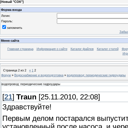
[
Новый "СОК"
]
Форма входа
Логин:
Пароль:
запомнить
Забыл
Меню сайта
Главная страница
Информация о сайте
Каталог файлов
Каталог статей
Фор
Игр
Страница
2
из
2
«
1
2
Форум
»
Водоснабжение и водоподготовка
»
водопровод: периодические гидроудары
водопровод: периодические гидроудары
[
21
]
Traun
[25.11.2010, 22:08]
Здравствуйте!
Первым делом постарался выпустить
установленный после насоса, и чере