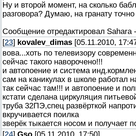
Ну и второй момент, на сколько бабл
разговора? Думаю, на гранату точно 
Сообщение отредактировал
Sahara
[
23
]
kovalev_dimas
[05.11.2010, 17:4
вова...хоть по телевизору совреме
сейчас такого наворочено!!!
и автопоение и система инд.кормлен
сам на каникулах в школе работал 
так сейчас там!!! и автопоение и по
кстати сделана циркуляция питьево
труба 32ПЭ,спец развёрткой напроти
вкручивается поилка
зверёк тыкается носом и получает 
[
24
]
Gso
[05.11.2010, 17:50]