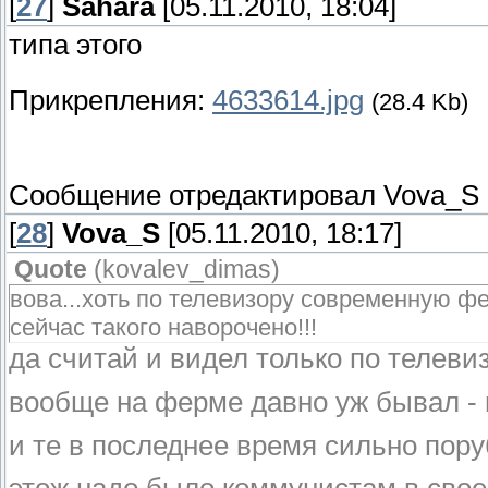
[
27
]
Sahara
[05.11.2010, 18:04]
типа этого
Прикрепления:
4633614.jpg
(28.4 Kb)
Сообщение отредактировал
Vova_S
[
28
]
Vova_S
[05.11.2010, 18:17]
Quote
(
kovalev_dimas
)
вова...хоть по телевизору современную ф
сейчас такого наворочено!!!
да считай и видел только по телевиз
вообще на ферме давно уж бывал - и
и те в последнее время сильно пор