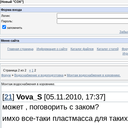
[
Новый "СОК"
]
Форма входа
Логин:
Пароль:
запомнить
Забыл
Меню сайта
Главная страница
Информация о сайте
Каталог файлов
Каталог статей
Фор
Игр
Страница
2
из
2
«
1
2
Форум
»
Водоснабжение и водоподготовка
»
Монтаж водоснабжения в коровнике.
Монтаж водоснабжения в коровнике.
[
21
]
Vova_S
[05.11.2010, 17:37]
может , поговорить с заком?
имхо все-таки пластмасса для таких