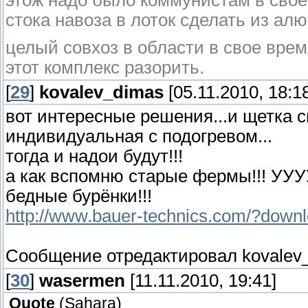
этож надо было коммунистам в свое 
стока навоза в лоток сделать из ал
целый совхоз в области в свое врем
этот комплекс разорить.
[
29
]
kovalev_dimas
[05.11.2010, 18:1
вот интересные решения...и щетка с
индивидуальная с подогревом...
тогда и надои будут!!!
а как вспомню старые фермы!!! УУУУ
бедные бурёнки!!!
http://www.bauer-technics.com/?down
Сообщение отредактировал
kovalev
[
30
]
wasermen
[11.11.2010, 19:41]
Quote
(
Sahara
)