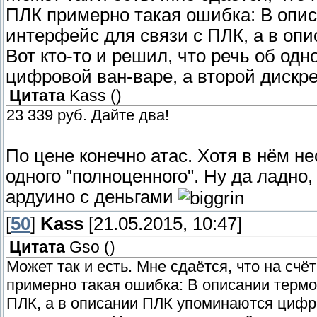
ПЛК примерно такая ошибка: В опи
интерфейс для связи с ПЛК, а в о
Вот кто-то и решил, что речь об од
цифровой ван-варе, а второй дискр
Цитата
Kass
(
)
23 339 руб. Дайте два!
По цене конечно атас. Хотя в нём не
одного "полноценного". Ну да ладно
ардуино с деньгами
[
50
]
Kass
[21.05.2015, 10:47]
Цитата
Gso
(
)
Может так и есть. Мне сдаётся, что на сч
примерно такая ошибка: В описании термо
ПЛК, а в описании ПЛК упоминаются цифро