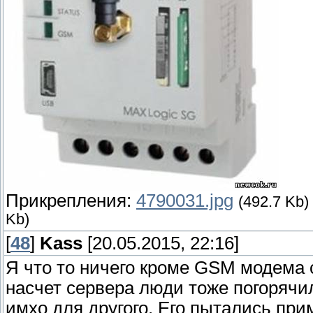
Прикрепления:
4790031.jpg
(492.7 Kb)
Kb)
[
48
]
Kass
[20.05.2015, 22:16]
Я что то ничего кроме GSM модема 
насчет сервера люди тоже погорячил
имхо для другого. Его пытались пр