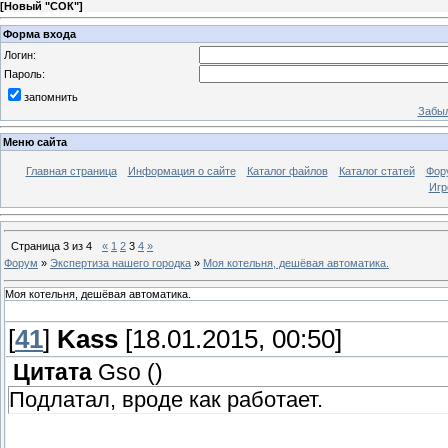
[
Новый "СОК"
]
Форма входа
Логин:
Пароль:
запомнить
Забыл
Меню сайта
Главная страница
Информация о сайте
Каталог файлов
Каталог статей
Фор
Игр
Страница
3
из
4
«
1
2
3
4
»
Форум
»
Экспертиза нашего городка
»
Моя котельня, дешёвая автоматика.
Моя котельня, дешёвая автоматика.
[
41
]
Kass
[18.01.2015, 00:50]
Цитата
Gso
(
)
Подлатал, вроде как работает.