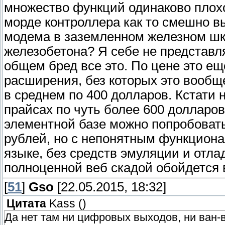
множество функций одинаково плохо.
морде контроллера как то смешно вы
модема в заземленном железном шка
железобетона? Я себе не представ
общем бред все это. По цене это ещ
расширения, без которых это вообщ
в среднем по 400 долларов. Кстати 
прайсах по чуть более 600 долларов.
элементной базе можно попробовать
рублей, но с непонятным функциона
языке, без средств эмуляции и отл
полноценной веб скадой обойдется 
[
51
]
Gso
[22.05.2015, 18:32]
Цитата
Kass
(
)
Да нет там ни цифровых выходов, ни ван-