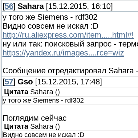
[
56
]
Sahara
[15.12.2015, 16:10]
у того же Siemens - rdf302
Видно совсем не искал :D
С момента получения этого уведомления, в
предлагаю приостановить закупки компон
http://ru.aliexpress.com/item.....html#!
предлагать их клиентам, соответственно.
ну или так: поисковый запрос - терм
https://yandex.ru/images....rce=wiz
Сообщение отредактировал
Sahara
[
57
]
Gso
[15.12.2015, 17:48]
Цитата
Sahara
(
)
у того же Siemens - rdf302
Поглядим сейчас
Цитата
Sahara
(
)
Видно совсем не искал :D