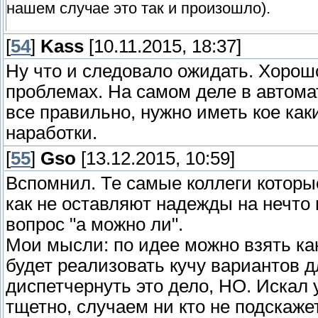
нашем случае это так и произошло).
[
- версия ПО терморегуляторов так же не д
54
]
Kass
[10.11.2015, 18:37]
который мог бы исключить необходимость
Ну что и следовало ожидать. Хорошо
работает так, как надо. Для решения дан
проблемах. На самом деле в автомат
всех терморегуляторов без внешних пане
все правильно, нужно иметь кое ка
должно.
наработки.
К сожалению, ранее заявленные производ
[
55
]
Gso
[13.12.2015, 10:59]
программному обеспечению сдвигаются и 
Вспомнил. Те самые коллеги которы
клиентов предлагаю Вам следующий вари
как не оставляют надежды на нечто 
вопрос "а можно ли".
1) Мы «дожимаем» с производителем вопр
Мои мысли: по идее можно взять к
протестируем его на уже установленных с
будет реализовать кучу вариантов 
диспетчернуть это дело, НО. Искал 
2) После подтверждения полной работосп
возобновления закупок этих компонентов.
тщетно, случаем ни кто не подскаже