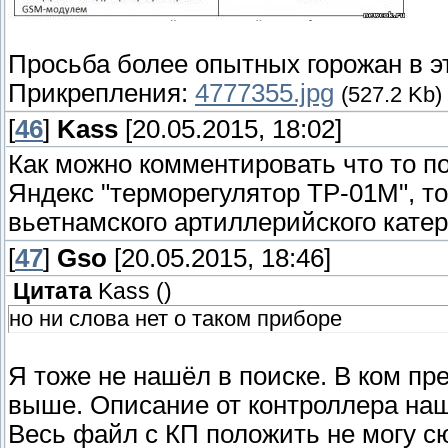
Просьба более опытных горожан в э
Прикрепления:
4777355.jpg
(527.2 Kb)
[
46
]
Kass
[20.05.2015, 18:02]
Как можно комментировать что то п
Яндекс "терморегулятор ТР-01М", то
вьетнамского артиллерийского катера
[
47
]
Gso
[20.05.2015, 18:46]
Цитата
Kass
(
)
но ни слова нет о таком приборе
Я тоже не нашёл в поиске. В ком п
выше. Описание от контроллера наш
Весь файл с КП положить не могу сю