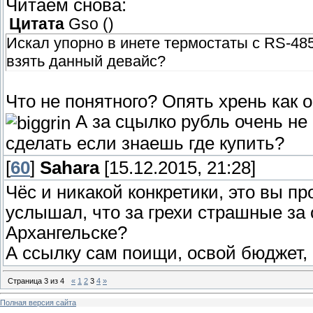
Читаем снова:
Цитата
Gso
(
)
Искал упорно в инете термостаты с RS-485
взять данный девайс?
Что не понятного? Опять хрень как
А за сцылко рубль очень не 
сделать если знаешь где купить?
[
60
]
Sahara
[15.12.2015, 21:28]
Чёс и никакой конкретики, это вы про
услышал, что за грехи страшные за
Архангельске?
А ссылку сам поищи, освой бюджет, 
Страница
3
из
4
«
1
2
3
4
»
Полная версия сайта