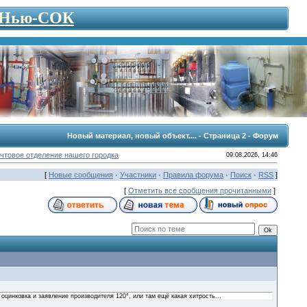
- Нью-СОК
Новый материал, новый объект.... - Страница 2 - Форум
чтовое отделение нашего городка
09.08.2026, 14:46
[
Новые сообщения
·
Участники
·
Правила форума
·
Поиск
·
RSS
]
[
Отметить все сообщения прочитанными
]
оцинковка и заявление производителя 120°, или там ещё какая хитрость...