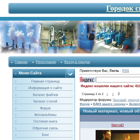
Городок 
Главная
Регистрация
Въезд в городок
Приветствую Вас
,
Гость
·
RSS
Меню Сайта
Главная страница
Яндекс-кошелек нашего сайта: 41
Информация о сайте
2
Страница
2
из
2
«
1
Каталог файлов
Модератор форума:
,
Прохожий
грязнуля
Каталог статей
Форум
»
ВДНХ нашего городка
»
Эксперт
Форум
Новый материал, новый объе
Фотоальбомы
Гостевая книга
SterroiD
Обратная связь
Блог