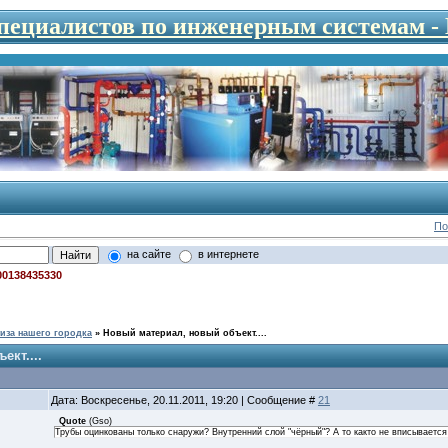
специалистов по инженерным системам 
По
на сайте
в интернете
00138435330
иза нашего городка
»
Новый материал, новый объект....
кт....
Дата: Воскресенье, 20.11.2011, 19:20 | Сообщение #
21
Quote
(
Gso
)
Трубы оцинкованы только снаружи? Внутренний слой "чёрный"? А то както не вписывается 