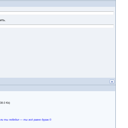
ить.
138.0 Kb)
сли ты победил — ты всё равно дурак.©