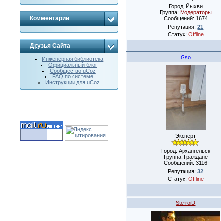
Город: Йыхви
Группа:
Модераторы
Комментарии
Сообщений:
1674
Репутация:
21
Статус:
Offline
Друзья Сайта
Gso
Инженерная библиотека
Официальный блог
Сообщество uCoz
FAQ по системе
Инструкции для uCoz
Эксперт
Город: Архангельск
Группа: Граждане
Сообщений:
3116
Репутация:
32
Статус:
Offline
SterroiD