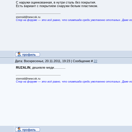
С наружи оцинкованная, в нутри сталь без покрытия.
Есть вариант с покрытием снаружи белым пластиком.
sterroid@newcok.ru
Спор на форуме — это всё равно, что олимпиада среди умственно отсталых. Даже е
Дата: Воскресенье, 20.11.2011, 19:23 | Сообщение #
22
RUZALIN
, дешевле меди.............
sterroid@newcok.ru
Спор на форуме — это всё равно, что олимпиада среди умственно отсталых. Даже е