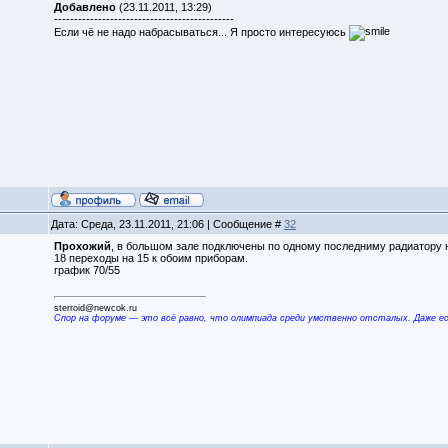
Добавлено
(23.11.2011, 13:29)
---------------------------------------------
Если чё не надо набрасываться... Я просто интересуюсь
Дата: Среда, 23.11.2011, 21:06 | Сообщение #
32
Прохожий
, в большом зале подключены по одному последниму радиатору на
18 переходы на 15 к обоим приборам.
график 70/55
sterroid@newcok.ru
Спор на форуме — это всё равно, что олимпиада среди умственно отсталых. Даже е