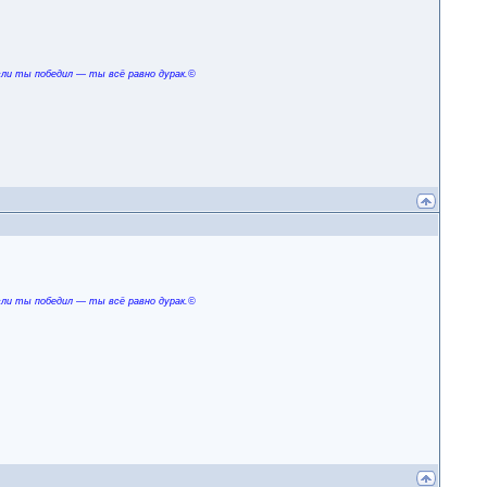
сли ты победил — ты всё равно дурак.©
сли ты победил — ты всё равно дурак.©