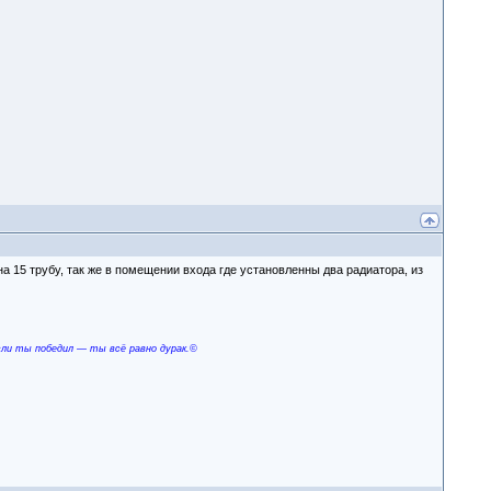
 15 трубу, так же в помещении входа где установленны два радиатора, из
сли ты победил — ты всё равно дурак.©