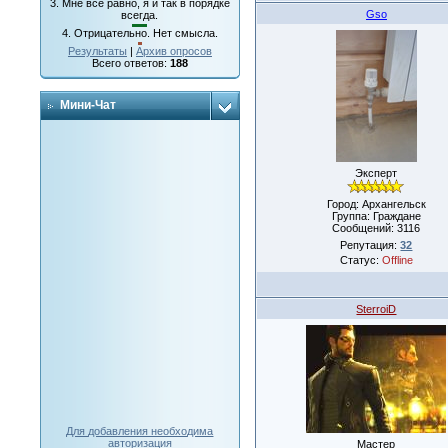
3.
Мне все равно, я и так в порядке
Gso
всегда.
4.
Отрицательно. Нет смысла.
Результаты
|
Архив опросов
Всего ответов:
188
Мини-Чат
Эксперт
Город: Архангельск
Группа: Граждане
Сообщений:
3116
Репутация:
32
Статус:
Offline
SterroiD
Для добавления необходима
авторизация
Мастер