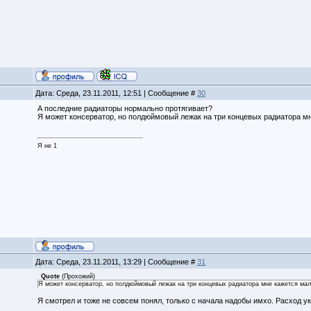
Дата: Среда, 23.11.2011, 12:51 | Сообщение #
30
А последние радиаторы нормально протягивает?
Я может консерватор, но полдюймовый лежак на три концевых радиатора м
Я не 1
Дата: Среда, 23.11.2011, 13:29 | Сообщение #
31
Quote
(
Прохожий
)
Я может консерватор, но полдюймовый лежак на три концевых радиатора мне кажется мал
Я смотрел и тоже не совсем понял, только с начала надобы имхо. Расход ука