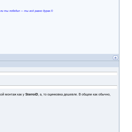
сли ты победил — ты всё равно дурак.©
кой монтаж как у
SterroiD
, а, то оцинковка дешевле. В общем как обычно,