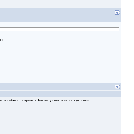
ляет?
т и главобъект например. Только ценничек менее гуманный.