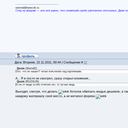
sterroid@newcok.ru
Спор на форуме — это всё равно, что олимпиада среди умственно отсталых. Даже е
Дата: Вторник, 22.11.2011, 00:44 | Сообщение #
27
Quote
(
SterroiD
)
Gso, что не нашел? читаи пояснение над картинками.
А... Я в посте не смотрел, сразу открыл вложения...
Quote
(
RUZALIN
)
Если от меди особо отличия нет, то лучше медь.
Выходит, смотря, что делать
Котелок обвязать медью дешевле, а та
каждому материалу своё место, а не метапол форева