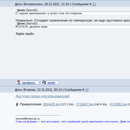
Дата: Воскресенье, 20.11.2011, 21:10 | Сообщение #
23
Quote
(
SterroiD
)
С наружи оцинкованная, в нутри сталь без покрытия.
Нормально. Отпадает ограничение по температуре, не надо грунтовать крас
Quote
(
SterroiD
)
RUZALIN, дешевле меди.
Ждём прайс.
Дата: Вторник, 22.11.2011, 00:14 | Сообщение #
24
Доступно только для пользователей
Прикрепления:
3844435.jpg
·
3719827.jpg
·
4170081.jpg
(127.2 Kb)
(140.8 Kb)
(
sterroid@newcok.ru
Спор на форуме — это всё равно, что олимпиада среди умственно отсталых. Даже е