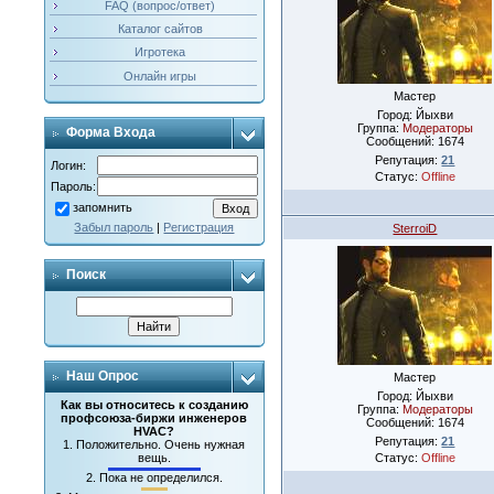
FAQ (вопрос/ответ)
Каталог сайтов
Игротека
Онлайн игры
Мастер
Город: Йыхви
Группа:
Модераторы
Форма Входа
Сообщений:
1674
Репутация:
21
Логин:
Статус:
Offline
Пароль:
запомнить
Забыл пароль
|
Регистрация
SterroiD
Поиск
Наш Опрос
Мастер
Город: Йыхви
Как вы относитесь к созданию
Группа:
Модераторы
профсоюза-биржи инженеров
Сообщений:
1674
HVAC?
Репутация:
21
1.
Положительно. Очень нужная
Статус:
Offline
вещь.
2.
Пока не определился.