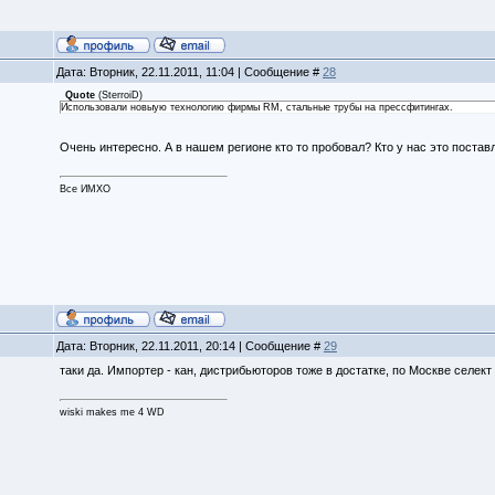
Дата: Вторник, 22.11.2011, 11:04 | Сообщение #
28
Quote
(
SterroiD
)
Использовали новыую технологию фирмы RM, стальные трубы на прессфитингах.
Очень интересно. А в нашем регионе кто то пробовал? Кто у нас это постав
Все ИМХО
Дата: Вторник, 22.11.2011, 20:14 | Сообщение #
29
таки да. Импортер - кан, дистрибьюторов тоже в достатке, по Москве селек
wiski makes me 4 WD