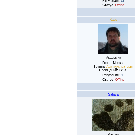
Репутация:
32
Статус:
Offline
Kass
Академик
Город: Москва
Группа:
Администраторы
Сообщений:
14531
Репутация:
80
Статус:
Offline
Sahara
Мастер