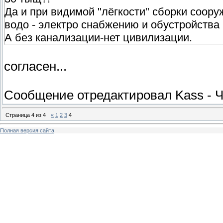
Да и при видимой "лёгкости" сборки сооруж
водо - электро снабжению и обустройства
А без канализации-нет цивилизации.
согласен...
Сообщение отредактировал
Kass
-
Ч
Страница
4
из
4
«
1
2
3
4
Полная версия сайта