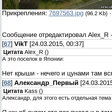
Прикрепления:
7697563.jpg
(96.2 Kb)
Сообщение отредактировал
Alex_R
[
67
]
VikT
[24.03.2015, 00:37]
Цитата
Alex_R
(
)
А это поселок в Японии:
Нет крыши - нечего и цунами там вс
[
68
]
Александр_Первый
[24.03.2015
Цитата
Kass
(
)
Александр, для этого есть отдельная тема