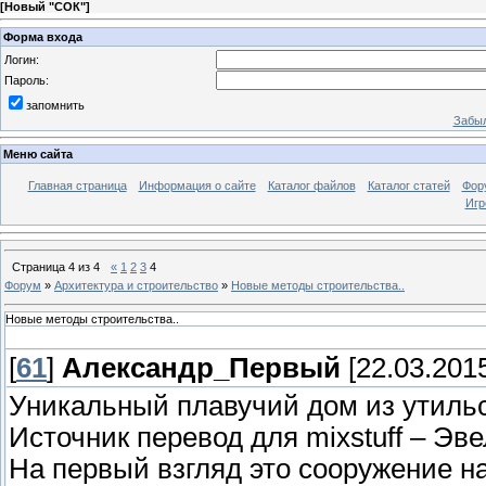
[
Новый "СОК"
]
Форма входа
Логин:
Пароль:
запомнить
Забыл
Меню сайта
Главная страница
Информация о сайте
Каталог файлов
Каталог статей
Фор
Игр
Страница
4
из
4
«
1
2
3
4
Форум
»
Архитектура и строительство
»
Новые методы строительства..
Новые методы строительства..
[
61
]
Александр_Первый
[22.03.2015
Уникальный плавучий дом из утиль
Источник перевод для mixstuff – Эв
На первый взгляд это сооружение 