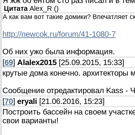
Я жж об ентом сто раз писал и в тем
Цитата
Alex_R
(
)
А как вам вот такие домики? Впечатляет с
http://newcok.ru/forum/41-1080-7
Об них ужо была информация.
[
69
]
Alalex2015
[25.09.2015, 15:33]
крутые дома конечно. архитекторы 
Сообщение отредактировал
Kass
-
Ч
[
70
]
eryali
[21.06.2016, 15:23]
Построить бассейн на своем участке
свои варианты!