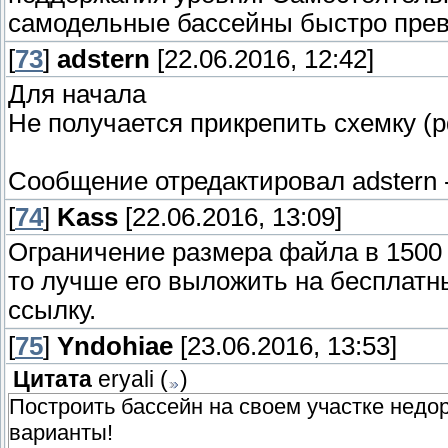
самодельные бассейны быстро пре
[
73
]
adstern
[22.06.2016, 12:42]
Для начала
Не получается прикрепить схемку (p
Сообщение отредактировал
adstern
[
74
]
Kass
[22.06.2016, 13:09]
Ограничение размера файла в 1500 
то лучше его выложить на бесплатн
ссылку.
[
75
]
Yndohiae
[23.06.2016, 13:53]
Цитата
eryali
(
)
Построить бассейн на своем участке недор
варианты!