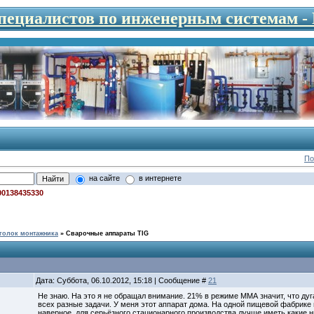
специалистов по инженерным системам 
По
на сайте
в интернете
00138435330
голок монтажника
»
Сварочные аппараты TIG
Дата: Суббота, 06.10.2012, 15:18 | Сообщение #
21
Не знаю. На это я не обращал внимание. 21% в режиме ММА значит, что дуга
всех разные задачи. У меня этот аппарат дома. На одной пищевой фабрике
наверное, для серьёзного стационарного производства лучше иметь какие н