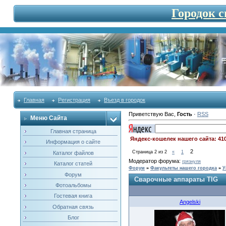
Городок 
Главная
Регистрация
Въезд в городок
Приветствую Вас
,
Гость
·
RSS
Меню Сайта
Главная страница
Яндекс-кошелек нашего сайта: 41
Информация о сайте
2
Страница
2
из
2
«
1
Каталог файлов
Модератор форума:
грязнуля
Каталог статей
Форум
»
Факультеты нашего городка
»
У
Форум
Сварочные аппараты TIG
Фотоальбомы
Гостевая книга
Angelski
Обратная связь
Блог