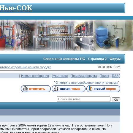
- Нью-СОК
Сварочные аппараты TIG - Страница 2 - Форум
чтовое отделение нашего городка
06.08.2026, 13:26
[
Новые сообщения
·
Участники
·
Правила форума
·
Поиск
·
RSS
]
[
Отметить все сообщения прочитанными
]
 при токе в 200А может гореть 12 минут в час. Ну и остальное тоже. Но у
 мы ими километры нержи сваривали. Отказов аппаратов не было. Но,
ибудь здоровые кемпи мастертиг или т.п.