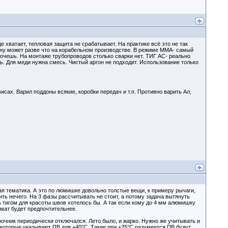
оде хватает, тепловая защита не срабатывает. На практике всё это не так
, ну может разве что на корабельном производстве. В режиме ММА- самый
хочешь. На монтаже трубопроводов столько сварки нет. ТИГ АС- реально
ь. Для меди нужна смесь. Чистый аргон не подходит. Использование только
исах. Варил поддоны всякие, коробки передач и т.п. Противно варить Ал,
кая тематика. А это по люмишке довольно толстые вещи, к примеру рычаги,
овить нечего. На 3 фазы рассчитывать не стоит, а потому задача вытянуть
ь тигом для красоты швов хотелось бы. А так если кому до 4 мм алюмишку
омат будет предпочтительнее.
рочник периодически отключался. Лето было, и жарко. Нужно же учитывать и
екоторые указывают ПВ для +40°С. Такие при +25°С разумеется ПВ будут