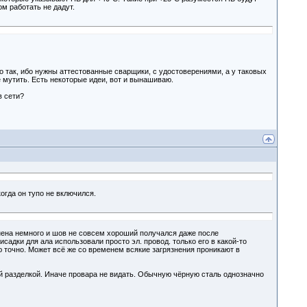
ом работать не дадут.
о так, ибо нужны аттестованные сварщики, с удостоверениями, а у таковых
е мутить. Есть некоторые идеи, вот и вынашиваю.
в сети?
когда он тупо не включился.
язнена немного и шов не совсем хороший получался даже после
адки для ала использовали просто эл. провод. только его в какой-то
 точно. Может всё же со временем всякие загрязнения проникают в
 разделкой. Иначе провара не видать. Обычную чёрную сталь однозначно