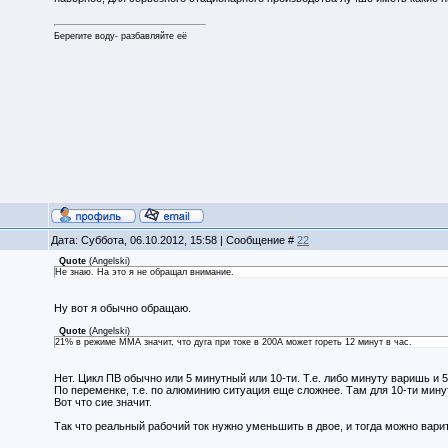
Берегите воду- разбавляйте её
Дата: Суббота, 06.10.2012, 15:58 | Сообщение #
22
Quote
(
Angelski
)
Не знаю. На это я не обращал внимание.
Ну вот я обычно обращаю.
Quote
(
Angelski
)
21% в режиме ММА значит, что дуга при токе в 200А может гореть 12 минут в час.
Нет. Цикл ПВ обычно или 5 минутный или 10-ти. Т.е. либо минуту варишь и 
По переменке, т.е. по алюминию ситуация еще сложнее. Там для 10-ти мину
Вот что сие значит.
Так что реальный рабочий ток нужно уменьшить в двое, и тогда можно вари