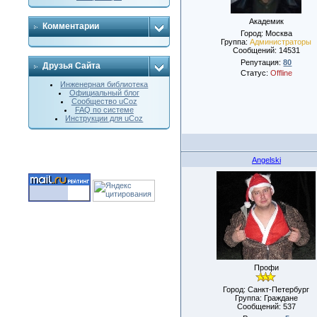
Академик
Комментарии
Город: Москва
Группа:
Администраторы
Сообщений:
14531
Репутация:
80
Друзья Сайта
Статус:
Offline
Инженерная библиотека
Официальный блог
Сообщество uCoz
FAQ по системе
Инструкции для uCoz
Angelski
Профи
Город: Санкт-Петербург
Группа: Граждане
Сообщений:
537