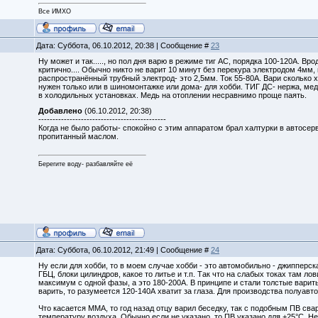
Все ИМХО
Дата: Суббота, 06.10.2012, 20:38 | Сообщение #
23
Ну может и так....., но пол дня варю в режиме тиг АС, порядка 100-120А. Вр
критично.... Обычно никто не варит 10 минут без перекура электродом 4мм
распространённый трубный электрод- это 2,5мм. Ток 55-80А. Вари сколько 
нужен только или в шиномонтажке или дома- для хобби. ТИГ ДС- нержа, мед
в холодильных установках. Медь на отоплении несравнимо проще паять.
Добавлено
(06.10.2012, 20:38)
---------------------------------------------
Когда не было работы- спокойно с этим аппаратом брал халтурки в автосерв
пропитанный маслом.
Берегите воду- разбавляйте её
Дата: Суббота, 06.10.2012, 21:49 | Сообщение #
24
Ну если для хобби, то в моем случае хобби - это автомобильно - джипперс
ГБЦ, блоки цилиндров, какое то литье и т.п. Так что на слабых токах там л
максимум с одной фазы, а это 180-200А. В принципе и стали толстые варит
варить, то разумеется 120-140А хватит за глаза. Для производства полуавт
Что касается ММА, то год назад отцу варил беседку, так с подобным ПВ сва
температуру воздуха. Обычно если не указано, то ПВ указано для +25°С. Н