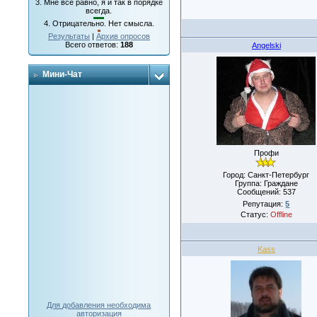
3.
Мне все равно, я и так в порядке
всегда.
4.
Отрицательно. Нет смысла.
Результаты
|
Архив опросов
Всего ответов:
188
Angelski
Мини-Чат
Профи
Город: Санкт-Петербург
Группа: Граждане
Сообщений:
537
Репутация:
5
Статус:
Offline
Kass
Для добавления необходима
авторизация