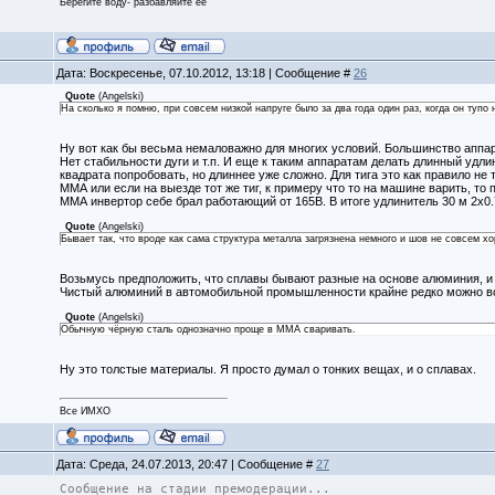
Берегите воду- разбавляйте её
Дата: Воскресенье, 07.10.2012, 13:18 | Сообщение #
26
Quote
(
Angelski
)
На сколько я помню, при совсем низкой напруге было за два года один раз, когда он тупо
Ну вот как бы весьма немаловажно для многих условий. Большинство аппар
Нет стабильности дуги и т.п. И еще к таким аппаратам делать длинный удли
квадрата попробовать, но длиннее уже сложно. Для тига это как правило не 
ММА или если на выезде тот же тиг, к примеру что то на машине варить, т
ММА инвертор себе брал работающий от 165В. В итоге удлинитель 30 м 2х0.7
Quote
(
Angelski
)
Бывает так, что вроде как сама структура металла загрязнена немного и шов не совсем 
Возьмусь предположить, что сплавы бывают разные на основе алюминия, и 
Чистый алюминий в автомобильной промышленности крайне редко можно вс
Quote
(
Angelski
)
Обычную чёрную сталь однозначно проще в ММА сваривать.
Ну это толстые материалы. Я просто думал о тонких вещах, и о сплавах.
Все ИМХО
Дата: Среда, 24.07.2013, 20:47 | Сообщение #
27
Сообщение на стадии премодерации...