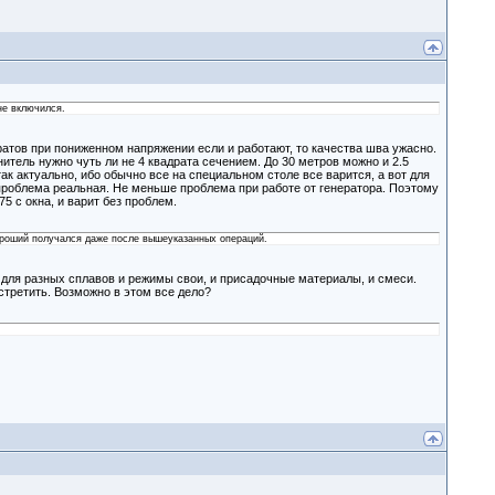
 не включился.
атов при пониженном напряжении если и работают, то качества шва ужасно.
нитель нужно чуть ли не 4 квадрата сечением. До 30 метров можно и 2.5
так актуально, ибо обычно все на специальном столе все варится, а вот для
о проблема реальная. Не меньше проблема при работе от генератора. Поэтому
5 с окна, и варит без проблем.
хороший получался даже после вышеуказанных операций.
для разных сплавов и режимы свои, и присадочные материалы, и смеси.
третить. Возможно в этом все дело?