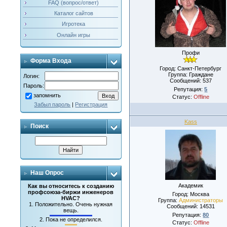
FAQ (вопрос/ответ)
Каталог сайтов
Игротека
Онлайн игры
Профи
Форма Входа
Город: Санкт-Петербург
Группа: Граждане
Логин:
Сообщений:
537
Пароль:
Репутация:
5
запомнить
Статус:
Offline
Забыл пароль
|
Регистрация
Kass
Поиск
Наш Опрос
Академик
Как вы относитесь к созданию
профсоюза-биржи инженеров
Город: Москва
HVAC?
Группа:
Администраторы
1.
Положительно. Очень нужная
Сообщений:
14531
вещь.
Репутация:
80
2.
Пока не определился.
Статус:
Offline