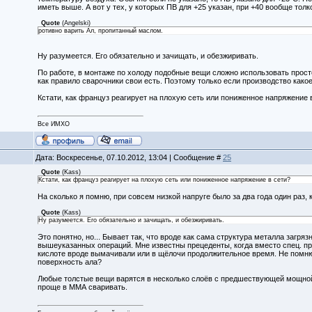
иметь выше. А вот у тех, у которых ПВ для +25 указан, при +40 вообще толк
Quote
(
Angelski
)
ротивно варить Ал, пропитанный маслом.
Ну разумеется. Его обязательно и зачищать, и обезжиривать.
По работе, в монтаже по холоду подобные вещи сложно использовать прост
как правило сварочники свои есть. Поэтому только если производство како
Кстати, как француз реагирует на плохую сеть или пониженное напряжение 
Все ИМХО
Дата: Воскресенье, 07.10.2012, 13:04 | Сообщение #
25
Quote
(
Kass
)
Кстати, как француз реагирует на плохую сеть или пониженное напряжение в сети?
На сколько я помню, при совсем низкой напруге было за два года один раз, 
Quote
(
Kass
)
Ну разумеется. Его обязательно и зачищать, и обезжиривать.
Это понятно, но... Бывает так, что вроде как сама структура металла загр
вышеуказанных операций. Мне известны прецеденты, когда вместо спец. прис
кислоте вроде вымачивали или в щёлочи продолжительное время. Не помню
поверхность ала?
Любые толстые вещи варятся в несколько слоёв с предшествующей мощной
проще в ММА сваривать.