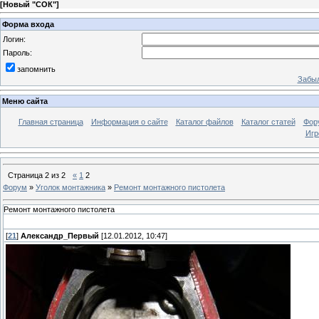
[
Новый "СОК"
]
Форма входа
Логин:
Пароль:
запомнить
Забыл
Меню сайта
Главная страница
Информация о сайте
Каталог файлов
Каталог статей
Фор
Игр
Страница
2
из
2
«
1
2
Форум
»
Уголок монтажника
»
Ремонт монтажного пистолета
Ремонт монтажного пистолета
[
21
]
Александр_Первый
[12.01.2012, 10:47]