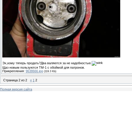
Эх,кому тяперь продать?Два валяются за не надобностью
Щаз новым пользуются ТМ-1 с обоймой для патронов.
Прикрепления:
9638666.jpg
(119.3 Kb)
Страница
2
из
2
«
1
2
Полная версия сайта