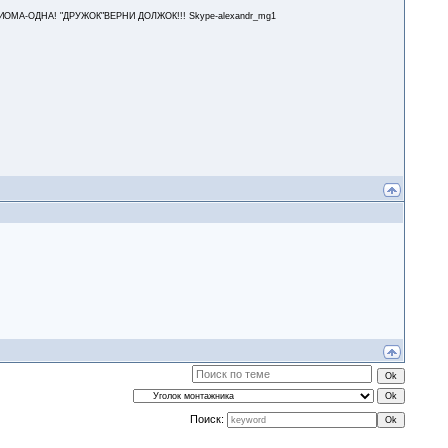
А-ОДНА! "ДРУЖОК"ВЕРНИ ДОЛЖОК!!! Skype-alexandr_mg1
Поиск: