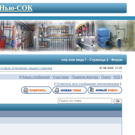
- Нью-СОК
ппр или медь? - Страница 2 - Форум
чтовое отделение нашего городка
07.08.2026, 17:25
[
Новые сообщения
·
Участники
·
Правила форума
·
Поиск
·
RSS
]
[
Отметить все сообщения прочитанными
]