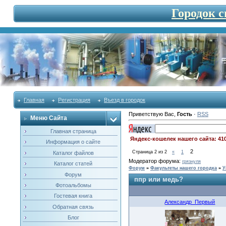
Городок 
Главная
Регистрация
Въезд в городок
Приветствую Вас
,
Гость
·
RSS
Меню Сайта
Главная страница
Яндекс-кошелек нашего сайта: 41
Информация о сайте
2
Страница
2
из
2
«
1
Каталог файлов
Модератор форума:
грязнуля
Каталог статей
Форум
»
Факультеты нашего городка
»
У
Форум
ппр или медь?
Фотоальбомы
Гостевая книга
Александр_Первый
Обратная связь
Блог