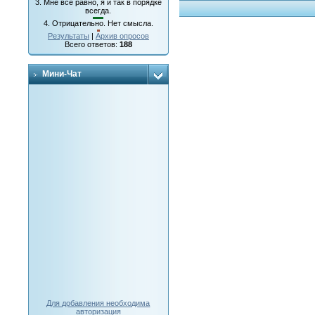
3.
Мне все равно, я и так в порядке
всегда.
4.
Отрицательно. Нет смысла.
Результаты
|
Архив опросов
Всего ответов:
188
Мини-Чат
Для добавления необходима
авторизация