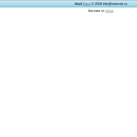
Slepil
Kass
© 2026
info@newcok.ru
Хостинг от
uCoz