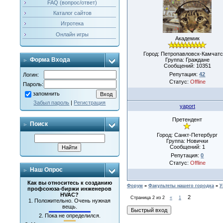
FAQ (вопрос/ответ)
Каталог сайтов
Игротека
Онлайн игры
Академик
Город: Петропавловск-Камчатс
Форма Входа
Группа: Граждане
Сообщений:
10351
Репутация:
42
Логин:
Статус:
Offline
Пароль:
запомнить
Забыл пароль
|
Регистрация
yaport
Претендент
Поиск
Город: Санкт-Петербург
Группа: Новички
Сообщений:
1
Репутация:
0
Статус:
Offline
Наш Опрос
Как вы относитесь к созданию
Форум
»
Факультеты нашего городка
»
У
профсоюза-биржи инженеров
HVAC?
2
Страница
2
из
2
«
1
1.
Положительно. Очень нужная
вещь.
2.
Пока не определился.