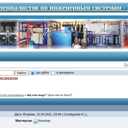
специалистов по инженерным системам 
По
на сайте
в интернете
00138435330
голок монтажника
»
ппр или медь?
(быть или не быть?)
Дата: Вторник, 12.04.2011, 03:46 | Сообщение #
21
Мастерсан
,