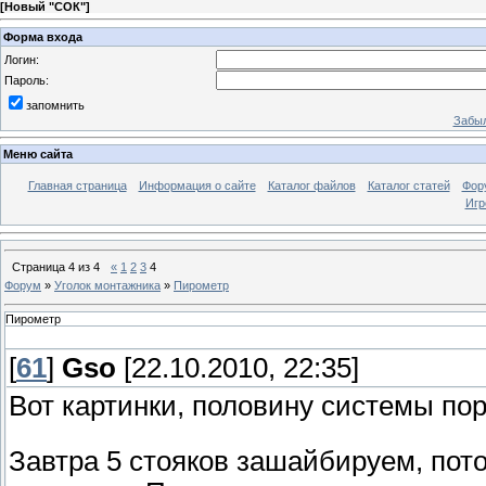
[
Новый "СОК"
]
Форма входа
Логин:
Пароль:
запомнить
Забыл
Меню сайта
Главная страница
Информация о сайте
Каталог файлов
Каталог статей
Фор
Игр
Страница
4
из
4
«
1
2
3
4
Форум
»
Уголок монтажника
»
Пирометр
Пирометр
[
61
]
Gso
[22.10.2010, 22:35]
Вот картинки, половину системы по
Завтра 5 стояков зашайбируем, пот