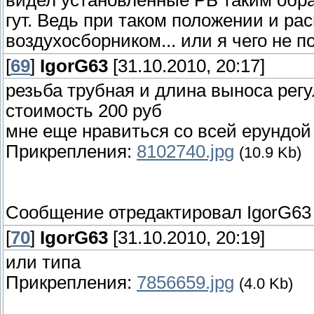
видел установленные РБ таким образ
гут. Ведь при таком положении и ра
воздухосборником... или я чего не 
[
69
]
IgorG63
[31.10.2010, 20:17]
резьба трубная и длина выноса рег
стоимость 200 руб
мне еще нравиться со всей ерундо
Прикрепления:
8102740.jpg
(10.9 Kb)
Сообщение отредактировал
IgorG63
[
70
]
IgorG63
[31.10.2010, 20:19]
или типа
Прикрепления:
7856659.jpg
(4.0 Kb)