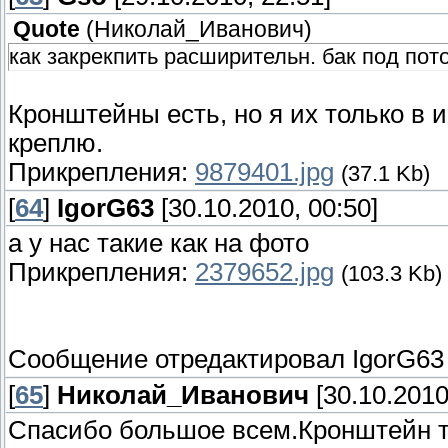
Quote
(
Николай_Иванович
)
как закрекпить расширительн. бак под п
Кронштейны есть, но я их только в 
креплю.
Прикрепления:
9879401.jpg
(37.1 Kb)
[
64
]
IgorG63
[30.10.2010, 00:50]
а у нас такие как на фото
Прикрепления:
2379652.jpg
(103.3 Kb)
Сообщение отредактировал
IgorG63
[
65
]
Николай_Иванович
[30.10.2010
Спасибо большое всем.Кронштейн та