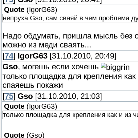
Quote
(
IgorG63
)
непруха Gso, сам сваяй в чем проблема д
Надо обдумать, пришла мысль без с
можно из меди сваять...
[
74
]
IgorG63
[31.10.2010, 20:49]
Gso
, могешь если хочешь
только площадка для крепления как 
спаяешь покажи
[
75
]
Gso
[31.10.2010, 21:03]
Quote
(
IgorG63
)
только площадка для крепления как и из ч
Quote
(
Gso
)