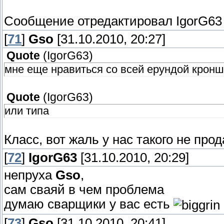
Сообщение отредактировал
IgorG63
[
71
]
Gso
[31.10.2010, 20:27]
Quote
(
IgorG63
)
мне еще нравиться со всей ерундой крон
Quote
(
IgorG63
)
или типа
Класс, вот жаль у нас такого не прод
[
72
]
IgorG63
[31.10.2010, 20:29]
непруха
Gso
,
сам сваяй в чем проблема
думаю сварщики у вас есть
[
73
]
Gso
[31.10.2010, 20:41]