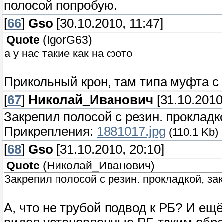
полосой попробую.
[
66
]
Gso
[30.10.2010, 11:47]
Quote
(
IgorG63
)
а у нас такие как на фото
Прикольный крон, там типа муфта с
[
67
]
Николай_Иванович
[31.10.2010
Закрепил полосой с резин. прокладк
Прикрепления:
1881017.jpg
(110.1 Kb)
[
68
]
Gso
[31.10.2010, 20:10]
Quote
(
Николай_Иванович
)
Закрепил полосой с резин. прокладкой, за
А, что не трубой подвод к РБ? И ещё