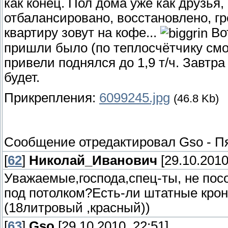
как конец. Пол дома уже как друзья
отбалансировано, восстановлено, гре
квартиру зовут на кофе...
Вот
пришли было (по теплосчётчику смот
привели поднялся до 1,9 т/ч. Завтр
будет.
Прикрепления:
6099245.jpg
(46.8 Kb)
Сообщение отредактировал
Gso
-
Пя
[
62
]
Николай_Иванович
[29.10.2010
Уважаемые,господа,спец-ты, не посо
под потолком?Есть-ли штатные кро
(18литровый ,красный))
[
63
]
Gso
[29.10.2010, 22:51]