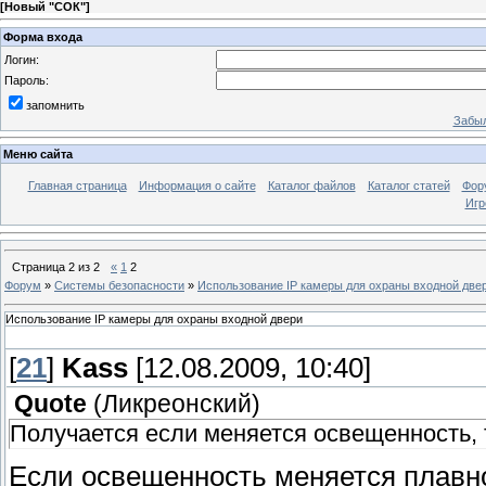
[
Новый "СОК"
]
Форма входа
Логин:
Пароль:
запомнить
Забыл
Меню сайта
Главная страница
Информация о сайте
Каталог файлов
Каталог статей
Фор
Игр
Страница
2
из
2
«
1
2
Форум
»
Системы безопасности
»
Использование IP камеры для охраны входной две
Использование IP камеры для охраны входной двери
[
21
]
Kass
[12.08.2009, 10:40]
Quote
(
Ликреонский
)
Получается если меняется освещенность, 
Если освещенность меняется плавно