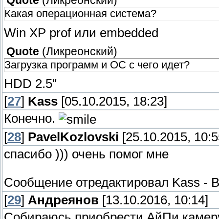
Quote
(
Ликреонский
)
Какая операционная система?
Win XP prof или embedded
Quote
(
Ликреонский
)
Загрузка программ и ОС с чего идет?
HDD 2.5"
[
27
]
Kass
[05.10.2015, 18:23]
Конечно.
[
28
]
PavelKozlovski
[25.10.2015, 10:5
спасибо ))) очень помог мне
Сообщение отредактировал
Kass
-
В
[
29
]
Андреянов
[13.10.2016, 10:14]
Собираюсь приобрести АйПи камеру 