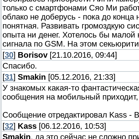
только с смартфонами Сяо Ми работа
облако не доберусь - пока до конца 
понятная. Развивать громоздкую си
опыта ни денег. Хотелось бы малой 
сигнала по GSM. На этом секьюрити
[
30
]
Borisov
[21.10.2016, 09:44]
Спасибо.
[
31
]
Smakin
[05.12.2016, 21:33]
У знакомых какая-то фантастическая
сообщения на мобильный приходит, к
Сообщение отредактировал
Kass
-
В
[
32
]
Kass
[06.12.2016, 10:53]
Smakin
, да это сейчас не сложно п