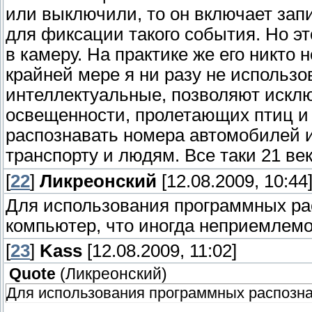
или выключили, то он включает запи
для фиксации такого события. Но эт
в камеру. На практике же его никто 
крайней мере я ни разу не использ
интеллектуальные, позволяют исклю
освещенности, пролетающих птиц и 
распознавать номера автомобилей и
транспорту и людям. Все таки 21 ве
[
22
]
Ликреонский
[12.08.2009, 10:44
Для использования программных ра
компьютер, что иногда неприемлемо
[
23
]
Kass
[12.08.2009, 11:02]
Quote
(
Ликреонский
)
Для использования программных распозн