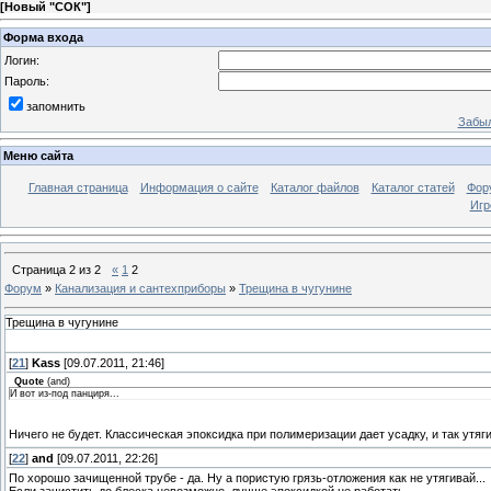
[
Новый "СОК"
]
Форма входа
Логин:
Пароль:
запомнить
Забыл
Меню сайта
Главная страница
Информация о сайте
Каталог файлов
Каталог статей
Фор
Игр
Страница
2
из
2
«
1
2
Форум
»
Канализация и сантехприборы
»
Трещина в чугунине
Трещина в чугунине
[
21
]
Kass
[09.07.2011, 21:46]
Quote
(
and
)
И вот из-под панциря...
Ничего не будет. Классическая эпоксидка при полимеризации дает усадку, и так утяги
[
22
]
and
[09.07.2011, 22:26]
По хорошо зачищенной трубе - да. Ну а пористую грязь-отложения как не утягивай...