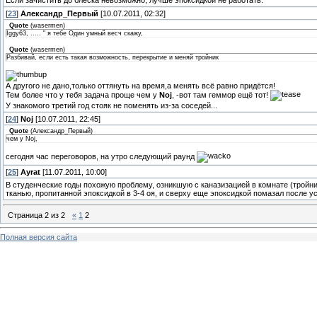
Если зачистить до блеска невозможно, лучше эпоксидкой не работать.
[
23
]
Александр_Первый
[10.07.2011, 02:32]
Quote
(
wasermen
)
Iggy63, ..... " я тебе Один умный весч скажу,
Quote
(
wasermen
)
Разбивай, если есть такая возможность, перекрытие и меняй тройник
А другого не дано,только оттянуть на время,а менять всё равно придётся!
Тем более что у тебя задача проще чем у
Noj
, -вот там геммор ещё тот!
У знакомого третий год стояк не поменять из-за соседей...
[
24
]
Noj
[10.07.2011, 22:45]
Quote
(
Александр_Первый
)
чем у Noj,
сегодня час переговоров, на утро следующий раунд
[
25
]
Ayrat
[11.07.2011, 10:00]
В студенческие годы похожую проблему, озникшую с каназизацией в комнате (тройник
тканью, пропитанной эпоксидкой в 3-4 оя, и сверху еще эпоксидкой помазал после у
Страница
2
из
2
«
1
2
Полная версия сайта