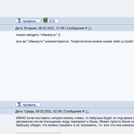
Дата: Вторник, 08.02.2011, 17:49 | Сообщение #
30
пошел вводить "обмануть" ))
все же "обмануть" малоинтересно. Теоретически можно каким либо устройст
Дата: Среда, 09.02.2011, 02:39 | Сообщение #
31
ИМХО если поставить хитрую кнопку слива, то бабушка будет из под крана 
автоматом после посещения, воду перекроет к бачку. Может просто бачок н
бабушку убедит, что можно смывать и не экономить, т.к. все что она наэкон