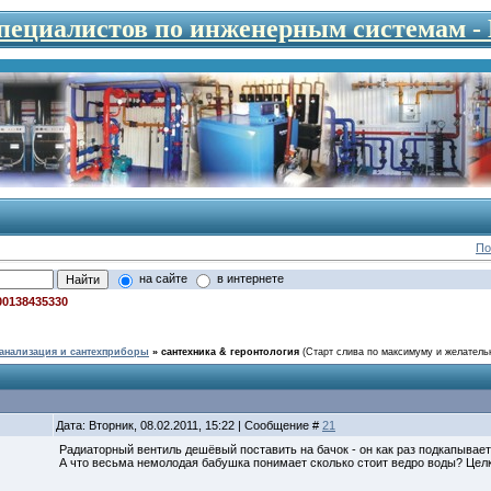
специалистов по инженерным системам 
По
на сайте
в интернете
00138435330
анализация и сантехприборы
»
сантехника & геронтология
(Старт слива по максимуму и желатель
Дата: Вторник, 08.02.2011, 15:22 | Сообщение #
21
Радиаторный вентиль дешёвый поставить на бачок - он как раз подкапывает
А что весьма немолодая бабушка понимает сколько стоит ведро воды? Целко