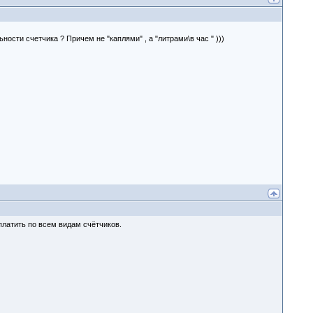
ости счетчика ? Причем не "каплями" , а "литрами\в час " )))
платить по всем видам счётчиков.