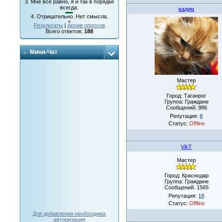
3.
Мне все равно, я и так в порядке
всегда.
вадим
4.
Отрицательно. Нет смысла.
Результаты
|
Архив опросов
Всего ответов:
188
Мини-Чат
Мастер
Город: Таганрог
Группа: Граждане
Сообщений:
986
Репутация:
8
Статус:
Offline
VikT
Мастер
Город: Краснодар
Группа: Граждане
Сообщений:
1565
Репутация:
18
Статус:
Offline
Для добавления необходима
авторизация