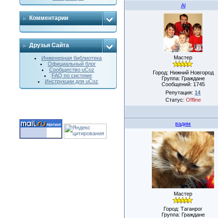
Al
Комментарии
Друзья Сайта
Мастер
Инженерная библиотека
Официальный блог
Сообщество uCoz
Город: Нижний Новгород
FAQ по системе
Группа: Граждане
Инструкции для uCoz
Сообщений:
1745
Репутация:
14
Статус:
Offline
вадим
Мастер
Город: Таганрог
Группа: Граждане