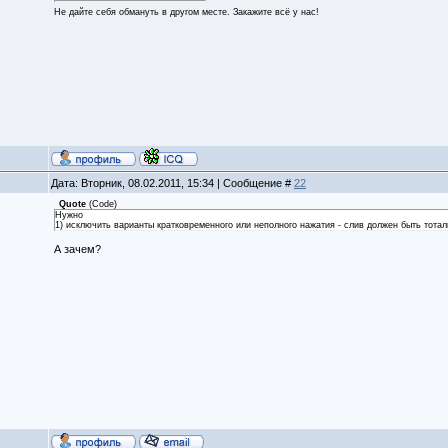
Не дайте себя обмануть в другом месте. Закажите всё у нас!
Дата: Вторник, 08.02.2011, 15:34 | Сообщение #
22
Quote
(
Code
)
Нужно
1) исключить варианты кратковременного или неполного нажатия - слив должен быть тота
А зачем?