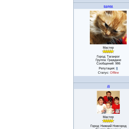
вадим
Мастер
Город: Таганрог
Группа: Граждане
Сообщений:
986
Репутация:
8
Статус:
Offline
Al
Мастер
Город: Нижний Новгород