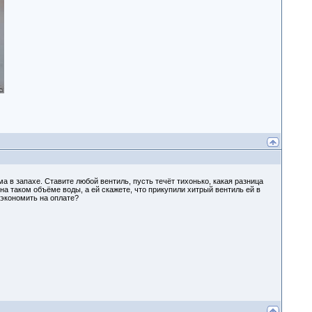
 в запахе. Ставите любой вентиль, пусть течёт тихонько, какая разница
 на таком объёме воды, а ей скажете, что прикупили хитрый вентиль ей в
 экономить на оплате?