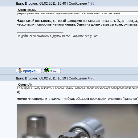
Дата: Вторник, 08.02.2011, 15:40 | Сообщение #
25
Quote
(
вадим
)
радиаторный вентиль меняет производительность в зависимости от давления
Надо такой поставить, который заведомо не запирает и капать будет всегд
нескольких поворотов начали капать. Ушли из дома- закрыли кран, он капае
Не дайте себя обмануть в другом месте. Закажите всё у нас!
Дата: Вторник, 08.02.2011, 16:19 | Сообщение #
26
Quote
(
Al
)
Если проще- могу выслать шаровые краны, которые после нескольких поворотов начали ка
)))
можно ли определить каким - нибудь образом производительность "капанья" 