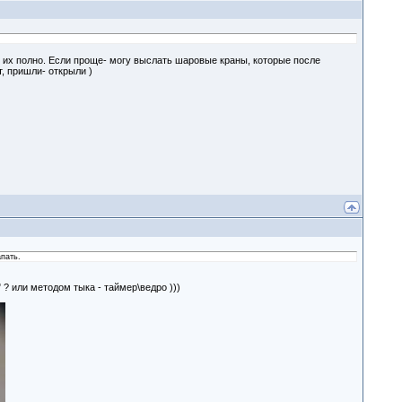
а, их полно. Если проще- могу выслать шаровые краны, которые после
т, пришли- открыли )
пать.
? или методом тыка - таймер\ведро )))