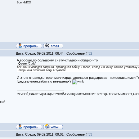
Все ИМХО
Дата: Среда, 09.02.2011, 08:44 | Сообщение #
32
А,вообще,по большому счёту-стыдно и обидно что
Quote
(
Code
)
весьма немолодая бабушка, прошедшая войну и голод, холод и в конце концов установку 
Теперь она экономит воду в туалете.
И это в стране,которая миллиарды долларов раздаривает присосавшимся "
Где,хвалёная,забота о ветеранах?
СКУПОЙ,ПЛАТИТ-ДВАЖДЫ!ТУПОЙ-ТРИЖДЫ!ЛОХ-ПЛАТИТ ВСЕГДА!ТЕОРЕМ-МНОГО,АКСИОМ
кий
Дата: Среда, 09.02.2011, 09:01 | Сообщение #
33