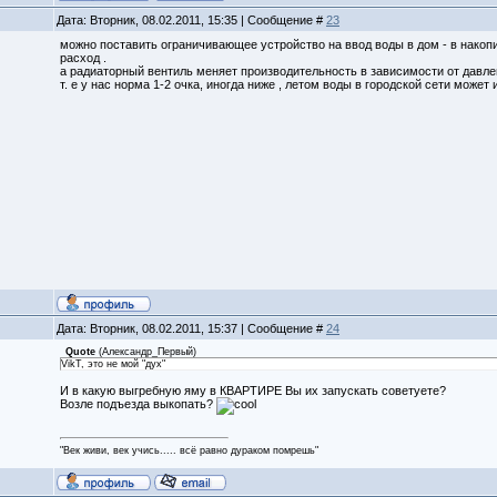
Дата: Вторник, 08.02.2011, 15:35 | Сообщение #
23
можно поставить ограничивающее устройство на ввод воды в дом - в накопи
расход .
а радиаторный вентиль меняет производительность в зависимости от давле
т. е у нас норма 1-2 очка, иногда ниже , летом воды в городской сети может 
Дата: Вторник, 08.02.2011, 15:37 | Сообщение #
24
Quote
(
Александр_Первый
)
VikT, это не мой "дух"
И в какую выгребную яму в КВАРТИРЕ Вы их запускать советуете?
Возле подъезда выкопать?
"Век живи, век учись..... всё равно дураком помрешь"