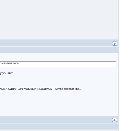
счетчиков воды.
друзьям"
А-ОДНА! "ДРУЖОК"ВЕРНИ ДОЛЖОК!!! Skype-alexandr_mg1