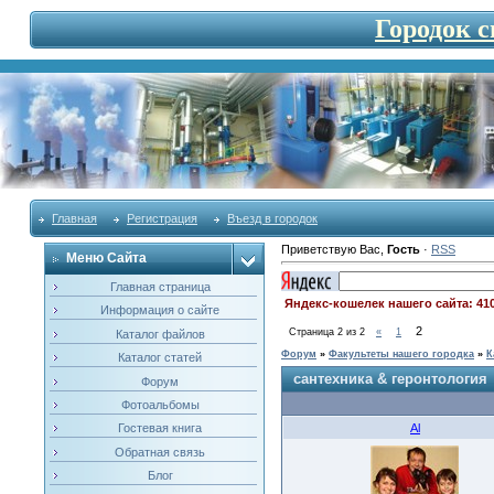
Городок 
Главная
Регистрация
Въезд в городок
Приветствую Вас
,
Гость
·
RSS
Меню Сайта
Главная страница
Яндекс-кошелек нашего сайта: 41
Информация о сайте
2
Страница
2
из
2
«
1
Каталог файлов
Форум
»
Факультеты нашего городка
»
К
Каталог статей
сантехника & геронтология
Форум
Фотоальбомы
Al
Гостевая книга
Обратная связь
Блог