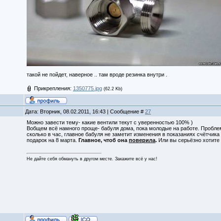
такой не пойдет, наверное .. там вроде резинка внутри .
Прикрепления:
1350775.jpg
(62.2 Kb)
Дата: Вторник, 08.02.2011, 16:43 | Сообщение #
27
Можно завести тему- какие вентили текут с уверенностью 100% )
Вобщем всё намного проще- бабуля дома, пока молодые на работе. Проблема
сколько в час, главное бабуля не заметит изменения в показаниях счётчика
подарок на 8 марта.
Главное, чтоб она
поверила
.
Или вы серьёзно хотите
Не дайте себя обмануть в другом месте. Закажите всё у нас!