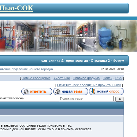
- Нью-СОК
сантехника & геронтология - Страница 2 - Форум
чтовое отделение нашего городка
07.08.2026, 20:48
[
Новые сообщения
·
Участники
·
Правила форума
·
Поиск
·
RSS
]
[
Отметить все сообщения прочитанными
]
но автоматически)
 в закрытом состоянии ведро примерно в час.
вый в день ей платить если, то она в прибыли останется.