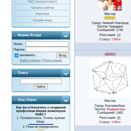
FAQ (вопрос/ответ)
Каталог сайтов
Мастер
Игротека
Онлайн игры
Город: Нижний Новгород
Группа: Граждане
Сообщений:
1745
Репутация:
14
Форма Входа
Статус:
Offline
Логин:
Пароль:
adstern
запомнить
Забыл пароль
|
Регистрация
Поиск
Наш Опрос
Мастер
Город: Екатеринбург
Как вы относитесь к созданию
Группа:
Модераторы
профсоюза-биржи инженеров
Сообщений:
1482
HVAC?
Репутация:
24
1.
Положительно. Очень нужная
вещь.
Статус:
Offline
2.
Пока не определился.