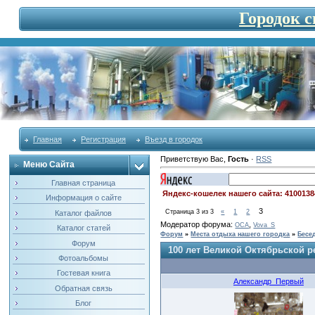
Городок 
Главная
Регистрация
Въезд в городок
Приветствую Вас
,
Гость
·
RSS
Меню Сайта
Главная страница
Яндекс-кошелек нашего сайта: 4100138
Информация о сайте
3
Страница
3
из
3
«
1
2
Каталог файлов
Модератор форума:
,
OCA
Vova_S
Каталог статей
Форум
»
Места отдыха нашего городка
»
Бесе
Форум
100 лет Великой Октябрьской 
Фотоальбомы
Гостевая книга
Александр_Первый
Обратная связь
Блог