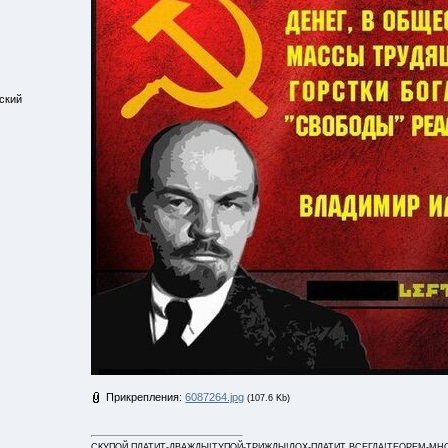
ский
Прикрепления:
6087264.jpg
(107.6 Kb)
СКУПОЙ,ПЛАТИТ-ДВАЖДЫ!ТУПОЙ-ТРИЖДЫ!ЛОХ-ПЛАТИТ ВСЕГДА!ТЕОРЕМ-МНОГО