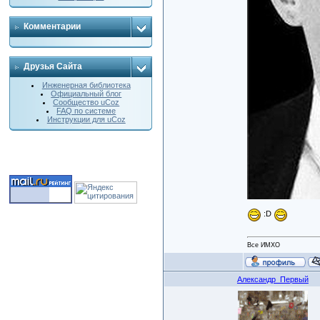
Комментарии
Друзья Сайта
Инженерная библиотека
Официальный блог
Сообщество uCoz
FAQ по системе
Инструкции для uCoz
:D
Все ИМХО
Александр_Первый