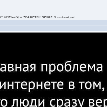
,АКСИОМА-ОДНА! "ДРУЖОК"ВЕРНИ ДОЛЖОК!!! Skype-alexandr_mg1