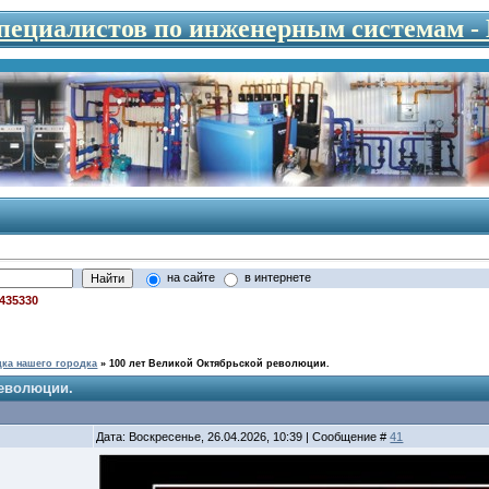
специалистов по инженерным системам 
на сайте
в интернете
435330
дка нашего городка
»
100 лет Великой Октябрьской революции.
революции.
Дата: Воскресенье, 26.04.2026, 10:39 | Сообщение #
41