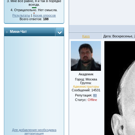
3.
Мне все равно, я и так в порядке
всегда.
4.
Отрицательно. Нет смысла.
Результаты
|
Архив опросов
Всего ответов:
188
Мини-Чат
Kass
Дата: Воскресенье, 
Академик
Город: Москва
Группа:
Администраторы
Сообщений:
14531
Репутация:
80
Статус:
Offline
Для добавления необходима
авторизация