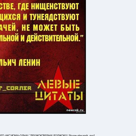
,АКСИОМА-ОДНА! "ДРУЖОК"ВЕРНИ ДОЛЖОК!!! Skype-alexandr_mg1