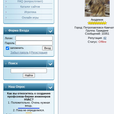
FAQ (вопрос/ответ)
Каталог сайтов
Игротека
Онлайн игры
Академик
Город: Петропавловск-Камчат
Форма Входа
Группа: Граждане
Сообщений:
10351
Репутация:
42
Логин:
Статус:
Offline
Пароль:
запомнить
Забыл пароль
|
Регистрация
Поиск
Наш Опрос
Как вы относитесь к созданию
профсоюза-биржи инженеров
HVAC?
1.
Положительно. Очень нужная
вещь.
2.
Пока не определился.