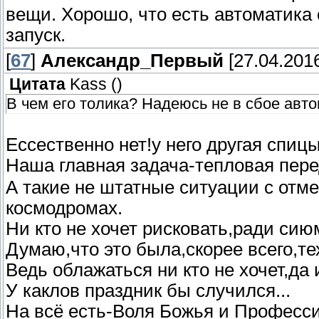
вещи. Хорошо, что есть автоматика
запуск.
[
67
]
Александр_Первый
[27.04.2016
Цитата
Kass
(
)
В чем его толика? Надеюсь не в сбое авто
Ессественно нет!у него другая спицы
Наша главная задача-тепловая перед
А такие не штатные ситуации с отм
космодромах.
Ни кто не хочет рисковать,ради си
Думаю,что это была,скорее всего,те
Ведь облажаться ни кто не хочет,да
У каклов праздник бы случился...
На всё есть-Воля Божья и Професс