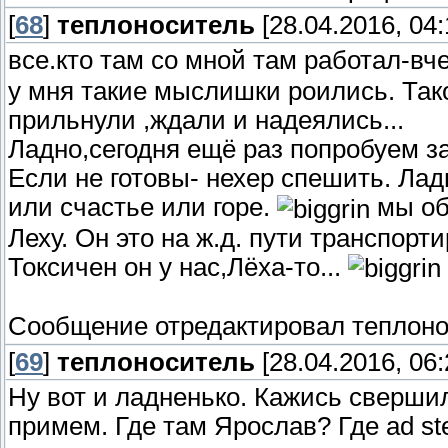
[
68
]
теплоноситель
[28.04.2016, 04:
все.кто там со мной там работал-вч
у мня такие мыслишки роились. Так
прильнули ,ждали и надеялись...
Ладно,сегодня ещё раз попробуем за
Если не готовы- нехер спешить. Лад
или счастье или горе.
мы об
Леху. Он это на ж.д. пути транспор
Токсичен он у нас,Лёха-то...
Сообщение отредактировал
теплон
[
69
]
теплоноситель
[28.04.2016, 06:
Ну вот и ладненько. Кажись свершил
примем. Где там Ярослав? Где ad st