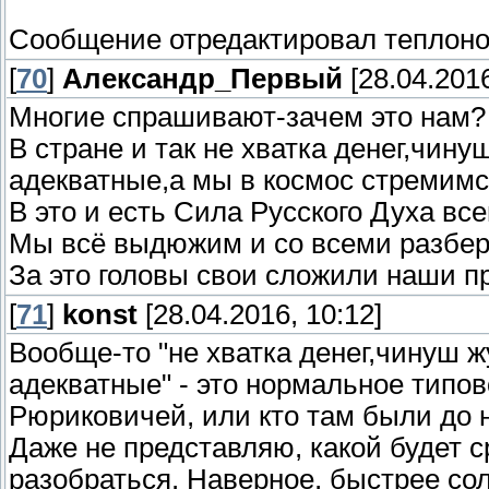
Сообщение отредактировал
теплон
[
70
]
Александр_Первый
[28.04.2016
Многие спрашивают-зачем это нам?
В стране и так не хватка денег,чин
адекватные,а мы в космос стремимс
В это и есть Сила Русского Духа все
Мы всё выдюжим и со всеми разберё
За это головы свои сложили наши пр
[
71
]
konst
[28.04.2016, 10:12]
Вообще-то "не хватка денег,чинуш 
адекватные" - это нормальное типов
Рюриковичей, или кто там были до 
Даже не представляю, какой будет с
разобраться. Наверное, быстрее сол