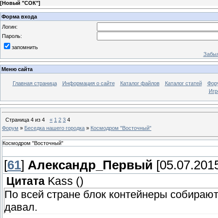
[
Новый "СОК"
]
Форма входа
Логин:
Пароль:
запомнить
Забыл
Меню сайта
Главная страница
Информация о сайте
Каталог файлов
Каталог статей
Фор
Игр
Страница
4
из
4
«
1
2
3
4
Форум
»
Беседка нашего городка
»
Космодром "Восточный"
Космодром "Восточный"
[
61
]
Александр_Первый
[05.07.2015
Цитата
Kass
(
)
По всей стране блок контейнеры собирают 
давал.