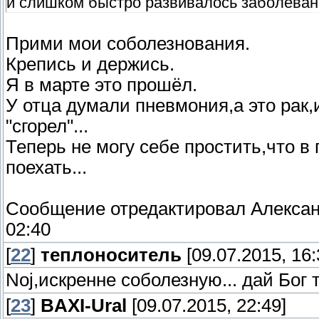
и слишком быстро развивалось заболевани
Прими мои соболезнования.
Крепись и держись.
Я в марте это прошёл.
У отца думали пневмония,а это рак
"сгорел"...
Теперь не могу себе простить,что в
поехать...
Сообщение отредактировал
Алекса
02:40
[
22
]
теплоноситель
[09.07.2015, 16:
Noj,искренне соболезную... дай Бог 
[
23
]
BAXI-Ural
[09.07.2015, 22:49]