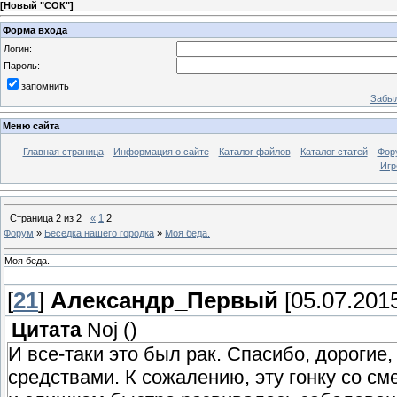
[
Новый "СОК"
]
Форма входа
Логин:
Пароль:
запомнить
Забыл
Меню сайта
Главная страница
Информация о сайте
Каталог файлов
Каталог статей
Фор
Игр
Страница
2
из
2
«
1
2
Форум
»
Беседка нашего городка
»
Моя беда.
Моя беда.
[
21
]
Александр_Первый
[05.07.2015
Цитата
Noj
(
)
И все-таки это был рак. Спасибо, дорогие
средствами. К сожалению, эту гонку со с