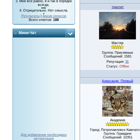
3.
Мне все равно, я и так в порядке
всегда.
транзит
4.
Отрицательно. Нет смысла.
Результаты
|
Архив опросов
Всего ответов:
188
Мини-Чат
Мастер
Группа: Присяжные
Сообщений:
1581
Репутация:
11
Статус:
Offline
Александр_Первый
Академик
Город: Петропавловск-Камчатс
Группа: Граждане
Для добавления необходима
Сообщений:
10351
авторизация