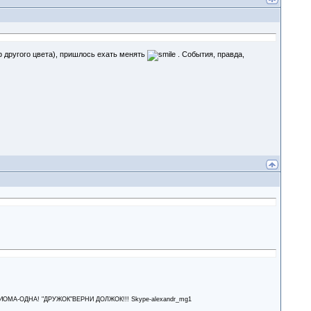
ф другого цвета), пришлось ехать менять
. События, правда,
А-ОДНА! "ДРУЖОК"ВЕРНИ ДОЛЖОК!!! Skype-alexandr_mg1