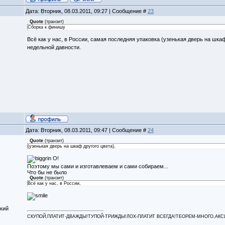
Дата: Вторник, 08.03.2011, 09:27 | Сообщение #
23
Quote
(
транзит
)
Сборка к финишу
Всё как у нас, в России, самая последняя упаковка (узенькая дверь на шка
недельной давности.
Дата: Вторник, 08.03.2011, 09:47 | Сообщение #
24
Quote
(
транзит
)
(узенькая дверь на шкаф другого цвета),
О!
Поэтому мы сами и изготавлеваем и сами собираем...
Что бы не было
Quote
(
транзит
)
Всё как у нас, в России,
кий
СКУПОЙ,ПЛАТИТ-ДВАЖДЫ!ТУПОЙ-ТРИЖДЫ!ЛОХ-ПЛАТИТ ВСЕГДА!ТЕОРЕМ-МНОГО,АКСИОМ