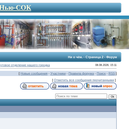
- Нью-СОК
Ни о чём. - Страница 2 - Форум
чтовое отделение нашего городка
08.08.2026, 15:11
[
Новые сообщения
·
Участники
·
Правила форума
·
Поиск
·
RSS
]
[
Отметить все сообщения прочитанными
]