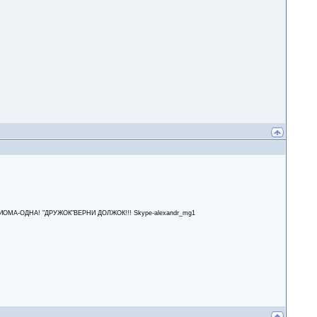
А-ОДНА! "ДРУЖОК"ВЕРНИ ДОЛЖОК!!! Skype-alexandr_mg1