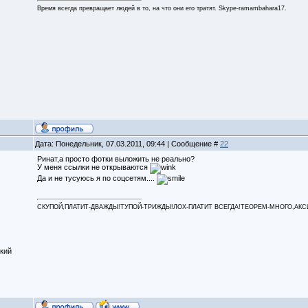
Время всегда превращает людей в то, на что они его тратят. Skype-ramambahara17.
Дата: Понедельник, 07.03.2011, 09:44 | Сообщение #
22
Ринат,а просто фотки выложить не реально?
У меня ссылки не открываются
Да и не тусуюсь я по соцсетям....
СКУПОЙ,ПЛАТИТ-ДВАЖДЫ!ТУПОЙ-ТРИЖДЫ!ЛОХ-ПЛАТИТ ВСЕГДА!ТЕОРЕМ-МНОГО,АКСИОМ
кий