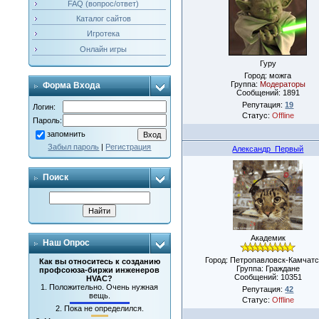
FAQ (вопрос/ответ)
Каталог сайтов
Игротека
Онлайн игры
Гуру
Город: можга
Группа:
Модераторы
Форма Входа
Сообщений:
1891
Репутация:
19
Логин:
Статус:
Offline
Пароль:
запомнить
Забыл пароль
|
Регистрация
Александр_Первый
Поиск
Академик
Наш Опрос
Город: Петропавловск-Камчатс
Как вы относитесь к созданию
Группа: Граждане
профсоюза-биржи инженеров
Сообщений:
10351
HVAC?
1.
Положительно. Очень нужная
Репутация:
42
вещь.
Статус:
Offline
2.
Пока не определился.