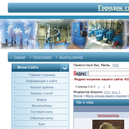
Городок 
Главная
Регистрация
Въезд в городок
Приветствую Вас
,
Гость
·
RSS
Меню Сайта
Главная страница
Яндекс-кошелек нашего сайта: 41
Информация о сайте
2
Страница
2
из
2
«
1
Каталог файлов
Модератор форума:
,
OCA
Vova_S
Каталог статей
Форум
»
Места отдыха нашего городка
»
Форум
Ни о чём.
Фотоальбомы
Гостевая книга
теплоноситель
Обратная связь
Блог