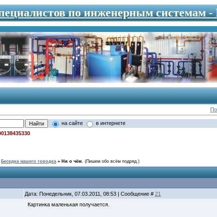
специалистов по инженерным системам 
По
на сайте
в интернете
00138435330
Беседка нашего городка
»
Ни о чём.
(Пишем обо всём подряд.)
Дата: Понедельник, 07.03.2011, 08:53 | Сообщение #
21
Картинка маленькая получается.