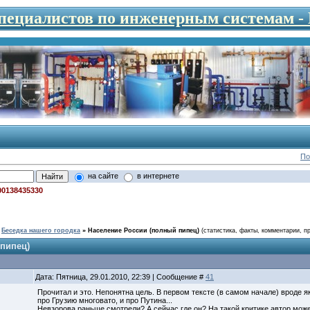
специалистов по инженерным системам 
По
на сайте
в интернете
00138435330
Беседка нашего городка
»
Население России (полный пипец)
(статистика, факты, комментарии, п
пипец)
Дата: Пятница, 29.01.2010, 22:39 | Сообщение #
41
Прочитал и это. Непонятна цель. В первом тексте (в самом начале) вроде я
про Грузию многовато, и про Путина...
Невзорова раньше смотрели? А сейчас где он? На такой критике автор может