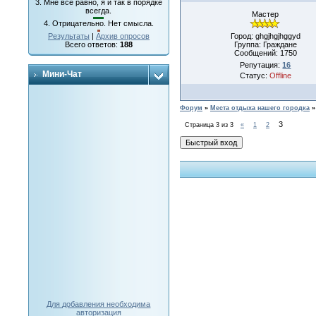
3.
Мне все равно, я и так в порядке
всегда.
Мастер
4.
Отрицательно. Нет смысла.
Город: ghgjhgjhggyd
Результаты
|
Архив опросов
Группа: Граждане
Всего ответов:
188
Сообщений:
1750
Репутация:
16
Мини-Чат
Статус:
Offline
Форум
»
Места отдыха нашего городка
»
3
Страница
3
из
3
«
1
2
Для добавления необходима
авторизация