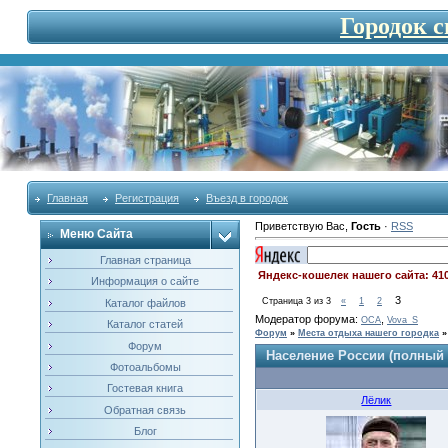
Городок 
Главная
Регистрация
Въезд в городок
Приветствую Вас
,
Гость
·
RSS
Меню Сайта
Главная страница
Яндекс-кошелек нашего сайта: 41
Информация о сайте
3
Страница
3
из
3
«
1
2
Каталог файлов
Модератор форума:
,
OCA
Vova_S
Каталог статей
Форум
»
Места отдыха нашего городка
»
Форум
Население России (полный 
Фотоальбомы
Гостевая книга
Лёлик
Обратная связь
Блог