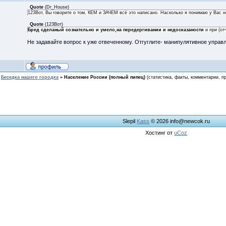
Quote
(
Dr_House
)
123Вот, Вы говорите о том, КЕМ и ЗАЧЕМ всё это написано. Насколько я понимаю у Вас 
Quote
(
123Вот
)
Бред сделаный сознательно и умело,на передергивании и недосказаности
и при (от
Не задавайте вопрос к уже отвеченному. Отгуглите- манипулятивное управл
Беседка нашего городка
»
Население России (полный пипец)
(статистика, факты, комментарии, п
Slepil
Kass
© 2026
info@newcok.ru
Хостинг от
uCoz