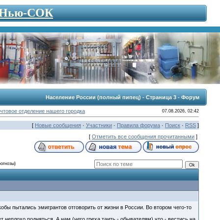
- Нью-СОК
Население России (полный пипец) - Страница 3 - Форум
чтовое отделение нашего городка
07.08.2026, 02:42
[
Новые сообщения
·
Участники
·
Правила форума
·
Поиск
·
RSS
]
[
Отметить все сообщения прочитанными
]
рогнозы)
кобы пытались эмигрантов отговорить от жизни в России. Во втором чего-то
 неплохо подняться. А нам (чего греха таить - обывателям) что - вестись на