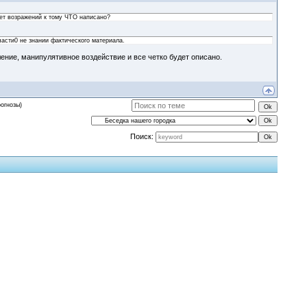
нет возражений к тому ЧТО написано?
части0 не знании фактического материала.
ение, манипулятивное воздействие и все четко будет описано.
рогнозы)
Поиск: