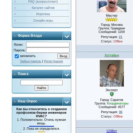
FAQ (вопрос/ответ)
Каталог сайтов
Игротека
Мастер
Онлайн игры
Город: Москва
Группа: Граждане
Сообщений:
1159
Форма Входа
Репутация:
21
Статус:
Offline
Логин:
Пароль:
Хоттабыч
запомнить
Забыл пароль
|
Регистрация
Поиск
Эксперт
Город: Саратов
Наш Опрос
Группа:
Координаторы
Сообщений:
4577
Как вы относитесь к созданию
Репутация:
36
профсоюза-биржи инженеров
HVAC?
Статус:
Offline
1.
Положительно. Очень нужная
вещь.
2.
Пока не определился.
123Вот