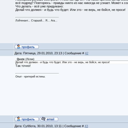
всё подряд? Повторюсь - правды никто из нас никогда не узнает. Может к со
Что делать - всё уже придумано:
Делай что должен - и будь что будет. Или это - не верь, не бойся, не проси!
Лэйтенант... Старшой... Я... Ага...
Дата: Пятница, 29.01.2010, 23:13 | Сообщение #
42
Quote
(
Лёлик
)
Делай что должен - и будь что будет. Или это - не верь, не бойся, не проси!
Так точно!
Опыт - критерий истины.
Дата: Суббота, 30.01.2010, 13:11 | Сообщение #
43