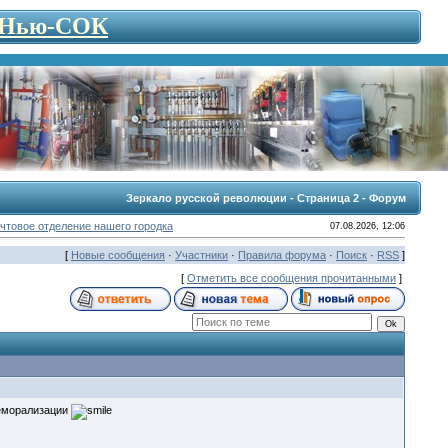
- Нью-СОК
Зеркало русской революции - Страница 2 - Форум
чтовое отделение нашего городка
07.08.2026, 12:06
[
Новые сообщения
·
Участники
·
Правила форума
·
Поиск
·
RSS
]
[
Отметить все сообщения прочитанными
]
реморализации