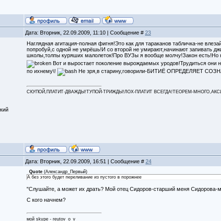
Дата: Вторник, 22.09.2009, 11:10 | Сообщение #
23
Наглядная агитация-полная фигня!Это как для тараканов табличка-не влеза
попробуй,с одной не умрёшь!И со второй не умирают,начинают запивать дж
школы,толпы куряших малолеток!Про ВУЗы я вообще молчу!Закон есть!Но к
Вот и выростает поколение вырождаемых уродов!Трудиться они не
по ихнему\!
Не зря,в старину,говорили-БИТИЁ ОПРЕДЕЛЯЕТ СОЗ
СКУПОЙ,ПЛАТИТ-ДВАЖДЫ!ТУПОЙ-ТРИЖДЫ!ЛОХ-ПЛАТИТ ВСЕГДА!ТЕОРЕМ-МНОГО,АКСИОМ
кий
Дата: Вторник, 22.09.2009, 16:51 | Сообщение #
24
Quote
(
Александр_Первый
)
А без этого будет переливание из пустого в порожнее
"Слушайте, а может их драть? Мой отец Сидоров-старший меня Сидорова-мл
С кого начнем?
мой skype - reutov_o_v