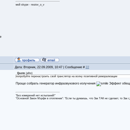
мой skype - reutov_o_v
е
Дата: Вторник, 22.09.2009, 10:47 | Сообщение #
22
Quote
(
allre
)
попробуйте перенастроить свой транслятор на волну позитивной реморализации
Проще собрать генератор инфразвукового излучения
Эффект обещ
"Без измерений нет испытаний!"
"Основной Закон Мэрфи в отоплении": "Если ты думаешь, что Зак ТАК не сделает, то Зак 