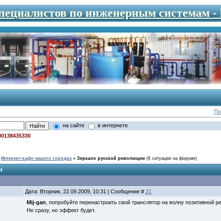
специалистов по инженерным системам 
По
на сайте
в интернете
00138435330
Интернет-кафе нашего городка
»
Зеркало русской революции
(К ситуации на форуме)
и
Дата: Вторник, 22.09.2009, 10:31 | Сообщение #
21
Mij-gan
, попробуйте перенастроить свой транслятор на волну позитивной 
Не сразу, но эффект будет.