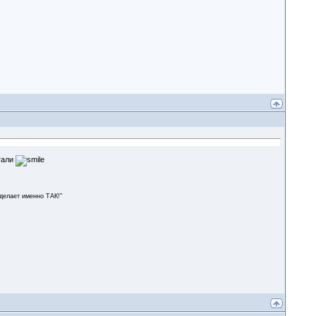
тали
сделает именно ТАК!"