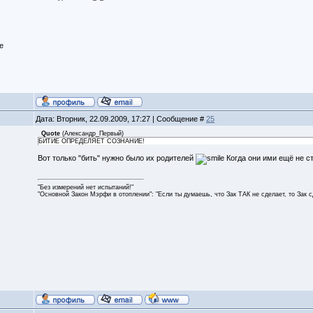
е
Дата: Вторник, 22.09.2009, 17:27 | Сообщение #
25
Quote
(
Александр_Первый
)
БИТИЁ ОПРЕДЕЛЯЕТ СОЗНАНИЁ!
Вот только "бить" нужно было их родителей
Когда они ими ещё не с
"Без измерений нет испытаний!"
"Основной Закон Мэрфи в отоплении": "Если ты думаешь, что Зак ТАК не сделает, то Зак 