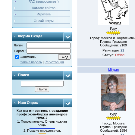
FAQ (вопрос/ответ)
Каталог сайтов
Игротека
Онлайн игры
Гуру
Форма Входа
Город: Москва и Подмосковь
Группа: Граждане
Сообщений:
2109
Логин:
Репутация:
21
Пароль:
Статус:
Offline
запомнить
Забыл пароль
|
Регистрация
Mij-gan
Поиск
Наш Опрос
Как вы относитесь к созданию
Гуру
профсоюза-биржи инженеров
HVAC?
1.
Положительно. Очень нужная
Город: Москва
вещь.
Группа: Граждане
Сообщений:
1854
2.
Пока не определился.