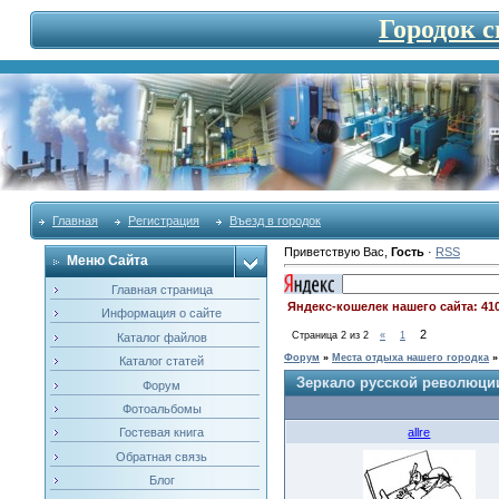
Городок 
Главная
Регистрация
Въезд в городок
Приветствую Вас
,
Гость
·
RSS
Меню Сайта
Главная страница
Яндекс-кошелек нашего сайта: 41
Информация о сайте
2
Страница
2
из
2
«
1
Каталог файлов
Форум
»
Места отдыха нашего городка
»
Каталог статей
Зеркало русской революци
Форум
Фотоальбомы
allre
Гостевая книга
Обратная связь
Блог