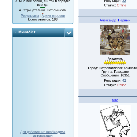
Репутация:
22
3.
Мне все равно, я и так в порядке
всегда.
Статус:
Offline
4.
Отрицательно. Нет смысла.
Результаты
|
Архив опросов
Всего ответов:
188
Александр_Первый
Мини-Чат
Академик
Город: Петропавловск-Камчатс
Группа: Граждане
Сообщений:
10351
Репутация:
42
Статус:
Offline
allre
Для добавления необходима
авторизация