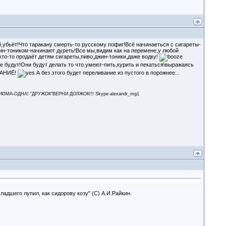
й,убьёт!Что таракану смерть-то русскому пофиг!Всё начинаеться с сигареты-
ин-тоником-начинают дуреть!Все мы,видим как на перемене,у любой
то-то продаёт детям сигареты,пиво,джин-тоники,даже водку!
 будут!Они будут делать то что умеют-пить,курить и пекаться\выражаясь
НАНИЁ!
А без этого будет переливание из пустого в порожнее...
А-ОДНА! "ДРУЖОК"ВЕРНИ ДОЛЖОК!!! Skype-alexandr_mg1
адшего лупил, как сидорову козу" (С) А.И.Райкин.