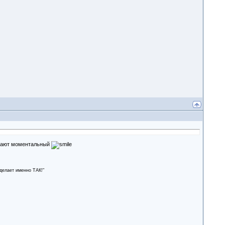
ают моментальный
сделает именно ТАК!"