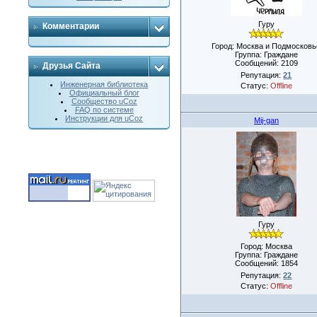
Гуру
Комментарии
Город: Москва и Подмосковь
Группа: Граждане
Сообщений:
2109
Друзья Сайта
Репутация:
21
Инженерная библиотека
Статус:
Offline
Официальный блог
Сообщество uCoz
FAQ по системе
Инструкции для uCoz
Mij-gan
Гуру
Город: Москва
Группа: Граждане
Сообщений:
1854
Репутация:
22
Статус:
Offline