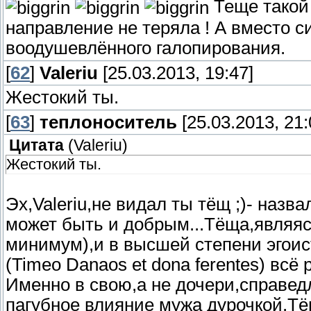
Теще такой 
направление не теряла ! А вместо 
воодушевлённого галопирования.
[
62
]
Valeriu
[25.03.2013, 19:47]
Жестокий ты.
[
63
]
теплоноситель
[25.03.2013, 21:
Цитата
(
Valeriu
)
Жестокий ты.
Эх,Valeriu,не видал ты тёщ ;)- наз
может быть и добрым...Тёща,являя
минимум),и в высшей степени эгоис
(Timeo Danaos et dona ferentes) всё
Именно в свою,а не дочери,справед
пагубное влияние мужа дурочкой.Тё