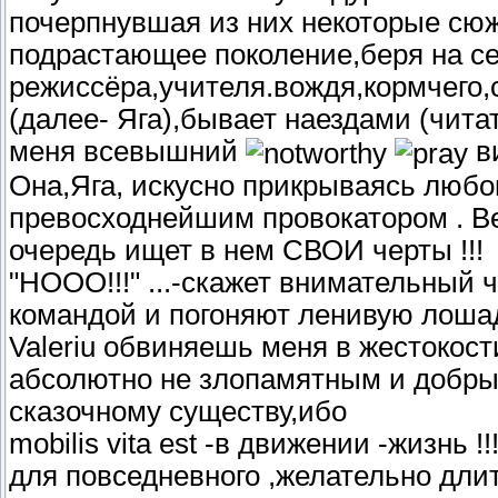
почерпнувшая из них некоторые сюж
подрастающее поколение,беря на се
режиссёра,учителя.вождя,кормчего,с
(далее- Яга),бывает наездами (чита
меня всевышний
ви
Она,Яга, искусно прикрываясь любо
превосходнейшим провокатором . Ве
очередь ищет в нем СВОИ черты !!!
"НООО!!!" ...-скажет внимательный 
командой и погоняют ленивую лошад
Valeriu обвиняешь меня в жестокост
абсолютно не злопамятным и добры
сказочному существу,ибо
mobilis vita est -в движении -жизнь 
для повседневного ,желательно дли