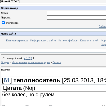
[
Новый "СОК"
]
Форма входа
Логин:
Пароль:
запомнить
Забыл
Меню сайта
Главная страница
Информация о сайте
Каталог файлов
Каталог статей
Фор
Игр
Страница
4
из
4
«
1
2
3
4
Форум
»
Интернет-кафе нашего городка
»
Велики
Велики
[
61
]
теплоноситель
[25.03.2013, 18:
Цитата
(
Noj
)
без колёс, но с рулём