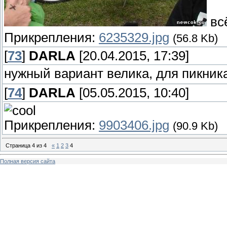
вс
Прикрепления:
6235329.jpg
(56.8 Kb)
[
73
]
DARLA
[20.04.2015, 17:39]
нужный вариант велика, для пикника
[
74
]
DARLA
[05.05.2015, 10:40]
Прикрепления:
9903406.jpg
(90.9 Kb)
Страница
4
из
4
«
1
2
3
4
Полная версия сайта