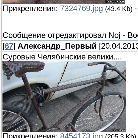
Прикрепления:
7324769.jpg
(43.4 Kb)
Сообщение отредактировал
Noj
-
Во
[
67
]
Александр_Первый
[20.04.2013
Суровые Челябинские велики....
Прикрепления:
8454173.jpg
(205.3 Kb)