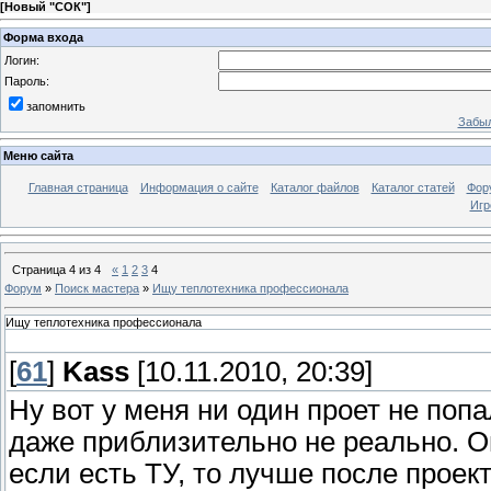
[
Новый "СОК"
]
Форма входа
Логин:
Пароль:
запомнить
Забыл
Меню сайта
Главная страница
Информация о сайте
Каталог файлов
Каталог статей
Фор
Игр
Страница
4
из
4
«
1
2
3
4
Форум
»
Поиск мастера
»
Ищу теплотехника профессионала
Ищу теплотехника профессионала
[
61
]
Kass
[10.11.2010, 20:39]
Ну вот у меня ни один проет не поп
даже приблизительно не реально. 
если есть ТУ, то лучше после проек