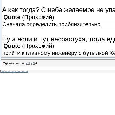
А как тогда? С неба желаемое не уп
Quote
(
Прохожий
)
Сначала определить приблизительно,
Ну а если и тут несрастуха, тогда 
Quote
(
Прохожий
)
прийти к главному инженеру с бутылкой Х
Страница
4
из
4
«
1
2
3
4
Полная версия сайта