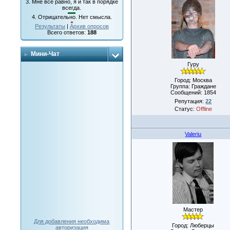
3.
Мне все равно, я и так в порядке
всегда.
4.
Отрицательно. Нет смысла.
Результаты
|
Архив опросов
Всего ответов:
188
Мини-Чат
Гуру
Город: Москва
Группа: Граждане
Сообщений:
1854
Репутация:
22
Статус:
Offline
Valeriu
Мастер
Для добавления необходима
Город: Люберцы
авторизация