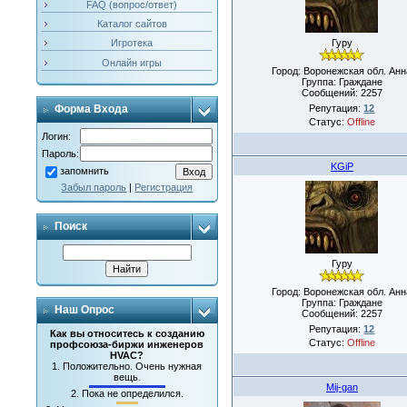
FAQ (вопрос/ответ)
Каталог сайтов
Гуру
Игротека
Онлайн игры
Город: Воронежская обл. Анн
Группа: Граждане
Сообщений:
2257
Репутация:
12
Форма Входа
Статус:
Offline
Логин:
Пароль:
KGiP
запомнить
Забыл пароль
|
Регистрация
Поиск
Гуру
Город: Воронежская обл. Анн
Группа: Граждане
Наш Опрос
Сообщений:
2257
Репутация:
12
Как вы относитесь к созданию
Статус:
Offline
профсоюза-биржи инженеров
HVAC?
1.
Положительно. Очень нужная
вещь.
Mij-gan
2.
Пока не определился.