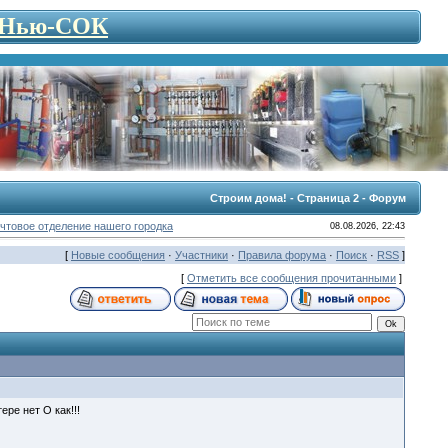
- Нью-СОК
Строим дома! - Страница 2 - Форум
чтовое отделение нашего городка
08.08.2026, 22:43
[
Новые сообщения
·
Участники
·
Правила форума
·
Поиск
·
RSS
]
[
Отметить все сообщения прочитанными
]
ере нет О как!!!