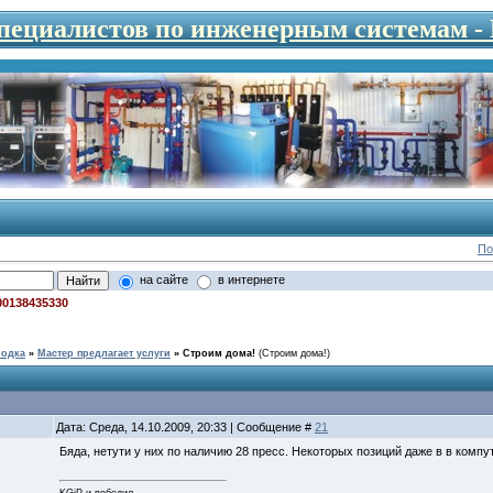
специалистов по инженерным системам 
По
на сайте
в интернете
00138435330
родка
»
Мастер предлагает услуги
»
Строим дома!
(Строим дома!)
Дата: Среда, 14.10.2009, 20:33 | Сообщение #
21
Бяда, нетути у них по наличию 28 пресс. Некоторых позиций даже в в компут
KGiP и победил.