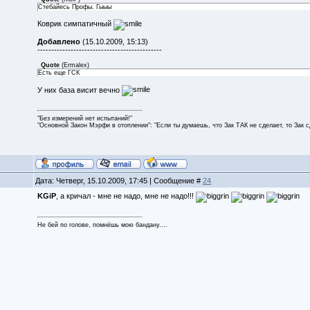
Стебайесь Профы. Гыыы
Коврик симпатичный
Добавлено
(15.10.2009, 15:13)
---------------------------------------------
Quote
(
Ermalex
)
Есть еще ГСК
У них база висит вечно
"Без измерений нет испытаний!"
"Основной Закон Мэрфи в отоплении": "Если ты думаешь, что Зак ТАК не сделает, то Зак 
Дата: Четверг, 15.10.2009, 17:45 | Сообщение #
24
KGiP
, а кричал - мне не надо, мне не надо!!!
Не бей по голове, помнёшь мою бандану....