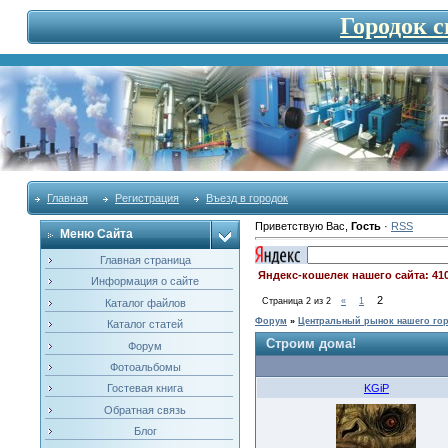
Городок 
Главная
Регистрация
Въезд в городок
Приветствую Вас
,
Гость
·
RSS
Меню Сайта
Главная страница
Яндекс-кошелек нашего сайта: 41
Информация о сайте
2
Страница
2
из
2
«
1
Каталог файлов
Форум
»
Центральный рынок нашего го
Каталог статей
Строим дома!
Форум
Фотоальбомы
KGiP
Гостевая книга
Обратная связь
Блог