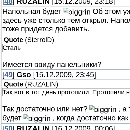
[
48
]
RUZALIN
[15.12.2009, 23:18]
Напольная будет
Об этом у
здесь уже столько тем открыл. Напо
тоже придется добавить.
Quote
(
SterroiD
)
Сталь
Имеется ввиду панельники?
[
49
]
Gso
[15.12.2009, 23:45]
Quote
(
RUZALIN
)
Так вот в тот день протопили. Протопили н
Так достаточно или нет?
, а
будет
, когда достаточно как
[
50
]
RUZALIN
[16.12.2009, 00:06]