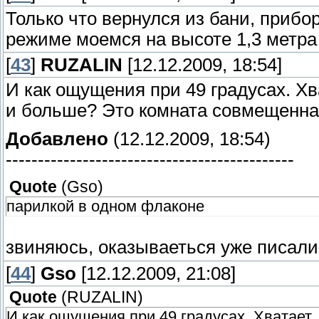
Только что вернулся из бани, прибор
режиме моемся на высоте 1,3 метра
[
43
]
RUZALIN
[12.12.2009, 18:54]
И как ощущения при 49 градусах. Хв
и больше? Это комната совмещенна
Добавлено
(12.12.2009, 18:54)
---------------------------------------------
Quote
(
Gso
)
парилкой в одном флаконе
звиняюсь, оказываеться уже писали
[
44
]
Gso
[12.12.2009, 21:08]
Quote
(
RUZALIN
)
И как ощущения при 49 градусах. Хватает