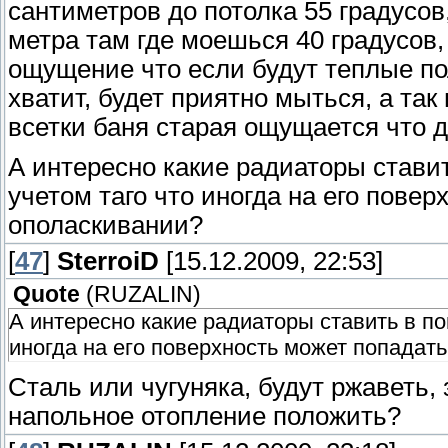
сантиметров до потолка 55 градусов
метра там где моешься 40 градусов
ощущение что если будут теплые пол
хватит, будет приятно мыться, а так
всетки баня старая ощущается что д
А интересно какие радиаторы стави
учетом таго что иногда на его пове
ополаскивании?
[
47
]
SterroiD
[15.12.2009, 22:53]
Quote
(
RUZALIN
)
А интересно какие радиаторы ставить в по
иногда на его поверхность может попадат
Сталь или чугуняка, будут ржаветь
напольное отопление положить?