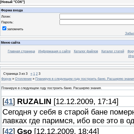
[
Новый "СОК"
]
Форма входа
Логин:
Пароль:
запомнить
Забыл
Меню сайта
Главная страница
Информация о сайте
Каталог файлов
Каталог статей
Фор
Игр
Страница
3
из
3
«
1
2
3
Форум
»
Отопление
»
Планирую в следующем году построить баню. Расширяю знания
Планирую в следующем году построить баню. Расширяю знания.
[
41
]
RUZALIN
[12.12.2009, 17:14]
Сегодня у себя в старой бане помер
лавках где паримся, ибо все это в о
[
42
]
Gso
[12.12.2009, 18:44]