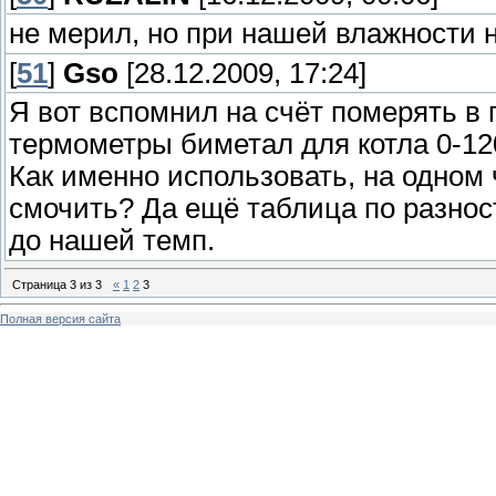
не мерил, но при нашей влажности 
[
51
]
Gso
[28.12.2009, 17:24]
Я вот вспомнил на счёт померять в 
термометры биметал для котла 0-12
Как именно использовать, на одном 
смочить? Да ещё таблица по разнос
до нашей темп.
Страница
3
из
3
«
1
2
3
Полная версия сайта