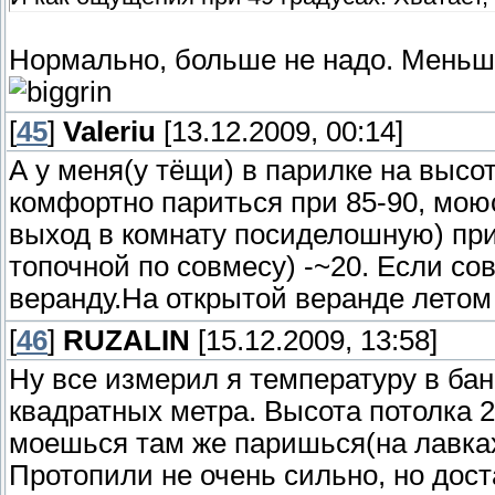
Нормально, больше не надо. Меньше 
[
45
]
Valeriu
[13.12.2009, 00:14]
А у меня(у тёщи) в парилке на высот
комфортно париться при 85-90, моюс
выход в комнату посиделошную) при
топочной по совмесу) -~20. Если с
веранду.На открытой веранде летом 
[
46
]
RUZALIN
[15.12.2009, 13:58]
Ну все измерил я температуру в бане
квадратных метра. Высота потолка 2
моешься там же паришься(на лавках)
Протопили не очень сильно, но доста