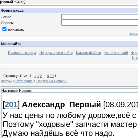
[
Новый "СОК"
]
Форма входа
Логин:
Пароль:
запомнить
Забыл
Меню сайта
Главная страница
Информация о сайте
Каталог файлов
Каталог статей
Фор
Игр
Страница
11
из
11
«
1
2
…
9
10
11
Форум
»
Отопление
»
Настенник Навьен..
Настенник Навьен..
[
201
]
Александр_Первый
[08.09.201
У нас цены по любому дороже,всё с 
Поэтому "ходовые" запчасти мастер 
Думаю найдёшь всё что надо.