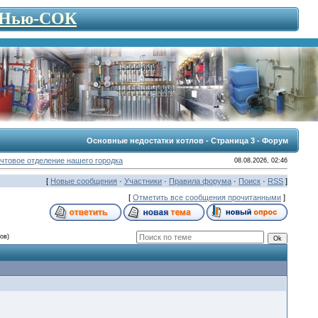
- Нью-СОК
Основные недостатки котлов - Страница 3 - Форум
чтовое отделение нашего городка
08.08.2026, 02:46
[
Новые сообщения
·
Участники
·
Правила форума
·
Поиск
·
RSS
]
[
Отметить все сообщения прочитанными
]
ов)