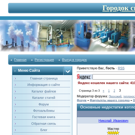
Городок 
Главная
Регистрация
Въезд в городок
Приветствую Вас
,
Гость
·
RSS
Меню Сайта
Главная страница
Яндекс-кошелек нашего сайта: 41
Информация о сайте
3
Страница
3
из
3
«
1
2
Каталог файлов
Модератор форума:
,
Прохожий
теплонос
Каталог статей
Форум
»
Факультеты нашего городка
»
О
Форум
Основные недостатки котл
Фотоальбомы
Гостевая книга
Николай_Иванович
Обратная связь
Мастер
Блог