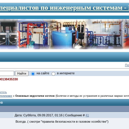
специалистов по инженерным системам 
По
на сайте
в интернете
00138435330
итель
топление
»
Основные недостатки котлов
(Болячки и методы их устранения в различных марках котл
ов
Дата: Суббота, 09.09.2017, 01:16 | Сообщение #
41
Всегда .( смотри "правила безопасности в газовом хозяйстве")