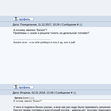
Дата: Понедельник, 11.12.2017, 10:24 | Сообщение #
44
А почему именно "Бизон"?
Проблемы с газом и решили топить на дизельном топливе?
Казнить всех - а на небе разберутся кого в ад, кого в рай!
Дата: Вторник, 02.01.2018, 12:09 | Сообщение #
45
Цитата
konst
(
)
А почему именно "Бизон"?
У него в подписи Бизон указан, а мне как раз надо было принимать решение.
Насчет видов топлива и конструкций котлов - идеала нет, поэтому приходит