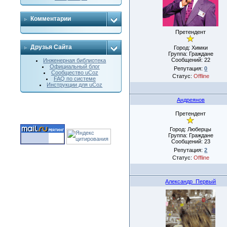
Комментарии
Претендент
Друзья Сайта
Город: Химки
Группа: Граждане
Сообщений:
22
Инженерная библиотека
Официальный блог
Репутация:
0
Сообщество uCoz
Статус:
Offline
FAQ по системе
Инструкции для uCoz
Андреянов
Претендент
Город: Люберцы
Группа: Граждане
Сообщений:
23
Репутация:
2
Статус:
Offline
Александр_Первый