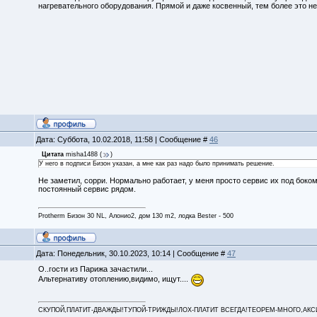
нагревательного оборудования. Прямой и даже косвенный, тем более это не
Дата: Суббота, 10.02.2018, 11:58 | Сообщение #
46
Цитата
misha1488
(
)
У него в подписи Бизон указан, а мне как раз надо было принимать решение.
Не заметил, сорри. Нормально работает, у меня просто сервис их под боко
постоянный сервис рядом.
Protherm Бизон 30 NL, Алонио2, дом 130 m2, лодка Bester - 500
Дата: Понедельник, 30.10.2023, 10:14 | Сообщение #
47
О..гости из Парижа зачастили...
Альтернативу отоплению,видимо, ищут....
СКУПОЙ,ПЛАТИТ-ДВАЖДЫ!ТУПОЙ-ТРИЖДЫ!ЛОХ-ПЛАТИТ ВСЕГДА!ТЕОРЕМ-МНОГО,АКСИОМ