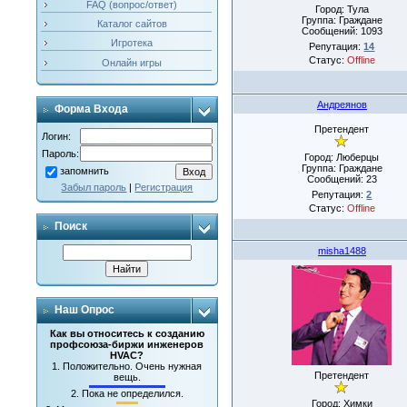
FAQ (вопрос/ответ)
Город: Тула
Группа: Граждане
Каталог сайтов
Сообщений:
1093
Игротека
Репутация:
14
Статус:
Offline
Онлайн игры
Андреянов
Форма Входа
Претендент
Логин:
Пароль:
Город: Люберцы
Группа: Граждане
запомнить
Сообщений:
23
Забыл пароль
|
Регистрация
Репутация:
2
Статус:
Offline
Поиск
misha1488
Наш Опрос
Как вы относитесь к созданию
профсоюза-биржи инженеров
HVAC?
1.
Положительно. Очень нужная
Претендент
вещь.
2.
Пока не определился.
Город: Химки