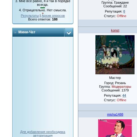
3.
Мне все равно, я и так в порядке
Группа: Граждане
всегда.
Сообщений:
22
4.
Отрицательно. Нет смысла.
Репутация:
0
Результаты
|
Архив опросов
Статус:
Offline
Всего ответов:
188
konst
Мини-Чат
Мастер
Город: Рязань
Группа:
Модераторы
Сообщений:
1379
Репутация:
44
Статус:
Offline
misha1488
Для добавления необходима
авторизация