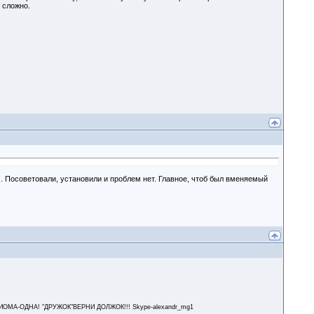
 сложно.
м. Посоветовали, установили и проблем нет. Главное, чтоб был вменяемый
А-ОДНА! "ДРУЖОК"ВЕРНИ ДОЛЖОК!!! Skype-alexandr_mg1