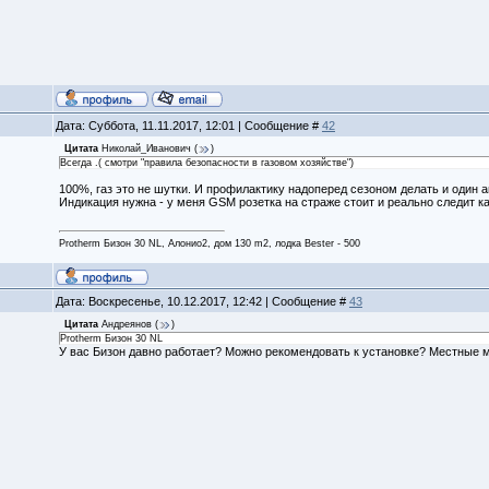
Дата: Суббота, 11.11.2017, 12:01 | Сообщение #
42
Цитата
Николай_Иванович
(
)
Всегда .( смотри "правила безопасности в газовом хозяйстве")
100%, газ это не шутки. И профилактику надоперед сезоном делать и один 
Индикация нужна - у меня GSM розетка на страже стоит и реально следит как
Protherm Бизон 30 NL, Алонио2, дом 130 m2, лодка Bester - 500
Дата: Воскресенье, 10.12.2017, 12:42 | Сообщение #
43
Цитата
Андреянов
(
)
Protherm Бизон 30 NL
У вас Бизон давно работает? Можно рекомендовать к установке? Местные м