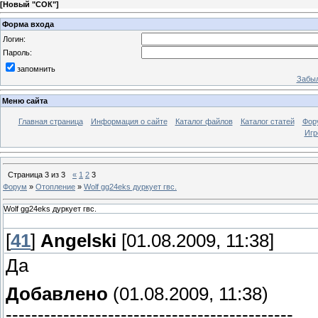
[
Новый "СОК"
]
Форма входа
Логин:
Пароль:
запомнить
Забыл
Меню сайта
Главная страница
Информация о сайте
Каталог файлов
Каталог статей
Фор
Игр
Страница
3
из
3
«
1
2
3
Форум
»
Отопление
»
Wolf gg24eks дуркует гвс.
Wolf gg24eks дуркует гвс.
[
41
]
Angelski
[01.08.2009, 11:38]
Да
Добавлено
(01.08.2009, 11:38)
---------------------------------------------