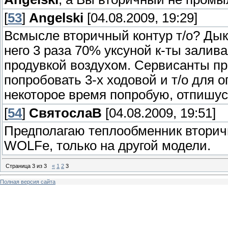
[
53
]
Angelski
[04.08.2009, 19:29]
Всмысле вторичный контур т/о? Дык 
него 3 раза 70% уксуной к-ты залив
продувкой воздухом. Сервисанты пр
попробовать 3-х ходовой и т/о для 
некоторое время попробую, отпишус
[
54
]
СвятослаВ
[04.08.2009, 19:51]
Предполагаю теплообменник вторич
WOLFе, только на другой модели.
Страница
3
из
3
«
1
2
3
Полная версия сайта