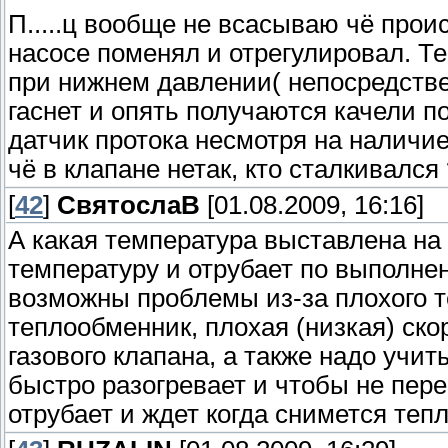
П.....ц вообще не всасываю чё прои
насосе поменял и отрегулировал. Те
при нижнем давлении( непосредстве
гаснет и опять получаются качели п
датчик протока несмотря на наличи
чё в клапане нетак, кто сталкивался 
[
42
]
СвятослаВ
[01.08.2009, 16:16]
А какая температура выставлена на
температуру и отрубает по выполне
возможны проблемы из-за плохого т
теплообменник, плохая (низкая) ск
газового клапана, а также надо учит
быстро разогревает и чтобы не пере
отрубает и ждет когда снимется тепл