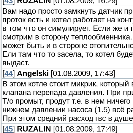
[
43
]
RUZALIN
[01.08.2009, 16:29]
Вам надо просто замкнуть датчик пр
проток есть и котел работает на кон
в том что он симулирует. Если же и 
смотрим в сторону теплообменника.
может быть и в стороне отопительно
Ели там что то засела, то котел буд
выдаст.
[
44
]
Angelski
[01.08.2009, 17:43]
В этом котле стоит микрик, который
клапана перепада давления. При пр
Т/о промыт, продут т.е. в нем ничего
нижнем давлении насоса (1.5) всё р
При этом средний расход гвс в душе 
[
45
]
RUZALIN
[01.08.2009, 17:49]