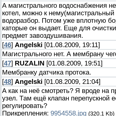
А магистрального водоснабжения не
котел, можно к нему(магистральный
водоразбор. Потом уже вплотную бо
каторые он выдает. Еще для очистк
предмет завоздушивания.
[
46
]
Angelski
[01.08.2009, 19:11]
Магистрального нет. А мембрану чег
[
47
]
RUZALIN
[01.08.2009, 19:51]
Мембранку датчика протока.
[
48
]
Angelski
[01.08.2009, 21:04]
А как на неё смотреть? Я вроде на п
узел. Там ещё клапан перепускной ес
регулировать?
Прикрепления:
9954558.jpg
(320.1 Kb)