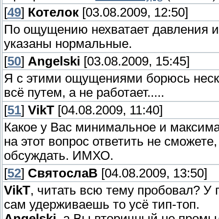
[
49
]
Котелок
[03.08.2009, 12:50]
По ощущению нехватает давления и 
указаны нормальные.
[
50
]
Angelski
[03.08.2009, 15:45]
Я с этими ощущениями борюсь нескол
всё путем, а не работает.....
[
51
]
VikT
[04.08.2009, 11:40]
Какое у Вас минимальное и максима
на этот вопрос ответить не сможете
обсуждать. ИМХО.
[
52
]
СвятослаВ
[04.08.2009, 13:50]
VikT
, читать всю тему пробовал? У 
сам удерживаешь то усё тип-топ.
Angelski
, а Вы вторичный не пром