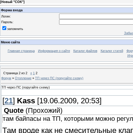
[
Новый "СОК"
]
Форма входа
Логин:
Пароль:
запомнить
Забыл
Меню сайта
Главная страница
Информация о сайте
Каталог файлов
Каталог статей
Фор
Игр
Страница
2
из
2
«
1
2
Форум
»
Отопление
»
ТП через ПС (поругайте схему)
ТП через ПС (поругайте схему)
[
21
]
Kass
[19.06.2009, 20:53]
Quote
(
Прохожий
)
там байпасы на ТП, которыми можно регул
Там вроде как не смесительные клап