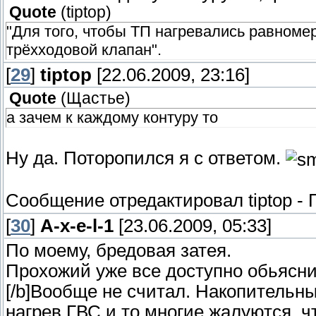
Quote
(
tiptop
)
"Для того, чтобы ТП нагревались равномер
трёхходовой клапан".
[
29
]
tiptop
[22.06.2009, 23:16]
Quote
(
Щастье
)
а зачем к каждому контуру то
Ну да. Поторопился я с ответом.
Сообщение отредактировал
tiptop
-
[
30
]
A-x-e-l-1
[23.06.2009, 05:33]
По моему, бредовая затея.
Прохожий уже все доступно обьясни
[/b]Вообще не считал. Накопительн
нагрев ГВС и то многие жалуются, 