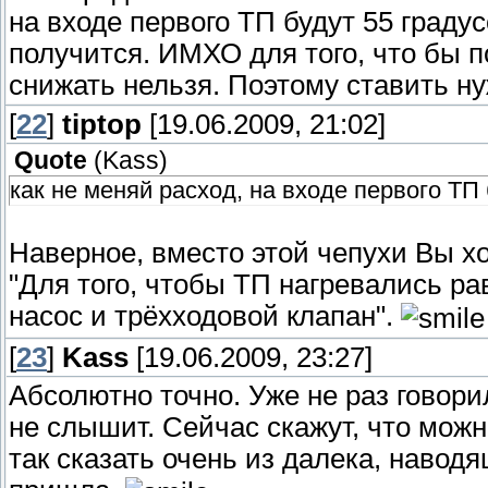
на входе первого ТП будут 55 граду
получится. ИМХО для того, что бы 
снижать нельзя. Поэтому ставить н
[
22
]
tiptop
[19.06.2009, 21:02]
Quote
(
Kass
)
как не меняй расход, на входе первого ТП
Наверное, вместо этой чепухи Вы хо
"Для того, чтобы ТП нагревались р
насос и трёхходовой клапан".
[
23
]
Kass
[19.06.2009, 23:27]
Абсолютно точно. Уже не раз говори
не слышит. Сейчас скажут, что можн
так сказать очень из далека, навод