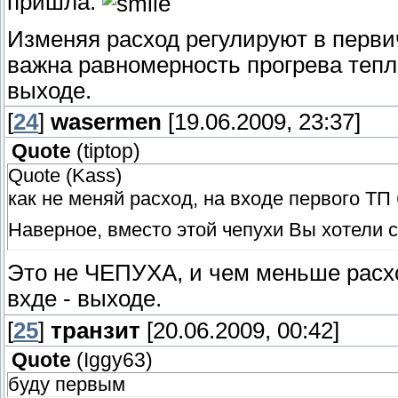
пришла.
Изменяя расход регулируют в первич
важна равномерность прогрева тепл
выходе.
[
24
]
wasermen
[19.06.2009, 23:37]
Quote
(
tiptop
)
Quote (Kass)
как не меняй расход, на входе первого ТП
Наверное, вместо этой чепухи Вы хотели с
Это не ЧЕПУХА, и чем меньше расхо
вхде - выходе.
[
25
]
транзит
[20.06.2009, 00:42]
Quote
(
Iggy63
)
буду первым