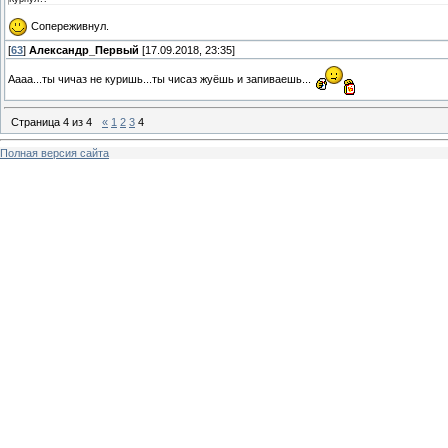
Сопереживнул.
[
63
]
Александр_Первый
[17.09.2018, 23:35]
Аааа...ты чичаз не куришь...ты чисаз жуёшь и запиваешь...
Страница
4
из
4
«
1
2
3
4
Полная версия сайта