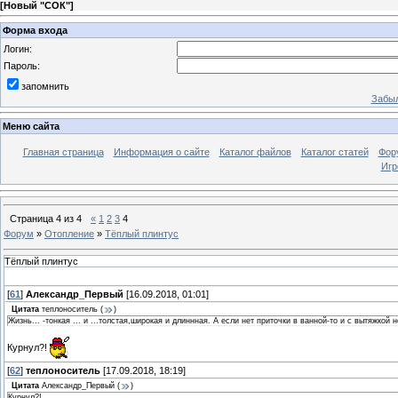
[
Новый "СОК"
]
Форма входа
Логин:
Пароль:
запомнить
Забыл
Меню сайта
Главная страница
Информация о сайте
Каталог файлов
Каталог статей
Фор
Игр
Страница
4
из
4
«
1
2
3
4
Форум
»
Отопление
»
Тёплый плинтус
Тёплый плинтус
[
61
]
Александр_Первый
[16.09.2018, 01:01]
Цитата
теплоноситель
(
)
Жизнь... -тонкая ... и ...толстая,широкая и длиннная. А если нет приточки в ванной-то и с вытяжко
Курнул?!
[
62
]
теплоноситель
[17.09.2018, 18:19]
Цитата
Александр_Первый
(
)
Курнул?!