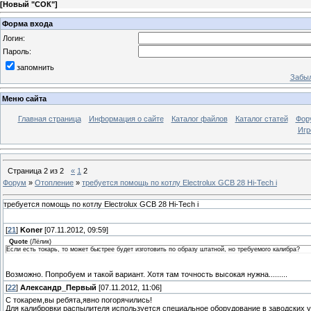
[
Новый "СОК"
]
Форма входа
Логин:
Пароль:
запомнить
Забыл
Меню сайта
Главная страница
Информация о сайте
Каталог файлов
Каталог статей
Фор
Игр
Страница
2
из
2
«
1
2
Форум
»
Отопление
»
требуется помощь по котлу Electrolux GCB 28 Hi-Tech i
требуется помощь по котлу Electrolux GCB 28 Hi-Tech i
[
21
]
Koner
[07.11.2012, 09:59]
Quote
(
Лёлик
)
Если есть токарь, то может быстрее будет изготовить по образу штатной, но требуемого калибра?
Возможно. Попробуем и такой вариант. Хотя там точность высокая нужна.........
[
22
]
Александр_Первый
[07.11.2012, 11:06]
С токарем,вы ребята,явно погорячились!
Для калибровки распылителя используется специальное оборудование в заводских у