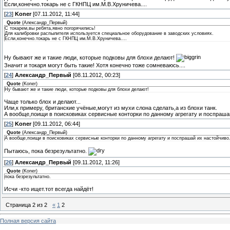
Если,конечно.токарь не с ГКНПЦ им.М.В.Хруничева....
[
23
]
Koner
[07.11.2012, 11:44]
Quote
(
Александр_Первый
)
С токарем,вы ребята,явно погорячились!
Для калибровки распылителя используется специальное оборудование в заводских условиях.
Если,конечно.токарь не с ГКНПЦ им.М.В.Хруничева....
Ну бывают же и такие люди, которые подковы для блохи делают!
Значит и токаря могут быть такие! Хотя конечно тоже сомневаюсь....
[
24
]
Александр_Первый
[08.11.2012, 00:23]
Quote
(
Koner
)
Ну бывают же и такие люди, которые подковы для блохи делают!
Чаще только блох и делают...
Или,к примеру, британские учёные,могут из мухи слона сделать,а из блохи танк.
А вообще,поищи в поисковиках сервисные конторки по данному агрегату и поспраша
[
25
]
Koner
[09.11.2012, 06:44]
Quote
(
Александр_Первый
)
А вообще,поищи в поисковиках сервисные конторки по данному агрегату и поспрашай их настойчиво
Пытаюсь, пока безрезультатно.
[
26
]
Александр_Первый
[09.11.2012, 11:26]
Quote
(
Koner
)
пока безрезультатно.
Исчи -кто ищет.тот всегда найдёт!
Страница
2
из
2
«
1
2
Полная версия сайта