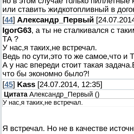
но в этом случае только пиллетные 
или ставить жидкотопливный в догон
[
44
]
Александр_Первый
[24.07.2014
IgorG63
, а ты не сталкивался с так
ТА ?
У нас,я таких,не встречал.
Ведь по сути,это то же самое,что и
А у нас впереди стоит такая задача
что бы экономно было?!
[
45
]
Kass
[24.07.2014, 12:35]
Цитата
Александр_Первый
(
)
У нас,я таких,не встречал.
Я встречал. Но не в качестве источ