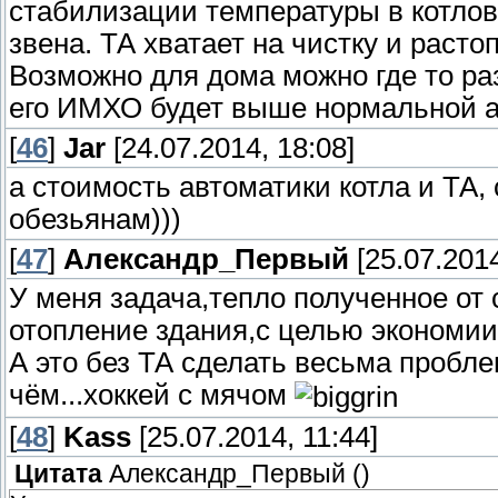
стабилизации температуры в котлово
звена. ТА хватает на чистку и растоп
Возможно для дома можно где то ра
его ИМХО будет выше нормальной ав
[
46
]
Jar
[24.07.2014, 18:08]
а стоимость автоматики котла и ТА,
обезьянам)))
[
47
]
Александр_Первый
[25.07.2014
У меня задача,тепло полученное от
отопление здания,с целью экономии
А это без ТА сделать весьма пробле
чём...хоккей с мячом
[
48
]
Kass
[25.07.2014, 11:44]
Цитата
Александр_Первый
(
)