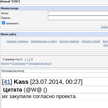
[
Новый "СОК"
]
Форма входа
Логин:
Пароль:
запомнить
Забыл
Меню сайта
Главная страница
Информация о сайте
Каталог файлов
Каталог статей
Фор
Игр
Страница
3
из
3
«
1
2
3
Форум
»
Отопление
»
Теплоаккумулятор
Теплоаккумулятор
[
41
]
Kass
[23.07.2014, 00:27]
Цитата
(@W@
(
)
их закупили согласно проекта.