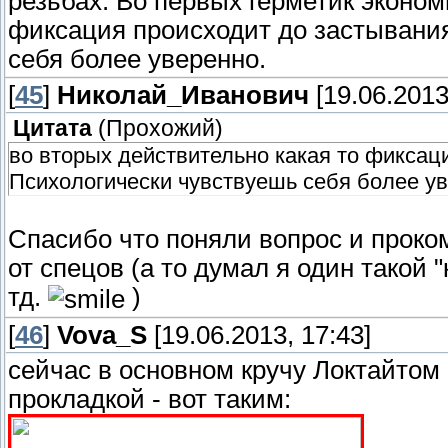
резьбах. Во первых герметик эконом
фиксация происходит до застывания
себя более уверенно.
[
45
]
Николай_Иванович
[19.06.2013
Цитата
(
Прохожий
)
во вторых действительно какая то фиксац
Психологически чувствуешь себя более ув
Спасибо что поняли вопрос и проко
от спецов (а то думал я один такой
тд.
)
[
46
]
Vova_S
[19.06.2013, 17:43]
сейчас в основном кручу Локтайтом
прокладкой - вот таким: