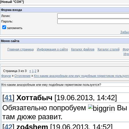
[
Новый "СОК"
]
Форма входа
Логин:
Пароль:
запомнить
Забыл
Меню сайта
Главная страница
Информация о сайте
Каталог файлов
Каталог статей
Фор
Игр
Страница
3
из
3
«
1
2
3
Форум
»
Отопление
»
Кто каким анаэробным или ему подобным герметиком пользует
Кто каким анаэробным или ему подобным герметиком пользуется?
[
41
]
Хоттабыч
[19.06.2013, 14:42]
Обязательно попробуем
Вы 
там дюже развит.
[
42
]
zo4shem
[19.06.2013, 14:52]