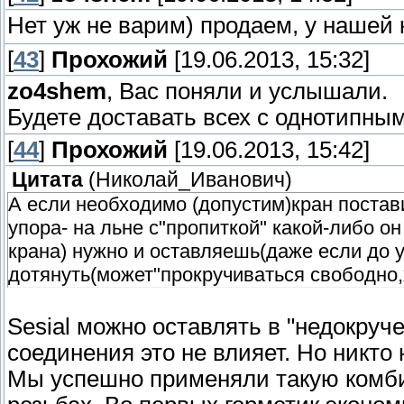
Нет уж не варим) продаем, у нашей
[
43
]
Прохожий
[19.06.2013, 15:32]
zo4shem
, Вас поняли и услышали.
Будете доставать всех с однотипны
[
44
]
Прохожий
[19.06.2013, 15:42]
Цитата
(
Николай_Иванович
)
А если необходимо (допустим)кран постав
упора- на льне с"пропиткой" какой-либо он
крана) нужно и оставляешь(даже если до у
дотянуть(может"прокручиваться свободно,х
Sesial можно оставлять в "недокруч
соединения это не влияет. Но никто
Мы успешно применяли такую комб