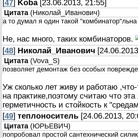
[
47
]
Koba
[23.06.2013, 21:55]
Цитата
(
Николай_Иванович
)
а то думал я один такой "комбинатор"льна 
Не, нас много, таких комбинаторов.
[
48
]
Николай_Иванович
[24.06.2013
Цитата
(
Vova_S
)
позволяет демонтаж без особых поврежде
Уж сколько лет живу и работаю ,чт
на практике,поэтому считаю что эта
герметичность и стойкость к "средам.
[
49
]
теплоноситель
[24.06.2013, 20:
Цитата
(
ЮРЬЕВИЧ
)
попробовал простой сантехнический силик