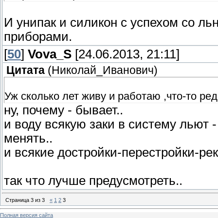
И унипак и силикон с успехом со ль
приборами.
[
50
]
Vova_S
[24.06.2013, 21:11]
Цитата
(
Николай_Иванович
)
Уж сколько лет живу и работаю ,что-то р
ну, почему - бывает..
и воду всякую заки в систему льют -
менять..
и всякие достройки-перестройки-ре
так что лучше предусмотреть..
Страница
3
из
3
«
1
2
3
Полная версия сайта