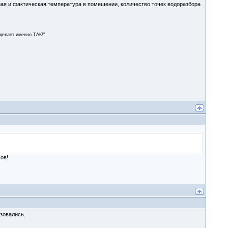
ная и фактическая температура в помещении, количество точек водоразбора
сделает именно ТАК!"
ов!
ьзовались.