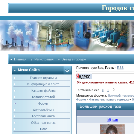
Городок 
Главная
Регистрация
Въезд в городок
Приветствую Вас
,
Гость
·
RSS
Меню Сайта
Главная страница
Яндекс-кошелек нашего сайта: 41
Информация о сайте
2
Страница
2
из
2
«
1
Каталог файлов
Модератор форума:
,
Прохожий
теплонос
Каталог статей
Форум
»
Факультеты нашего городка
»
О
Форум
Большой расход газа
Фотоальбомы
Гостевая книга
Mij-gan
Обратная связь
Блог