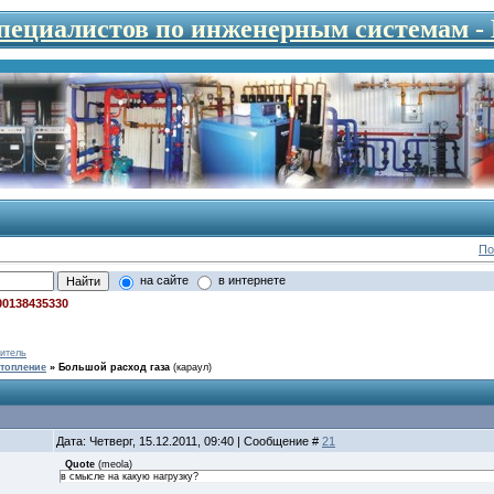
специалистов по инженерным системам 
По
на сайте
в интернете
00138435330
итель
топление
»
Большой расход газа
(караул)
Дата: Четверг, 15.12.2011, 09:40 | Сообщение #
21
Quote
(
meola
)
в смысле на какую нагрузку?