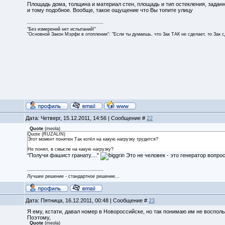
Площадь дома, толщина и материал стен, площадь и тип остекления, задан
и тому подобное. Вообще, такое ощущение что Вы топите улицу
"Без измерений нет испытаний!"
"Основной Закон Мэрфи в отоплении": "Если ты думаешь, что Зак ТАК не сделает, то Зак 
Дата: Четверг, 15.12.2011, 14:56 | Сообщение #
22
Quote
(
meola
)
Quote (RUZALIN)
Этот момент понятен Так котёл на какую нагрузку трудится?
Не понял, в смысле на какую нагрузку?
"Получи фашист гранату...."
Это не человек - это генератор вопрос
Лучшее решение - стандартное решение...
Дата: Пятница, 16.12.2011, 00:48 | Сообщение #
23
Я ему, кстати, давал номер в Новороссийске, но так понимаю им не воспол
Поэтому,
Quote
(
meola
)