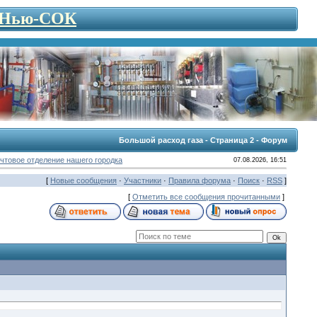
- Нью-СОК
Большой расход газа - Страница 2 - Форум
чтовое отделение нашего городка
07.08.2026, 16:51
[
Новые сообщения
·
Участники
·
Правила форума
·
Поиск
·
RSS
]
[
Отметить все сообщения прочитанными
]