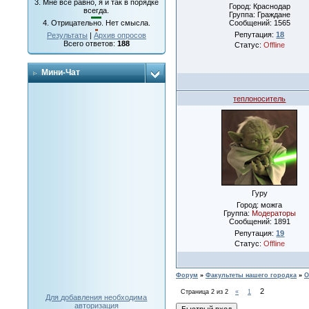
3.
Мне все равно, я и так в порядке
Город: Краснодар
всегда.
Группа: Граждане
Сообщений:
1565
4.
Отрицательно. Нет смысла.
Репутация:
18
Результаты
|
Архив опросов
Всего ответов:
188
Статус:
Offline
Мини-Чат
теплоноситель
Гуру
Город: можга
Группа:
Модераторы
Сообщений:
1891
Репутация:
19
Статус:
Offline
Форум
»
Факультеты нашего городка
»
О
2
Страница
2
из
2
«
1
Для добавления необходима
авторизация