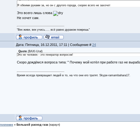
Я обеими руками за, но он с другого города, скорее всего не захочет
Это всего лишь слова
Не хочет сам.
"Век живи, век учись..... всё равно дураком помрешь"
Дата: Пятница, 16.12.2011, 17:11 | Сообщение #
24
Quote
(
BAXI-Ural
)
Это не человек - это генератор вопросов!
Скоро дождёмся вопроса типа: " Почему мой котёл при работе газ не выраб
Время всегда превращает людей в то, на что они его тратят. Skype-ramambahara17.
топление
»
Большой расход газа
(караул)