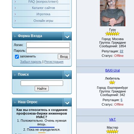
FAQ (вопрос/ответ)
Каталог сайтов
Игротека
Онлайн игры
Гуру
Форма Входа
Город: Москва
Группа: Граждане
Логин:
Сообщений:
1854
Пароль:
Репутация:
22
Статус:
Offline
запомнить
Забыл пароль
|
Регистрация
BAXI-Ural
Поиск
Любитель
Город: Екатеринбург
Группа: Граждане
Сообщений:
342
Репутация:
5
Наш Опрос
Статус:
Offline
Как вы относитесь к созданию
профсоюза-биржи инженеров
HVAC?
VikT
1.
Положительно. Очень нужная
вещь.
Мастер
2.
Пока не определился.