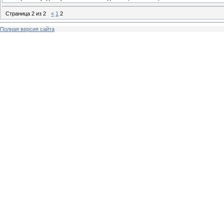
Страница
2
из
2
«
1
2
Полная версия сайта