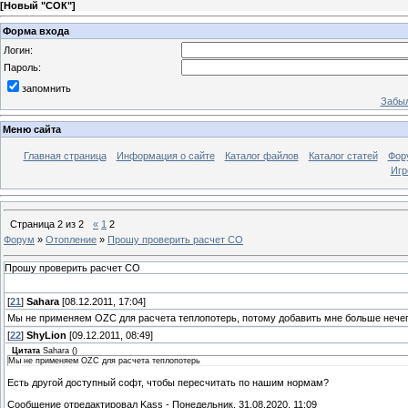
[
Новый "СОК"
]
Форма входа
Логин:
Пароль:
запомнить
Забыл
Меню сайта
Главная страница
Информация о сайте
Каталог файлов
Каталог статей
Фор
Игр
Страница
2
из
2
«
1
2
Форум
»
Отопление
»
Прошу проверить расчет СО
Прошу проверить расчет СО
[
21
]
Sahara
[08.12.2011, 17:04]
Мы не применяем OZC для расчета теплопотерь, потому добавить мне больше нечег
[
22
]
ShyLion
[09.12.2011, 08:49]
Цитата
Sahara
(
)
Мы не применяем OZC для расчета теплопотерь
Есть другой доступный софт, чтобы пересчитать по нашим нормам?
Сообщение отредактировал
Kass
-
Понедельник, 31.08.2020, 11:09