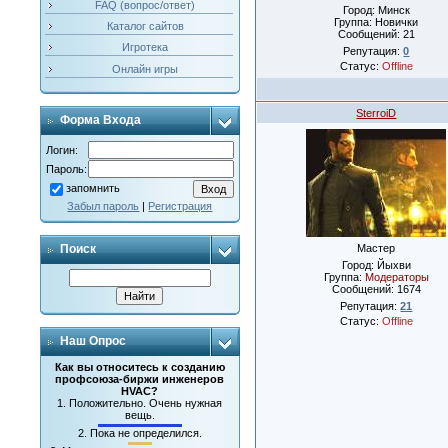
FAQ (вопрос/ответ)
Город: Минск
Группа: Новички
Каталог сайтов
Сообщений:
21
Игротека
Репутация:
0
Статус:
Offline
Онлайн игры
SterroiD
Форма Входа
Логин:
Пароль:
запомнить
Забыл пароль
|
Регистрация
Мастер
Поиск
Город: Йыхви
Группа:
Модераторы
Сообщений:
1674
Репутация:
21
Статус:
Offline
Наш Опрос
Как вы относитесь к созданию
профсоюза-биржи инженеров
HVAC?
1.
Положительно. Очень нужная
вещь.
2.
Пока не определился.