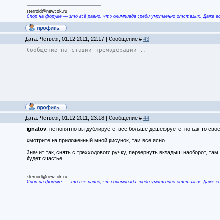
sterroid@newcok.ru
Спор на форуме — это всё равно, что олимпиада среди умственно отсталых. Даже е
Дата: Четверг, 01.12.2011, 22:17 | Сообщение #
43
Сообщение на стадии премодерации...
Дата: Четверг, 01.12.2011, 23:18 | Сообщение #
44
ignatov
, не понятно вы дублируете, все больше дешефруете, но как-то сво
смотрите на приложенный мной рисунок, там все ясно.
Значит так, снять с трехходового ручку, первернуть вкладыш наоборот, та
будет счастье.
sterroid@newcok.ru
Спор на форуме — это всё равно, что олимпиада среди умственно отсталых. Даже е