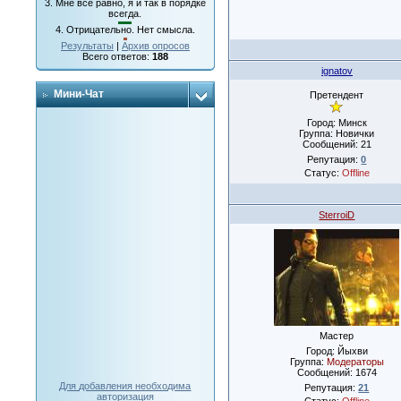
3.
Мне все равно, я и так в порядке
всегда.
4.
Отрицательно. Нет смысла.
Результаты
|
Архив опросов
Всего ответов:
188
ignatov
Мини-Чат
Претендент
Город: Минск
Группа: Новички
Сообщений:
21
Репутация:
0
Статус:
Offline
SterroiD
Мастер
Город: Йыхви
Группа:
Модераторы
Сообщений:
1674
Для добавления необходима
Репутация:
21
авторизация
Статус:
Offline