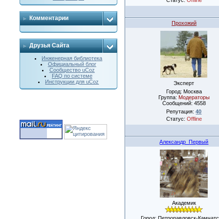
Комментарии
Прохожий
Друзья Сайта
Инженерная библиотека
Официальный блог
Сообщество uCoz
FAQ по системе
Инструкции для uCoz
Эксперт
Город: Москва
Группа:
Модераторы
Сообщений:
4558
Репутация:
40
Статус:
Offline
Александр_Первый
Академик
Город: Петропавловск-Камчатс