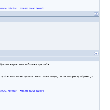
сли ты победил — ты всё равно дурак.©
ебразно, вероятно все больше для себя.
м где был максимум должен оказатся минимум, поставить ручку обратно, и
сли ты победил — ты всё равно дурак.©