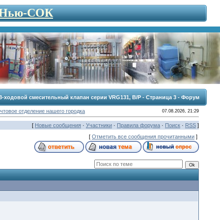
- Нью-СОК
3-ходовой смесительный клапан серии VRG131, В/Р - Страница 3 - Форум
чтовое отделение нашего городка
07.08.2026, 21:29
[
Новые сообщения
·
Участники
·
Правила форума
·
Поиск
·
RSS
]
[
Отметить все сообщения прочитанными
]