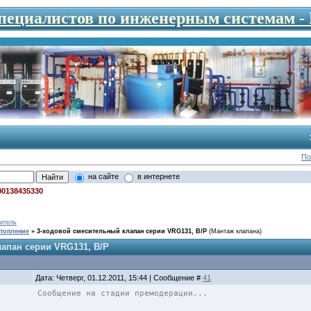
специалистов по инженерным системам 
По
на сайте
в интернете
00138435330
итель
топление
»
3-ходовой смесительный клапан серии VRG131, В/Р
(Мантаж клапана)
апан серии VRG131, В/Р
Дата: Четверг, 01.12.2011, 15:44 | Сообщение #
41
Сообщение на стадии премодерации...