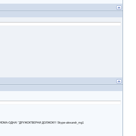
А-ОДНА! "ДРУЖОК"ВЕРНИ ДОЛЖОК!!! Skype-alexandr_mg1