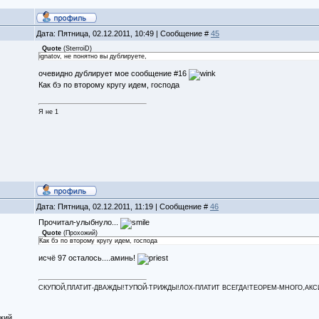
Дата: Пятница, 02.12.2011, 10:49 | Сообщение #
45
Quote
(
SterroiD
)
ignatov, не понятно вы дублируете,
очевидно дублирует мое сообщение #16
Как бэ по второму кругу идем, господа
Я не 1
Дата: Пятница, 02.12.2011, 11:19 | Сообщение #
46
Прочитал-улыбнуло...
Quote
(
Прохожий
)
Как бэ по второму кругу идем, господа
исчё 97 осталось....аминь!
СКУПОЙ,ПЛАТИТ-ДВАЖДЫ!ТУПОЙ-ТРИЖДЫ!ЛОХ-ПЛАТИТ ВСЕГДА!ТЕОРЕМ-МНОГО,АКСИОМ
кий