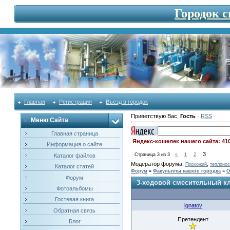
Городок 
Главная
Регистрация
Въезд в городок
Приветствую Вас
,
Гость
·
RSS
Меню Сайта
Главная страница
Яндекс-кошелек нашего сайта: 41
Информация о сайте
3
Страница
3
из
3
«
1
2
Каталог файлов
Модератор форума:
,
Прохожий
теплонос
Каталог статей
Форум
»
Факультеты нашего городка
»
О
Форум
3-ходовой смесительный кл
Фотоальбомы
Гостевая книга
ignatov
Обратная связь
Претендент
Блог