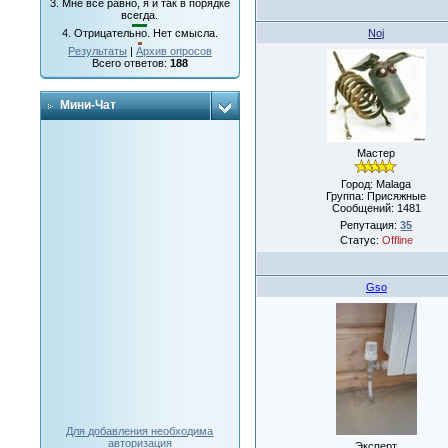
3.
Мне все равно, я и так в порядке
всегда.
Noj
4.
Отрицательно. Нет смысла.
Результаты
|
Архив опросов
Всего ответов:
188
Мини-Чат
Мастер
Город: Malaga
Группа: Присяжные
Сообщений:
1481
Репутация:
35
Статус:
Offline
Gso
Для добавления необходима
авторизация
Эксперт