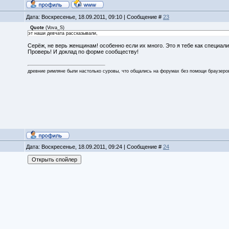
Дата: Воскресенье, 18.09.2011, 09:10 | Сообщение #
23
Quote
(
Vova_S
)
эт наши девчата рассказывали,
Серёж, не верь женщинам! особенно если их много. Это я тебе как специал
Проверь! И доклад по форме сообществу!
древние римляне были настолько суровы, что общались на форумах без помощи браузеро
Дата: Воскресенье, 18.09.2011, 09:24 | Сообщение #
24