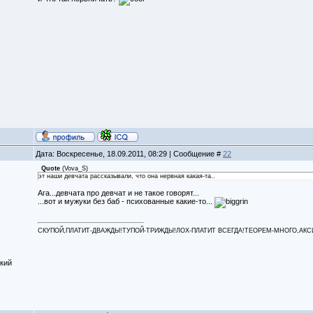
Дата: Воскресенье, 18.09.2011, 08:29 | Сообщение #
22
Quote
(
Vova_S
)
эт наши девчата рассказывали, что она нервная какая-та..
Ага...девчата про девчат и не такое говорят...
...вот и мужуки без баб - психованные какие-то...
СКУПОЙ,ПЛАТИТ-ДВАЖДЫ!ТУПОЙ-ТРИЖДЫ!ЛОХ-ПЛАТИТ ВСЕГДА!ТЕОРЕМ-МНОГО,АКСИОМ
кий