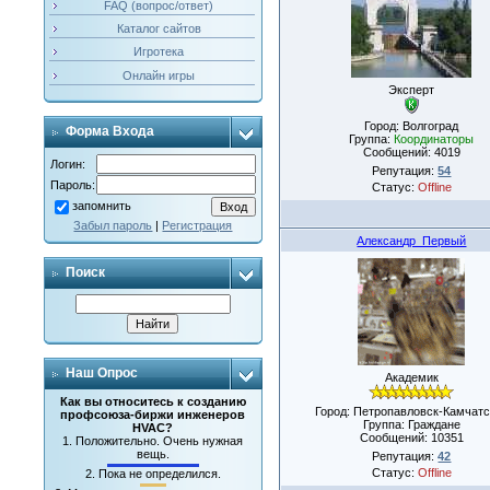
FAQ (вопрос/ответ)
Каталог сайтов
Игротека
Онлайн игры
Эксперт
Город: Волгоград
Форма Входа
Группа:
Координаторы
Сообщений:
4019
Логин:
Репутация:
54
Пароль:
Статус:
Offline
запомнить
Забыл пароль
|
Регистрация
Александр_Первый
Поиск
Наш Опрос
Академик
Как вы относитесь к созданию
Город: Петропавловск-Камчатс
профсоюза-биржи инженеров
Группа: Граждане
HVAC?
Сообщений:
10351
1.
Положительно. Очень нужная
вещь.
Репутация:
42
Статус:
Offline
2.
Пока не определился.