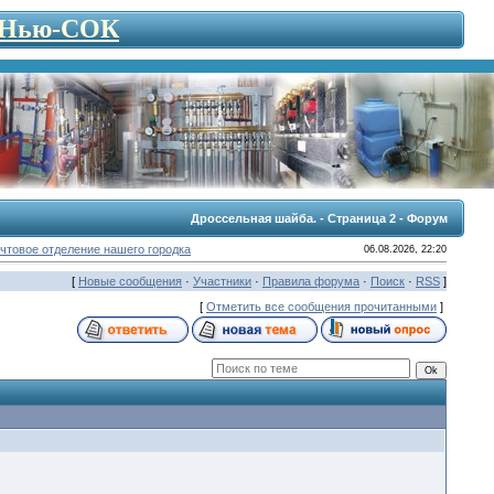
- Нью-СОК
Дроссельная шайба. - Страница 2 - Форум
чтовое отделение нашего городка
06.08.2026, 22:20
[
Новые сообщения
·
Участники
·
Правила форума
·
Поиск
·
RSS
]
[
Отметить все сообщения прочитанными
]