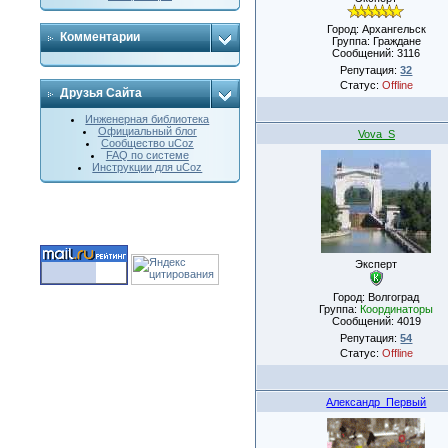
Город: Архангельск
Комментарии
Группа: Граждане
Сообщений:
3116
Репутация:
32
Статус:
Offline
Друзья Сайта
Инженерная библиотека
Официальный блог
Vova_S
Сообщество uCoz
FAQ по системе
Инструкции для uCoz
Эксперт
Город: Волгоград
Группа:
Координаторы
Сообщений:
4019
Репутация:
54
Статус:
Offline
Александр_Первый