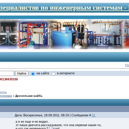
специалистов по инженерным системам 
По
на сайте
в интернете
00138435330
итель
топление
»
Дроссельная шайба.
Дата: Воскресенье, 18.09.2011, 08:19 | Сообщение #
21
а я ее еще и не видал..
эт наши девчата рассказывали, что она нервная какая-та..
и что так нервничать?