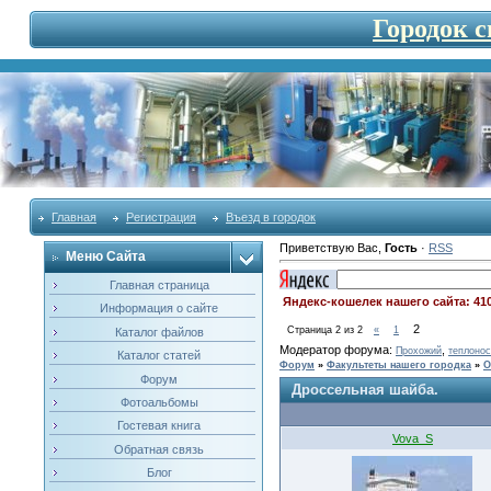
Городок 
Главная
Регистрация
Въезд в городок
Приветствую Вас
,
Гость
·
RSS
Меню Сайта
Главная страница
Яндекс-кошелек нашего сайта: 41
Информация о сайте
2
Страница
2
из
2
«
1
Каталог файлов
Модератор форума:
,
Прохожий
теплонос
Каталог статей
Форум
»
Факультеты нашего городка
»
О
Форум
Дроссельная шайба.
Фотоальбомы
Гостевая книга
Vova_S
Обратная связь
Блог