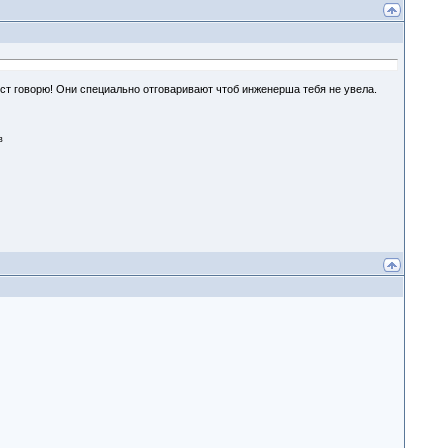
ист говорю! Они специально отговаривают чтоб инженерша тебя не увела.
в