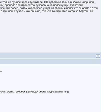
е только ручное через пускатели, СО довольно таки с высокой инерцией.
ики, пропало электричество буквально на полсекунды, пускатели
час или более, потом около часа уйдёт на звонки и поиск кто "шарит" в этом
 лучшем случае и как обычно, это что-то случится когда за бортом -40.
А-ОДНА! "ДРУЖОК"ВЕРНИ ДОЛЖОК!!! Skype-alexandr_mg1