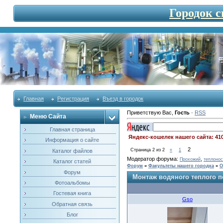
Городок 
Главная
Регистрация
Въезд в городок
Приветствую Вас
,
Гость
·
RSS
Меню Сайта
Главная страница
Яндекс-кошелек нашего сайта: 41
Информация о сайте
2
Страница
2
из
2
«
1
Каталог файлов
Модератор форума:
,
Прохожий
теплонос
Каталог статей
Форум
»
Факультеты нашего городка
»
О
Форум
Монтаж водяного теплого п
Фотоальбомы
Гостевая книга
Gso
Обратная связь
Блог