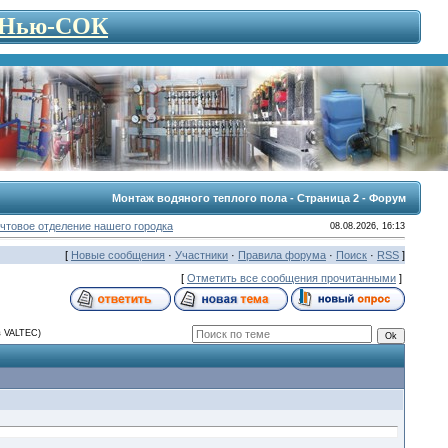
- Нью-СОК
Монтаж водяного теплого пола - Страница 2 - Форум
чтовое отделение нашего городка
08.08.2026, 16:13
[
Новые сообщения
·
Участники
·
Правила форума
·
Поиск
·
RSS
]
[
Отметить все сообщения прочитанными
]
в VALTEC)