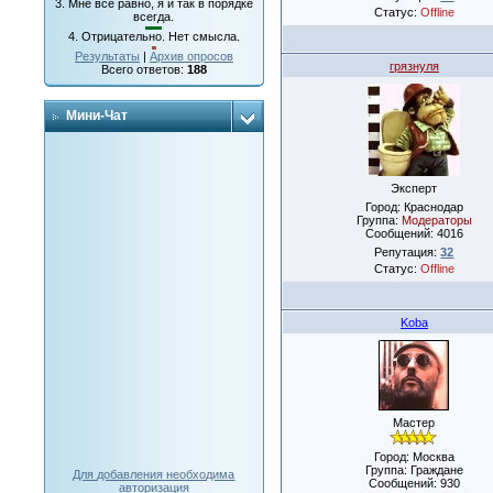
3.
Мне все равно, я и так в порядке
Статус:
Offline
всегда.
4.
Отрицательно. Нет смысла.
Результаты
|
Архив опросов
грязнуля
Всего ответов:
188
Мини-Чат
Эксперт
Город: Краснодар
Группа:
Модераторы
Сообщений:
4016
Репутация:
32
Статус:
Offline
Koba
Мастер
Город: Москва
Группа: Граждане
Для добавления необходима
Сообщений:
930
авторизация