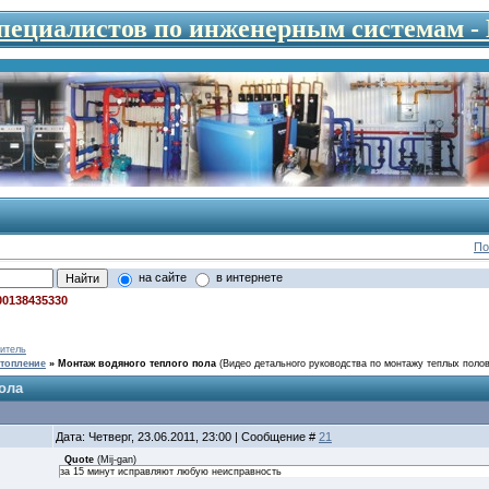
специалистов по инженерным системам 
По
на сайте
в интернете
00138435330
итель
топление
»
Монтаж водяного теплого пола
(Видео детального руководства по монтажу теплых поло
ола
Дата: Четверг, 23.06.2011, 23:00 | Сообщение #
21
Quote
(
Mij-gan
)
за 15 минут исправляют любую неисправность