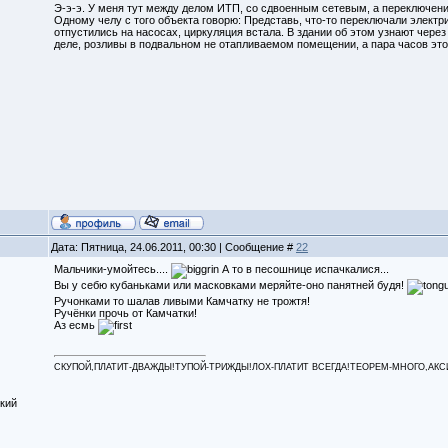
Э-э-э. У меня тут между делом ИТП, со сдвоенным сетевым, а переключени
Одному челу с того объекта говорю: Представь, что-то переключали электр
отпустились на насосах, циркуляция встала. В здании об этом узнают через 
деле, розливы в подвальном не отапливаемом помещении, а пара часов это в
Дата: Пятница, 24.06.2011, 00:30 | Сообщение #
22
Мальчики-умойтесь....
А то в песошнице испачкалися...
Вы у себю кубаньками или масковками меряйте-оно панятней будя!
Ручонками то шалав ливыми Камчатку не трожтя!
Ручёнки прочь от Камчатки!
Аз есмь
СКУПОЙ,ПЛАТИТ-ДВАЖДЫ!ТУПОЙ-ТРИЖДЫ!ЛОХ-ПЛАТИТ ВСЕГДА!ТЕОРЕМ-МНОГО,АКСИОМ
кий