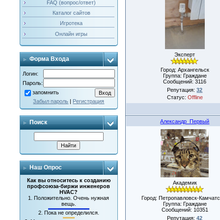
FAQ (вопрос/ответ)
Каталог сайтов
Игротека
Онлайн игры
Эксперт
Форма Входа
Город: Архангельск
Логин:
Группа: Граждане
Сообщений:
3116
Пароль:
Репутация:
32
запомнить
Статус:
Offline
Забыл пароль
|
Регистрация
Александр_Первый
Поиск
Наш Опрос
Как вы относитесь к созданию
Академик
профсоюза-биржи инженеров
HVAC?
Город: Петропавловск-Камчатс
1.
Положительно. Очень нужная
Группа: Граждане
вещь.
Сообщений:
10351
2.
Пока не определился.
Репутация:
42