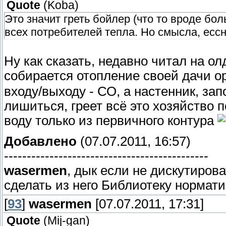
Quote
(
Koba
)
Это значит греть бойлер (что то вроде бол
всех потребителей тепла. Но смысла, ессно
Ну как сказать, недавно читал на ол
собирается отопление своей дачи о
входу/выходу - СО, а настенник, за
лишиться, греет всё это хозяйство 
воду только из первичного контура
Добавлено
(07.07.2011, 16:57)
---------------------------------------------
wasermen
, дык если не дискутиров
сделать из него Библиотеку нормат
[
93
]
wasermen
[07.07.2011, 17:31]
Quote
(
Mij-gan
)