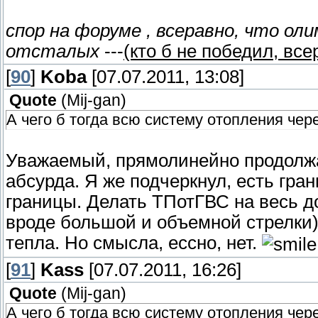
спор на форуме , всеравно, что о
отсталых
---
(кто б не победил, все
[
90
]
Koba
[07.07.2011, 13:08]
Quote
(
Mij-gan
)
А чего б тогда всю систему отопления чер
Уважаемый, прямолинейно продолж
абсурда. Я же подчеркнул, есть гра
границы. Делать ТПотГВС на весь до
вроде большой и объемной стрелки) 
тепла. Но смысла, ессно, нет.
[
91
]
Kass
[07.07.2011, 16:26]
Quote
(
Mij-gan
)
А чего б тогда всю систему отопления чер