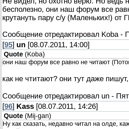
Не видел, но охотно верю. Но ведь 
бесполезно, они наш форум все равн
крутануть пару с/у (Маленьких!) от 
Сообщение отредактировал
Koba
-
П
[
95
]
un
[08.07.2011, 14:00]
Quote
(
Koba
)
они наш форум все равно не читают (Пото
как не чтитают? они тут даже пишут
Сообщение отредактировал
un
-
Пят
[
96
]
Kass
[08.07.2011, 14:26]
Quote
(
Mij-gan
)
Ну как сказать, недавно читал на олде, ка