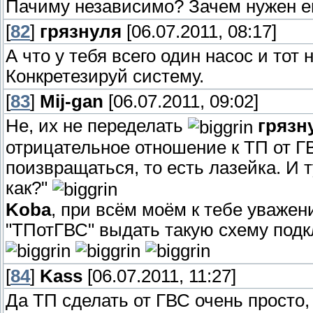
Пачиму независимо? Зачем нужен ещ
[
82
]
грязнуля
[06.07.2011, 08:17]
А что у тебя всего один насос и то
Конкретезируй систему.
[
83
]
Mij-gan
[06.07.2011, 09:02]
Не, их не переделать
грязн
отрицательное отношение к ТП от ГВ
поизвращаться, то есть лазейка. И т
как?"
Koba
, при всём моём к тебе уважен
"ТПотГВС" выдать такую схему под
[
84
]
Kass
[06.07.2011, 11:27]
Да ТП сделать от ГВС очень просто,