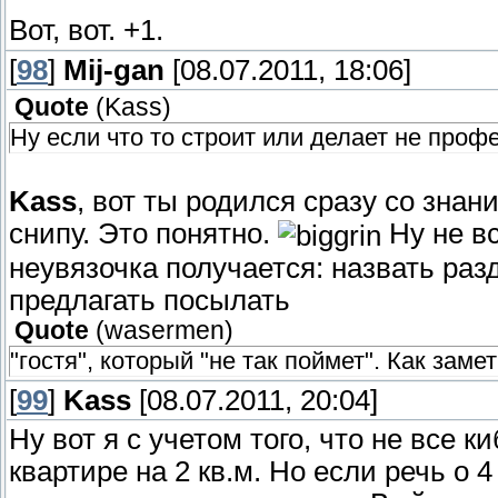
Вот, вот. +1.
[
98
]
Mij-gan
[08.07.2011, 18:06]
Quote
(
Kass
)
Ну если что то строит или делает не проф
Kass
, вот ты родился сразу со знан
снипу. Это понятно.
Ну не вс
неувязочка получается: назвать раз
предлагать посылать
Quote
(
wasermen
)
"гостя", который "не так поймет". Как замет
[
99
]
Kass
[08.07.2011, 20:04]
Ну вот я с учетом того, что не все 
квартире на 2 кв.м. Но если речь о 