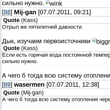
сильно нужно.
[
88
]
Mij-gan
[07.07.2011, 09:21]
Quote
(
Kass
)
Отрыл же пятилетней давности.
Дык, изучаем первоисточники
Quote
(
Kass
)
Если есть горячая вода постоянной темпер
сильно нужно.
А чего б тогда всю систему отоплен
[
89
]
wasermen
[07.07.2011, 12:38]
Quote
(
Mij-gan
)
А чего б тогда всю систему отопления чер