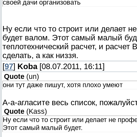
своей дачи организовать
Ну если что то строит или делает н
будет валом. Этот самый малый бу
теплотехнический расчет, и расчет В
сделать, а как низзя.
[
97
]
Koba
[08.07.2011, 16:11]
Quote
(
un
)
они тут даже пишут, хотя плохо умеют
А-а-агласите весь список, пожалуйс
Quote
(
Kass
)
Ну если что то строит или делает не проф
Этот самый малый будет.