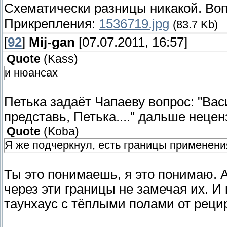
Схематически разницы никакой. Воп
Прикрепления:
1536719.jpg
(83.7 Kb)
[
92
]
Mij-gan
[07.07.2011, 16:57]
Quote
(
Kass
)
и нюансах
Петька задаёт Чапаеву вопрос: "Вас
представь, Петька...." дальше неце
Quote
(
Koba
)
Я же подчеркнул, есть границы применени
Ты это понимаешь, я это понимаю.
через эти границы не замечая их. 
таунхаус с тёплыми полами от реци