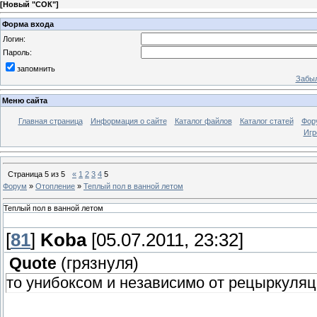
[
Новый "СОК"
]
Форма входа
Логин:
Пароль:
запомнить
Забыл
Меню сайта
Главная страница
Информация о сайте
Каталог файлов
Каталог статей
Фор
Игр
Страница
5
из
5
«
1
2
3
4
5
Форум
»
Отопление
»
Теплый пол в ванной летом
Теплый пол в ванной летом
[
81
]
Koba
[05.07.2011, 23:32]
Quote
(
грязнуля
)
то унибоксом и независимо от рецыркуляц