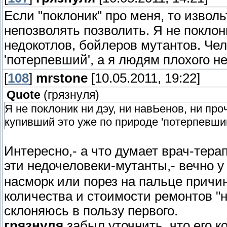
Если "поклоник" про меня, то извол
непозволять позволить. Я не поклони
недокотлов, бойлеров мутантов. Че
'потерпевший', а я людям плохого н
[
108
]
mrstone
[10.05.2011, 19:22]
Quote
(
грязнуля
)
Я не поклоник ни дэу, ни навЬенов, ни пр
купивший это уже по природе 'потерпевший
Интересно,- а что думает врач-тера
эти недочеловеки-мутанты,- вечно у 
насморк или порез на пальце причин
количества и стоимости ремонтов "н
склоняюсь в пользу первого.
грязнуля
забыл уточнить, что его 