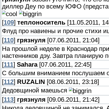
диллер Деу по всему ЮФО (представл
[
109
]
теплоноситель
[11.05.2011, 14
Флуд про навиены и прочие стихи и
[
110
]
грязнуля
[07.06.2011, 21:04]
На прошлой неделе в Краснодар пр
настенников дэу. Завтра планирую п
[
111
]
Sahara
[07.06.2011, 22:45]
C большим вниманием послушаем о 
[
112
]
RUZALIN
[08.06.2011, 23:18]
Дедовщиной маешься
[
113
]
грязнуля
[09.06.2011, 21:42]
Никода дедовщиной не занимался. А