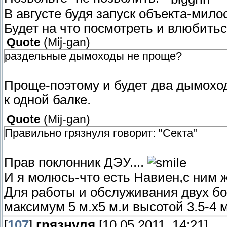
В августе будя запуск объекта-мило
Будет на что посмотреть и влюбитьс
Quote
(
Mij-gan
)
раздельные дымоходы не проще?
Проще-поэтому и будет два дымоход
к одной балке.
Quote
(
Mij-gan
)
Правильно грязнуля говорит: "Секта"
Прав поклонник ДЭУ....
И я молюсь-что есть Навиен,с ним 
Для работы и обслуживания двух бо
максимум 5 м.х5 м.и высотой 3.5-4 м
[
107
]
грязнуля
[10.05.2011, 14:21]