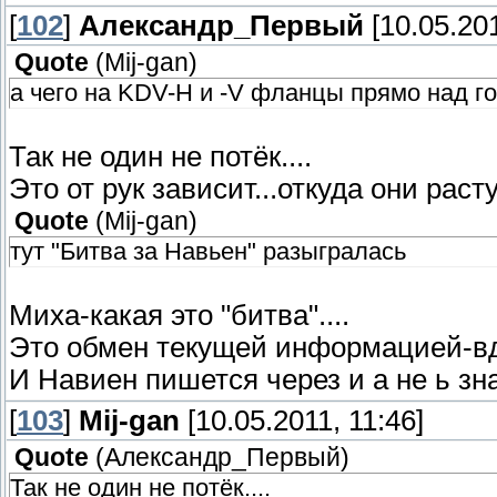
[
102
]
Александр_Первый
[10.05.201
Quote
(
Mij-gan
)
а чего на KDV-H и -V фланцы прямо над г
Так не один не потёк....
Это от рук зависит...откуда они раст
Quote
(
Mij-gan
)
тут "Битва за Навьен" разыгралась
Миха-какая это "битва"....
Это обмен текущей информацией-вдр
И Навиен пишется через и а не ь зн
[
103
]
Mij-gan
[10.05.2011, 11:46]
Quote
(
Александр_Первый
)
Так не один не потёк....