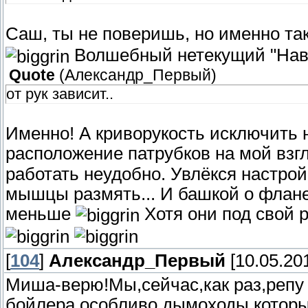
Саш, ты не поверишь, но именно так
Волшебный нетекущий "На
Quote
(
Александр_Первый
)
от рук зависит..
Именно! А криворукость исключить
расположение патрубков на мой вз
работать неудобно. Увлёкся настройк
мышцы размять... И башкой о флане
меньше
Хотя они под свой 
[
104
]
Александр_Первый
[10.05.201
Миша-верю!Мы,сейчас,как раз,репу
бойлера,особливо дымоходы,котор