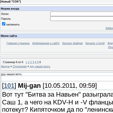
[
Новый "СОК"
]
Форма входа
Логин:
Пароль:
запомнить
Забыл
Меню сайта
Главная страница
Информация о сайте
Каталог файлов
Каталог статей
Фор
Игр
Страница
6
из
6
«
1
2
3
4
5
6
Форум
»
Отопление
»
дэу нашел вотъ
дэу нашел вотъ
[
101
]
Mij-gan
[10.05.2011, 09:59]
Вот тут "Битва за Навьен" разыграл
Саш 1, а чего на KDV-H и -V фланц
потекут? Кипяточком да по "ленинс