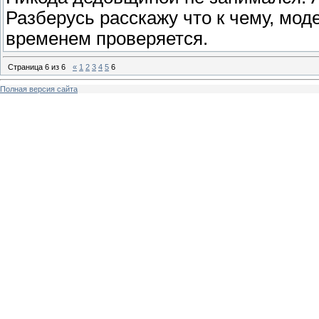
Разберусь расскажу что к чему, мод
временем проверяется.
Страница
6
из
6
«
1
2
3
4
5
6
Полная версия сайта