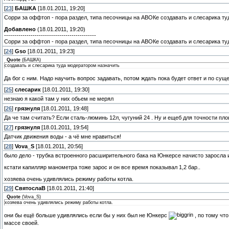
[
23
]
БАШКА
[18.01.2011, 19:20]
Сорри за оффтоп - пора раздел, типа песочницы на АВОКе создавать и слесарика ту
Добавлено
(18.01.2011, 19:20)
---------------------------------------------
Сорри за оффтоп - пора раздел, типа песочницы на АВОКе создавать и слесарика ту
[
24
]
Gso
[18.01.2011, 19:23]
Quote
(
БАШКА
)
создавать и слесарика туда модератором назначить
Да бог с ним. Надо научить вопрос задавать, потом ждать пока будет ответ и по су
[
25
]
слесарик
[18.01.2011, 19:30]
незнаю я какой там у них обьем не мерял
[
26
]
грязнуля
[18.01.2011, 19:48]
Да че там считать? Если сталь-люминь 12л, чугуний 24 . Ну и ещеб для точности пл
[
27
]
грязнуля
[18.01.2011, 19:54]
Датчик движения воды - а чё мне нравиться!
[
28
]
Vova_S
[18.01.2011, 20:56]
было дело - трубка встроенного расширительного бака на Юнкерсе начисто заросла
кстати капилляр манометра тоже зарос и он все время показывал 1,2 бар..
хозяева очень удивлялись режиму работы котла.
[
29
]
СвятослаВ
[18.01.2011, 21:40]
Quote
(
Vova_S
)
хозяева очень удивлялись режиму работы котла.
они бы ещё больше удивлялись если бы у них был не Юнкерс
, по тому чт
массе своей.