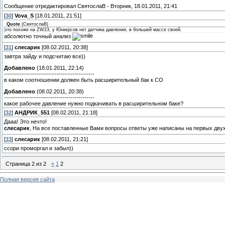
Сообщение отредактировал
СвятослаВ
-
Вторник, 18.01.2011, 21:41
[
30
]
Vova_S
[18.01.2011, 21:51]
Quote
(
СвятослаВ
)
это похоже на ZW23, у Юнкерсов нет датчика давления, в большей массе своей.
абсолютно точный анализ
[
31
]
слесарик
[08.02.2011, 20:38]
завтра зайду и подсчитаю все))
Добавлено
(18.01.2011, 22:14)
---------------------------------------------
в каком соотношении должен быть расширительный бак к СО
Добавлено
(08.02.2011, 20:38)
---------------------------------------------
какое рабочее давление нужно подкачивать в расширительном баке?
[
32
]
АНДРИК_551
[08.02.2011, 21:18]
Дааа! Это нечто!
слесарик
, На все поставленные Вами вопросы ответы уже написаны на первых дву
[
33
]
слесарик
[08.02.2011, 21:21]
ссори проморгал и забыл))
Страница
2
из
2
«
1
2
Полная версия сайта