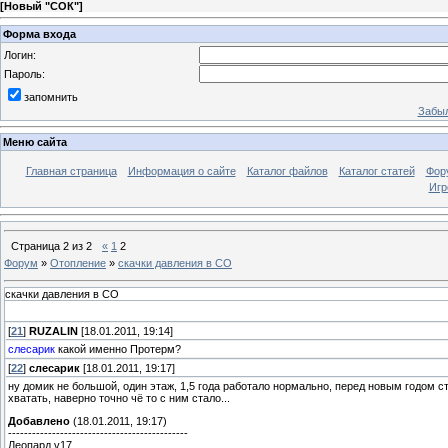
[
Новый "СОК"
]
Форма входа
Логин:
Пароль:
запомнить
Забыл
Меню сайта
Главная страница
Информация о сайте
Каталог файлов
Каталог статей
Фор
Игр
Страница
2
из
2
«
1
2
Форум
»
Отопление
»
скачки давления в СО
скачки давления в СО
[
21
]
RUZALIN
[18.01.2011, 19:14]
слесарик
какой именно Протерм?
[
22
]
слесарик
[18.01.2011, 19:17]
ну домик не большой, один этаж, 1,5 года работало нормально, перед новым годом с
хватать, наверно точно чё то с ним стало...
Добавлено
(18.01.2011, 19:17)
---------------------------------------------
Леопард v17