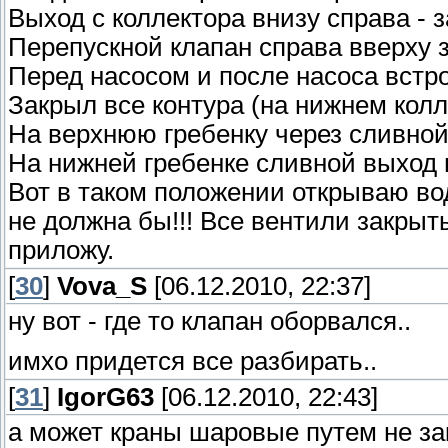
Выход с коллектора внизу справа - 
Перепускной клапан справа вверху 
Перед насосом и после насоса вст
Закрыл все контура (на нижнем колл
На верхнюю гребенку через сливной
На нижней гребенке сливной выход 
Вот в таком положении открываю вод
не должна бы!!! Все вентили закрыты
приложу.
[
30
]
Vova_S
[06.12.2010, 22:37]
ну вот - где то клапан оборвался..
имхо придется все разбирать..
[
31
]
IgorG63
[06.12.2010, 22:43]
а может краны шаровые путем не з