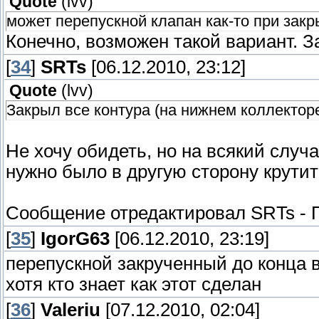
Quote
(
lvv
)
может перепускной клапан как-то при закр
Конечно, возможен такой вариант. З
[
34
]
SRTs
[06.12.2010, 23:12]
Quote
(
lvv
)
Закрыл все контура (на нижнем коллектор
Не хочу обидеть, но на всякий случа
нужно было в другую сторону крути
Сообщение отредактировал
SRTs
-
[
35
]
IgorG63
[06.12.2010, 23:19]
перепускной закрученный до конца 
хотя кто знает как этот сделан
[
36
]
Valeriu
[07.12.2010, 02:04]