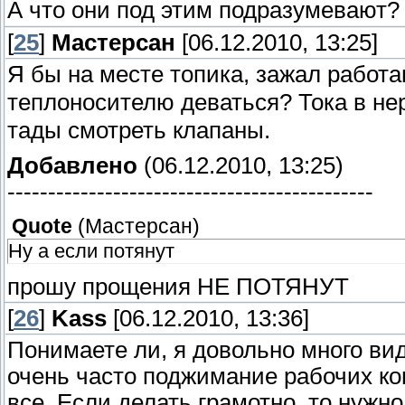
А что они под этим подразумевают?
[
25
]
Мастерсан
[06.12.2010, 13:25]
Я бы на месте топика, зажал работ
теплоносителю деваться? Тока в н
тады смотреть клапаны.
Добавлено
(06.12.2010, 13:25)
---------------------------------------------
Quote
(
Мастерсан
)
Ну а если потянут
прошу прощения НЕ ПОТЯНУТ
[
26
]
Kass
[06.12.2010, 13:36]
Понимаете ли, я довольно много ви
очень часто поджимание рабочих ко
все. Если делать грамотно, то нужн