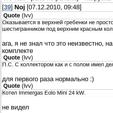
[
39
]
Noj
[07.12.2010, 09:48]
Quote
(
lvv
)
Оказывается в верхней гребенки не просто
шестигранником под верхним красным ко
ага, я не знал что это неизвестно, н
комплекте
Quote
(
lvv
)
П.С. С коллектором как и с полом имел де
для первого раза нормально :)
Quote
(
lvv
)
Котел Immergas Eolo Mini 24 kW.
не видел