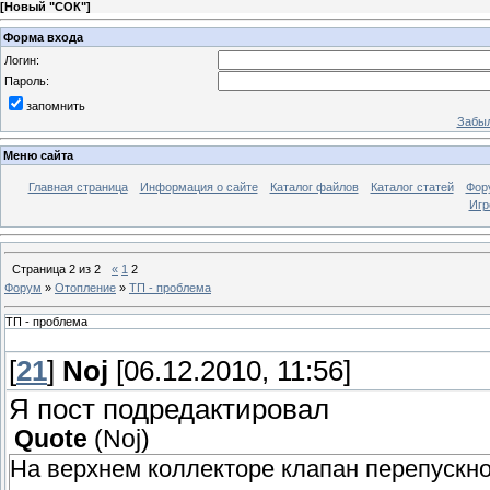
[
Новый "СОК"
]
Форма входа
Логин:
Пароль:
запомнить
Забыл
Меню сайта
Главная страница
Информация о сайте
Каталог файлов
Каталог статей
Фор
Игр
Страница
2
из
2
«
1
2
Форум
»
Отопление
»
ТП - проблема
ТП - проблема
[
21
]
Noj
[06.12.2010, 11:56]
Я пост подредактировал
Quote
(
Noj
)
На верхнем коллекторе клапан перепускно