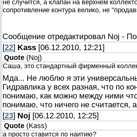
не случится, а клапан на верхнем коллект
сопротивление контура велико, не "продав
Сообщение отредактировал
Noj
-
По
[
22
]
Kass
[06.12.2010, 12:21]
Quote
(
Noj
)
Саша, это стандартный фирменный коллек
Мда... Не люблю я эти универсальн
Гидравлика у всех разная, что по ко
понимаю, как можно между ними что
понимаю, что ничего не считается, 
[
23
]
Noj
[06.12.2010, 12:25]
Quote
(
Kass
)
а просто ставится по наитию?