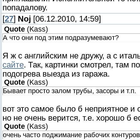
попадалову.
[
27
]
Noj
[06.12.2010, 14:59]
Quote
(
Kass
)
А что они под этим подразумевают?
Я ж с английским не дружу, а с италь
сайте
. Так, картинки смотрел, там 
подогрева выезда из гаража.
Quote
(
Kass
)
Бывает просто залом трубы, засоры и т.п.
вот это самое было б неприятное и 
но не очень верится, т.е. хорошо б е
Quote
(
Kass
)
очень часто поджимание рабочих контуров