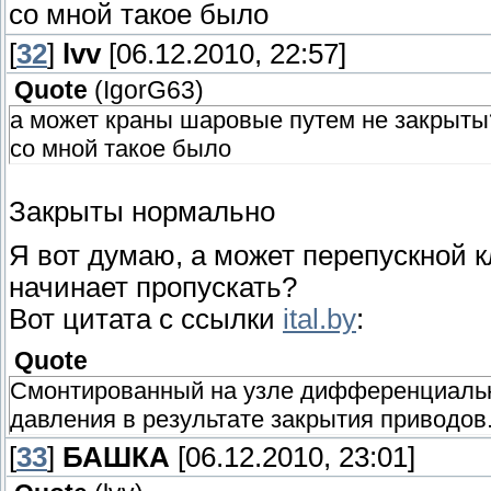
со мной такое было
[
32
]
lvv
[06.12.2010, 22:57]
Quote
(
IgorG63
)
а может краны шаровые путем не закрыты
со мной такое было
Закрыты нормально
Я вот думаю, а может перепускной к
начинает пропускать?
Вот цитата с ссылки
ital.by
:
Quote
Смонтированный на узле дифференциальн
давления в результате закрытия приводов
[
33
]
БАШКА
[06.12.2010, 23:01]