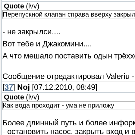
Quote
(
lvv
)
Перепускной клапан справа вверху закры
- не закрылси....
Вот тебе и Джакомини....
А что мешало поставить одын трёххо
Сообщение отредактировал
Valeriu
[
37
]
Noj
[07.12.2010, 08:49]
Quote
(
lvv
)
Как вода проходит - ума не приложу
Более длинный путь и более инфор
- остановить насос, закрыть вход и 