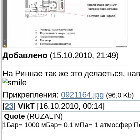
Добавлено
(15.10.2010, 21:49)
---------------------------------------------
На Риннае так же это делаеться, на
Прикрепления:
0921164.jpg
(96.0 Kb)
[
23
]
VikT
[16.10.2010, 00:14]
Quote
(
RUZALIN
)
1Бар= 1000 мБар= 0.1 мПа= 1 атмосфер П