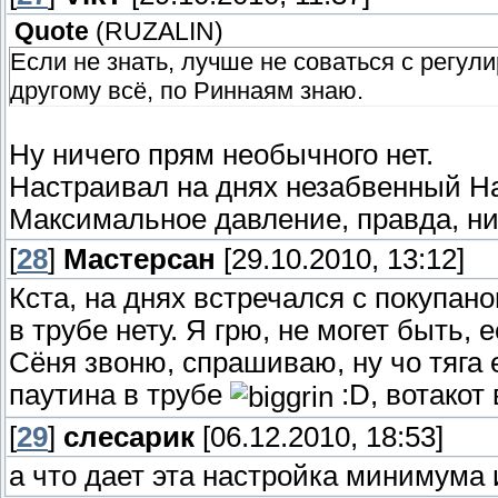
Quote
(
RUZALIN
)
Если не знать, лучше не соваться с регули
другому всё, по Риннаям знаю.
Ну ничего прям необычного нет.
Настраивал на днях незабвенный На
Максимальное давление, правда, ниж
[
28
]
Мастерсан
[29.10.2010, 13:12]
Кста, на днях встречался с покупано
в трубе нету. Я грю, не могет быть, 
Сёня звоню, спрашиваю, ну чо тяга е
паутина в трубе
:D, вотакот
[
29
]
слесарик
[06.12.2010, 18:53]
а что дает эта настройка минимума