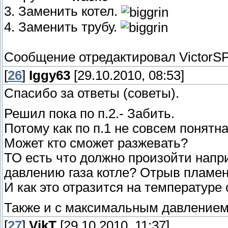
3. Заменить котел.
4. Заменить трубу.
Сообщение отредактировал
VictorS
[
26
]
Iggy63
[29.10.2010, 08:53]
Спасибо за ответы (советы).
Решил пока по п.2.- Забить.
Потому как по п.1 не совсем понятн
Может кто сможет разжевать?
ТО есть что должно произойти напр
давлению газа котле? Отрыв пламен
И как это отразится на температуре
Также и с максимальным давлением -
[
27
]
VikT
[29.10.2010, 11:37]