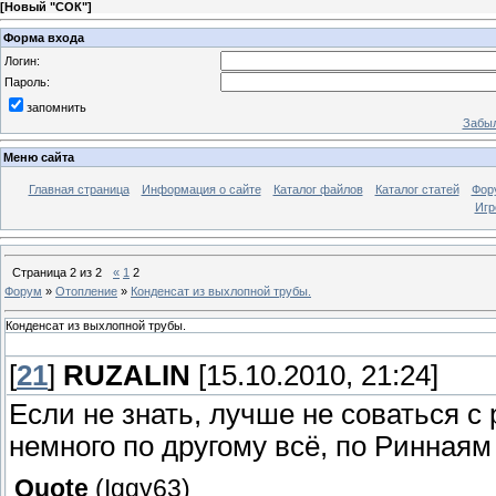
[
Новый "СОК"
]
Форма входа
Логин:
Пароль:
запомнить
Забыл
Меню сайта
Главная страница
Информация о сайте
Каталог файлов
Каталог статей
Фор
Игр
Страница
2
из
2
«
1
2
Форум
»
Отопление
»
Конденсат из выхлопной трубы.
Конденсат из выхлопной трубы.
[
21
]
RUZALIN
[15.10.2010, 21:24]
Если не знать, лучше не соваться с 
немного по другому всё, по Риннаям
Quote
(
Iggy63
)