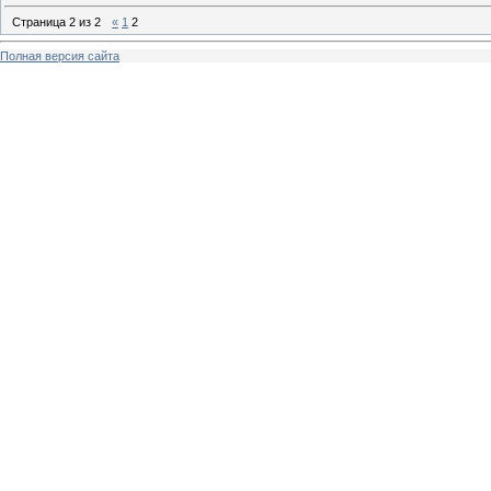
Страница
2
из
2
«
1
2
Полная версия сайта