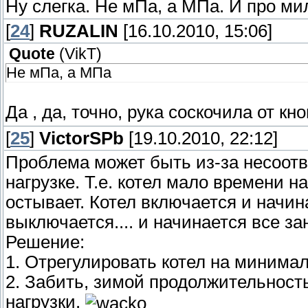
Ну слегка. Не мПа, а МПа. И про 
[
24
]
RUZALIN
[16.10.2010, 15:06]
Quote
(
VikT
)
Не мПа, а МПа
Да , да, точно, рука соскочила от кно
[
25
]
VictorSPb
[19.10.2010, 22:12]
Проблема может быть из-за несоотв
нагрузке. Т.е. котел мало времени н
остывает. Котел включается и начин
выключается.... и начинается все за
Решение:
1. Отрегулировать котел на минима
2. Забить, зимой продолжительност
нагрузки.