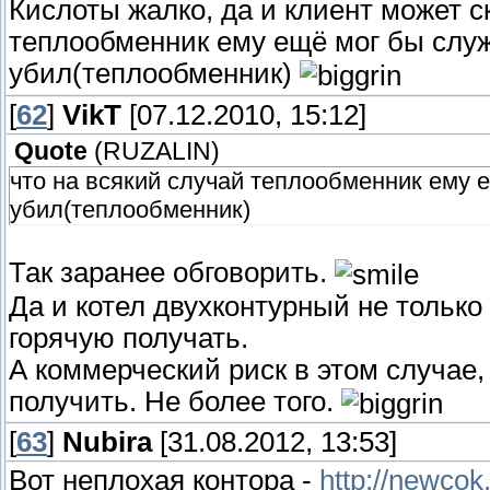
Кислоты жалко, да и клиент может с
теплообменник ему ещё мог бы служи
убил(теплообменник)
[
62
]
VikT
[07.12.2010, 15:12]
Quote
(
RUZALIN
)
что на всякий случай теплообменник ему е
убил(теплообменник)
Так заранее обговорить.
Да и котел двухконтурный не только
горячую получать.
А коммерческий риск в этом случае, 
получить. Не более того.
[
63
]
Nubira
[31.08.2012, 13:53]
Вот неплохая контора -
http://newcok