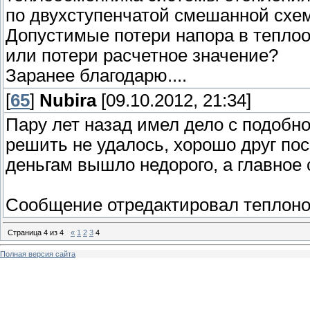
по двухступенчатой смешанной схеме
Допустимые потери напора в теплооб
или потери расчетное значение?
Заранее благодарю....
[
65
]
Nubira
[09.10.2012, 21:34]
Пару лет назад имел дело с подобно
решить не удалось, хорошо друг по
деньгам вышло недорого, а главное 
Сообщение отредактировал
теплон
Страница
4
из
4
«
1
2
3
4
Полная версия сайта