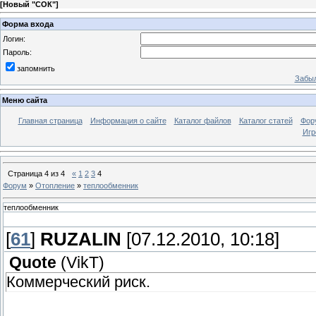
[
Новый "СОК"
]
Форма входа
Логин:
Пароль:
запомнить
Забыл
Меню сайта
Главная страница
Информация о сайте
Каталог файлов
Каталог статей
Фор
Игр
Страница
4
из
4
«
1
2
3
4
Форум
»
Отопление
»
теплообменник
теплообменник
[
61
]
RUZALIN
[07.12.2010, 10:18]
Quote
(
VikT
)
Коммерческий риск.