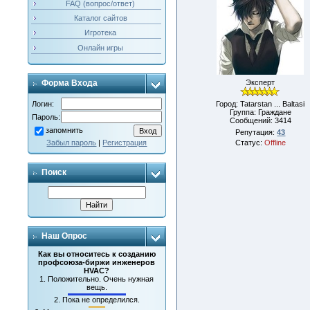
FAQ (вопрос/ответ)
Каталог сайтов
Игротека
Онлайн игры
Эксперт
Форма Входа
Город: Tatarstan ... Baltasi
Логин:
Группа: Граждане
Пароль:
Сообщений:
3414
запомнить
Репутация:
43
Статус:
Offline
Забыл пароль
|
Регистрация
Поиск
Наш Опрос
Как вы относитесь к созданию
профсоюза-биржи инженеров
HVAC?
1.
Положительно. Очень нужная
вещь.
2.
Пока не определился.