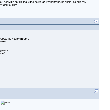
 ней повыше прикрывающее её канал устройство(не знаю как она там
нтиляционного.
нормам не удовлетворяет;
лета;
думать;
лал).
я
.