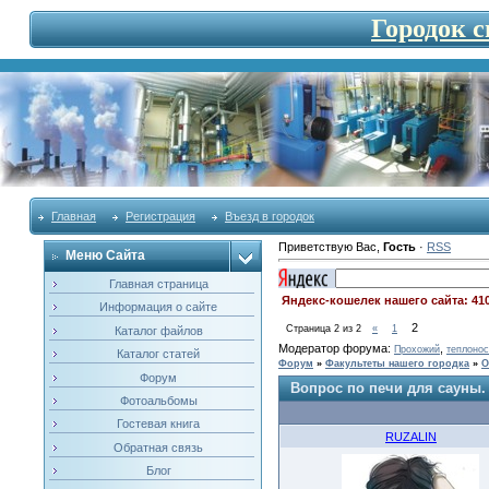
Городок 
Главная
Регистрация
Въезд в городок
Приветствую Вас
,
Гость
·
RSS
Меню Сайта
Главная страница
Яндекс-кошелек нашего сайта: 41
Информация о сайте
2
Страница
2
из
2
«
1
Каталог файлов
Модератор форума:
,
Прохожий
теплонос
Каталог статей
Форум
»
Факультеты нашего городка
»
О
Форум
Вопрос по печи для сауны.
Фотоальбомы
Гостевая книга
RUZALIN
Обратная связь
Блог