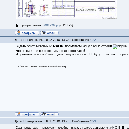
Прикрепления:
3091229.jpg
(172.1 Kb)
Дата: Понедельник, 16.08.2010, 13:34 | Сообщение #
22
Видать богатый жених
RUZALIN
, восьмикомнатную баню строит!
Это не баня, а бред(прости мя грешного) какой-то.
И приточка в одном блоке с дымоходом нонсенс. Не будет там ничего прит
Не бей по голове, помнёшь мою бандану....
Дата: Понедельник, 16.08.2010, 13:43 | Сообщение #
23
Сам представь - попарился, хлебнул пива, в голове зашумело и Ф-С-Ё!!!! - з