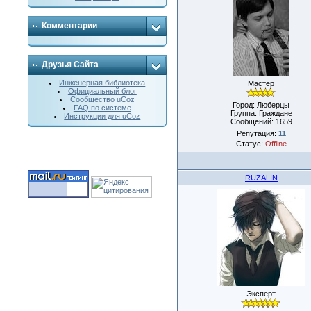
Комментарии
Друзья Сайта
Инженерная библиотека
Мастер
Официальный блог
Сообщество uCoz
Город: Люберцы
FAQ по системе
Группа: Граждане
Инструкции для uCoz
Сообщений:
1659
Репутация:
11
Статус:
Offline
RUZALIN
Эксперт