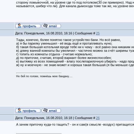
сторону помывочной, на уровне где то под потолком(30 см примерно). Над
называется, шибер что ли). Для канала дымохода тоже так же, на уровне ве
Дата: Понедельник, 16.08.2010, 16:16 | Сообщение #
25
Тады, конечно, более понятно такое устройство бани. Но всё равно,
а) я бы парилку уменьшил - её ведь ещё и протапливать нуно;
б) такая большая котельная вроде тебе ни к чему - всё равно она никаким 
в) длину ванной комнаты бы увеличил - частично можно за счёт ширины туа
г) топить из комнаты отдыха - считаю нормально;
д) по приточке, считаю, второй вариант более жизнеспособен;
е) вытяжку из всех помещений - влагу послепарилочную убирать - надо про
ж) ну и моечную - не знаю может и хороша такая большая.(я бы меньше сде
Не бей по голове, помнёшь мою бандану....
Дата: Понедельник, 16.08.2010, 16:18 | Сообщение #
26
А зачем приточку куда-то тащить? - он и сам(в смысле -воздух) притащитс