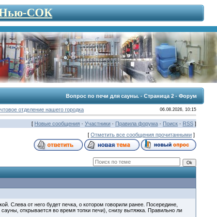
- Нью-СОК
Вопрос по печи для сауны. - Страница 2 - Форум
чтовое отделение нашего городка
06.08.2026, 10:15
[
Новые сообщения
·
Участники
·
Правила форума
·
Поиск
·
RSS
]
[
Отметить все сообщения прочитанными
]
й. Слева от него будет печка, о котором говорили ранее. Посередине,
 сауны, открывается во время топки печи), снизу вытяжка. Правильно ли