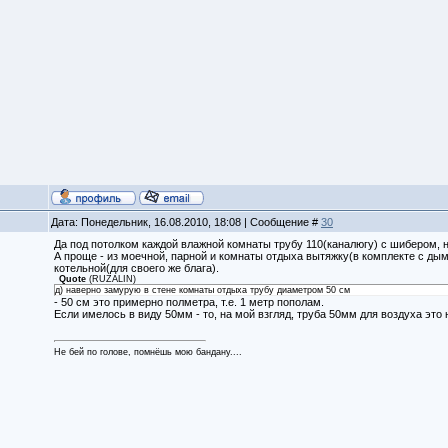
Дата: Понедельник, 16.08.2010, 18:08 | Сообщение #
30
Да под потолком каждой влажной комнаты трубу 110(каналюгу) с шибером, н
А проще - из моечной, парной и комнаты отдыха вытяжку(в комплекте с дым
котельной(для своего же блага).
Quote
(
RUZALIN
)
д) наверно замурую в стене комнаты отдыха трубу диаметром 50 см
- 50 см это примерно полметра, т.е. 1 метр пополам.
Если имелось в виду 50мм - то, на мой взгляд, труба 50мм для воздуха это 
Не бей по голове, помнёшь мою бандану....