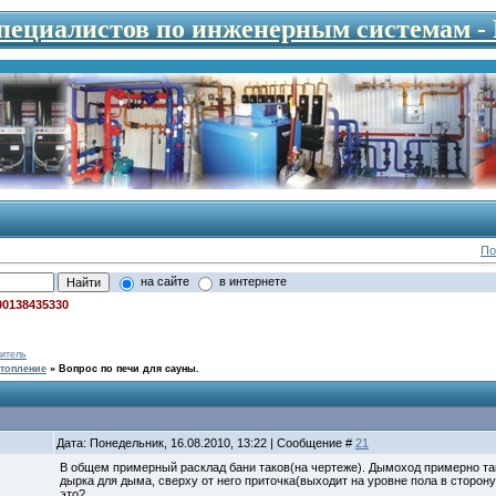
специалистов по инженерным системам 
По
на сайте
в интернете
00138435330
итель
топление
»
Вопрос по печи для сауны.
Дата: Понедельник, 16.08.2010, 13:22 | Сообщение #
21
В общем примерный расклад бани таков(на чертеже). Дымоход примерно тако
дырка для дыма, сверху от него приточка(выходит на уровне пола в сторону
это?