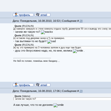
Дата: Понедельник, 16.08.2010, 16:53 | Сообщение #
28
Quote
(
RUZALIN
)
д) наверно замурую в стене комнаты отдыха трубу диаметром 50 см и выведу его снизу ок
- зачем же такую-то?
Quote
(
RUZALIN
)
е) оставлю под дверями зазор в 5 см примерно.
- так вытяжки-то не будет!
Quote
(
RUZALIN
)
ж) ну это примерно на 3 человека залпом и душ еще там будет.
- душ это безусловно надо, но, по мне, велика
.
Не бей по голове, помнёшь мою бандану....
Дата: Понедельник, 16.08.2010, 17:06 | Сообщение #
29
Quote
(
Valeriu
)
- зачем же такую-то?
А как лучше, что то не догоняю