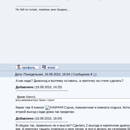
Не бей по голове, помнёшь мою бандану....
Дата: Понедельник, 16.08.2010, 16:04 | Сообщение #
24
А как надо? Дымоход и вытяжку оставить, а приточку на стене сделать?
Добавлено
(16.08.2010, 14:25)
---------------------------------------------
Quote
(
Valeriu
)
восьмикомнатную баню строит
Какие там 8 комнат
Сауна, помывочная и комната отдыха. Котель
второй выход сзади дома так приделан.
Добавлено
(16.08.2010, 16:04)
---------------------------------------------
В общем так, правильно ли я мыслю? Сделать 2 выхода в кирпичном дымоход
мм. А приточку тащить отдельно к низу печки, в пол и делать ее сечением 