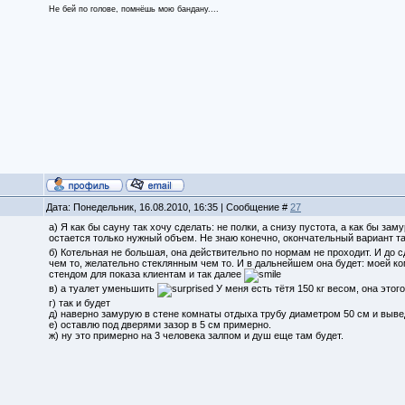
Не бей по голове, помнёшь мою бандану....
Дата: Понедельник, 16.08.2010, 16:35 | Сообщение #
27
а) Я как бы сауну так хочу сделать: не полки, а снизу пустота, а как бы з
остается только нужный объем. Не знаю конечно, окончательный вариант т
б) Котельная не большая, она действительно по нормам не проходит. И до с
чем то, желательно стеклянным чем то. И в дальнейшем она будет: моей к
стендом для показа клиентам и так далее
в) а туалет уменьшить
У меня есть тётя 150 кг весом, она этог
г) так и будет
д) наверно замурую в стене комнаты отдыха трубу диаметром 50 см и вывед
е) оставлю под дверями зазор в 5 см примерно.
ж) ну это примерно на 3 человека залпом и душ еще там будет.