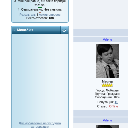
3.
Мне все равно, я и так в порядке
всегда.
4.
Отрицательно. Нет смысла.
Результаты
|
Архив опросов
Всего ответов:
188
Мини-Чат
Valeriu
Мастер
Город: Люберцы
Группа: Граждане
Сообщений:
1659
Репутация:
11
Статус:
Offline
Valeriu
Для добавления необходима
авторизация