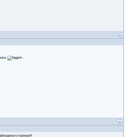
екать
.
аблудился и пропал!!