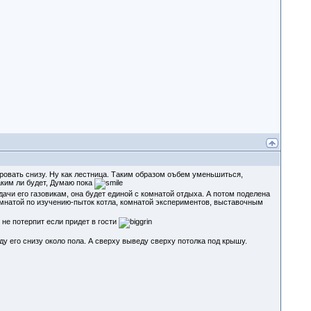
амуровать снизу. Ну как лестница. Таким образом оъбем уменьшиться,
аким ли будет, Думаю пока
дачи его газовикам, она будет единой с комнатой отдыха. А потом поделена
омнатой по изучению-пыток котла, комнатой экспериментов, выставочным
о не потерпит если придет в гости
у его снизу около пола. А сверху выведу сверху потолка под крышу.