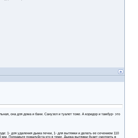
ная, она для дома и бани. Санузел и туалет тоже. А коридор и тамбур- это
е: 1- для удаления дыма печки, 1- для вытяжки и делать ее сечением 110
50 мм. Поправьте пожалуйста кто в теме. Дырка вытяжки будет смотреть в